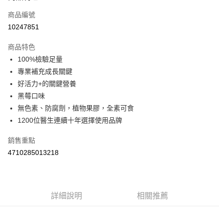
商品編號
Apple Pay
10247851
街口支付
商品特色
悠遊付
100%檢驗足量
Google Pay
專業補充成長關鍵
好活力+的關鍵營養
AFTEE先享後付
黑莓口味
相關說明
無色素、防腐劑，植物果膠，全素可食
【關於「AFTEE先享後付」】
ATM付款
AFTEE先享後付是「在收到商品之後才付款」的支付方式。 讓您購物簡單
1200位醫生連續十年選擇使用品牌
便利好安心！
１．簡單：不需註冊會員、不需綁卡、不需儲值。
銷售重點
運送方式
２．便利：只要手機號碼，簡訊認證，即可結帳。
4710285013218
３．安心：先確認商品／服務後，再付款。
全家取貨付款
每筆NT$60，滿NT$590(含以上)免運費
【「AFTEE先享後付」結帳流程】
１．於結帳方式選擇「AFTEE先享後付」後，將跳轉至「AFTEE先享後付」
付款後全家取貨
結帳頁面，進行簡訊認證並確認金額後，即可完成結帳。
詳細說明
相關推薦
２．訂單成立數日內，您將收到繳費通知簡訊。
每筆NT$60，滿NT$590(含以上)免運費
３．收到繳費通知簡訊後14天內，點擊此簡訊中的連結，可透過四大超商／
ATM／網路銀行／等多元方式進行付款，方視為交易完成。