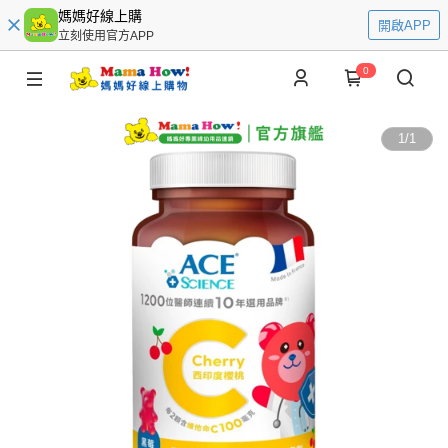
媽媽好線上購
開啟APP
立刻使用官方APP
0
1
/
1