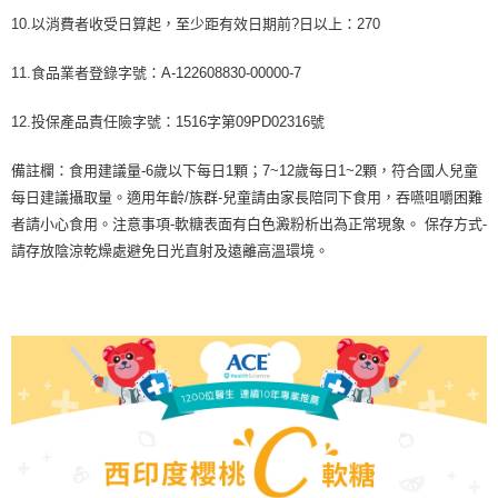
10.以消費者收受日算起，至少距有效日期前?日以上：270
11.食品業者登錄字號：A-122608830-00000-7
12.投保產品責任險字號：1516字第09PD02316號
備註欄：食用建議量-6歲以下每日1顆；7~12歲每日1~2顆，符合國人兒童
每日建議攝取量。適用年齡/族群-兒童請由家長陪同下食用，吞嚥咀嚼困難
者請小心食用。注意事項-軟糖表面有白色澱粉析出為正常現象。 保存方式-
請存放陰涼乾燥處避免日光直射及遠離高溫環境。