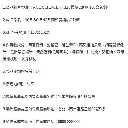
7-11取貨付款
※ 請注意：結帳手續完成當下不需立刻繳費，但若您需要取消訂單，請聯絡
1.商品組合/規格：ACE SCIENCE 西印度櫻桃C軟糖 168公克/罐
每筆NT$60，滿NT$590(含以上)免運費
購買商品的店家。未經商家同意取消之訂單仍視為有效，需透過AFTEE先享
後付繳納相關費用。
付款後7-11取貨
※ 交易是否成功請以「AFTEE先享後付 」之結帳頁面顯示為準，若有關於
2.商品品名：ACE SCIENCE 西印度櫻桃C軟糖
是否繳費成功／繳費後需取消欲退款等相關疑問，請聯繫「AFTEE先享後付
每筆NT$60，滿NT$590(含以上)免運費
客戶支援中心」
https://netprotections.freshdesk.com/support/home
3.商品重(容)量：168公克/罐
宅配
【注意事項】
１．透過由恩沛科技股份有限公司提供之「AFTEE先享後付」服務完成之交
4.內容物成分：葡萄糖漿、甜菜糖、維生素C、蘋果柑橘果膠、胡蘿蔔濃縮
每筆NT$100，滿NT$590(含以上)免運費
易，需依本服務之必要範圍內提供個人資料，並將交易相關給付款項請求債
汁、黑醋栗濃縮汁、天然香料(黑莓風味)、檸檬酸、棕櫚蠟、葵花油、西印
權轉讓予恩沛科技股份有限公司。
離島宅配
度櫻桃粉、麥芽糊精
２．關於個人資料處理事宜，請瀏覽以下網址：
每筆NT$150，滿NT$890(含以上)免運費
https://aftee.tw/terms/#terms3
３．未成年的使用者請事先徵得法定代理人或監護人之同意方可使用
5.食品添加物名稱：無
「AFTEE先享後付」，若未經同意申辦者引起之損失，本公司不負相關責
任。
6.原產地(國)：法國
４．使用「AFTEE先享後付」時，將依據個別帳號之用戶狀況，依本公司即
時審查核予不同之上限額度；若仍有額度不足之情形，本公司將視審查結果
請求用戶進行身份認證。
7.製造廠商或國內負責廠商名稱：宜果國際股份有限公司
５．嚴禁一人註冊多個帳號或使用他人資訊註冊。若發現惡意使用之情形，
恩沛科技股份有限公司將有權停止該用戶之使用額度並採取法律行動。
8.製造廠商或國內負責廠商地址：台北市南京東路三段68號5樓
9.製造廠商或國內負責廠商電話：0800-222-000