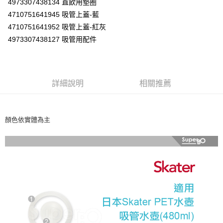
4973307438134 直飲用墊圈
３．收到繳費通知簡訊後14天內，點擊此簡訊中的連結，可透過四大超商／
ATM／網路銀行／等多元方式進行付款，方視為交易完成。
4710751641945 吸管上蓋-藍
7-11取貨付款
※ 請注意：結帳手續完成當下不需立刻繳費，但若您需要取消訂單，請聯絡
4710751641952 吸管上蓋-紅灰
每筆NT$60，滿NT$590(含以上)免運費
購買商品的店家。未經商家同意取消之訂單仍視為有效，需透過AFTEE先享
4973307438127 吸管用配件
後付繳納相關費用。
付款後7-11取貨
※ 交易是否成功請以「AFTEE先享後付 」之結帳頁面顯示為準，若有關於
是否繳費成功／繳費後需取消欲退款等相關疑問，請聯繫「AFTEE先享後付
每筆NT$60，滿NT$590(含以上)免運費
客戶支援中心」
https://netprotections.freshdesk.com/support/home
宅配
詳細說明
相關推薦
【注意事項】
１．透過由恩沛科技股份有限公司提供之「AFTEE先享後付」服務完成之交
每筆NT$100，滿NT$590(含以上)免運費
易，需依本服務之必要範圍內提供個人資料，並將交易相關給付款項請求債
權轉讓予恩沛科技股份有限公司。
離島宅配
顏色依實體為主
２．關於個人資料處理事宜，請瀏覽以下網址：
每筆NT$150，滿NT$890(含以上)免運費
https://aftee.tw/terms/#terms3
３．未成年的使用者請事先徵得法定代理人或監護人之同意方可使用
「AFTEE先享後付」，若未經同意申辦者引起之損失，本公司不負相關責
任。
４．使用「AFTEE先享後付」時，將依據個別帳號之用戶狀況，依本公司即
時審查核予不同之上限額度；若仍有額度不足之情形，本公司將視審查結果
請求用戶進行身份認證。
５．嚴禁一人註冊多個帳號或使用他人資訊註冊。若發現惡意使用之情形，
恩沛科技股份有限公司將有權停止該用戶之使用額度並採取法律行動。