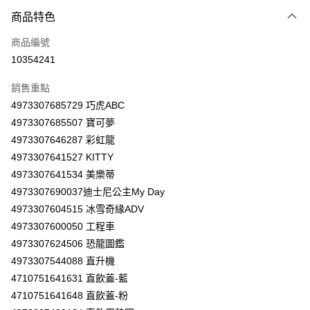
商品特色
LINE Pay
商品編號
Apple Pay
10354241
街口支付
銷售重點
悠遊付
4973307685729 巧虎ABC
Google Pay
4973307685507 寶可夢
4973307646287 彩虹龍
AFTEE先享後付
4973307641527 KITTY
相關說明
4973307641534 美樂蒂
【關於「AFTEE先享後付」】
ATM付款
AFTEE先享後付是「在收到商品之後才付款」的支付方式。 讓您購物簡單
4973307690037迪士尼公主My Day
便利好安心！
4973307604515 冰雪奇緣ADV
１．簡單：不需註冊會員、不需綁卡、不需儲值。
運送方式
4973307600050 工程車
２．便利：只要手機號碼，簡訊認證，即可結帳。
３．安心：先確認商品／服務後，再付款。
4973307624506 恐龍圖鑑
全家取貨付款
4973307544088 直升機
每筆NT$60，滿NT$590(含以上)免運費
【「AFTEE先享後付」結帳流程】
4710751641631 直飲蓋-藍
１．於結帳方式選擇「AFTEE先享後付」後，將跳轉至「AFTEE先享後付」
付款後全家取貨
結帳頁面，進行簡訊認證並確認金額後，即可完成結帳。
4710751641648 直飲蓋-粉
２．訂單成立數日內，您將收到繳費通知簡訊。
每筆NT$60，滿NT$590(含以上)免運費