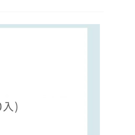
FTEE先享後付」】
先享後付是「在收到商品之後才付款」的支付方式。 讓您購物簡單
心！
：不需註冊會員、不需綁卡、不需儲值。
：只要手機號碼，簡訊認證，即可結帳。
：先確認商品／服務後，再付款。
付款
EE先享後付」結帳流程】
0，滿NT$590(含以上)免運費
方式選擇「AFTEE先享後付」後，將跳轉至「AFTEE先享後
頁面，進行簡訊認證並確認金額後，即可完成結帳。
家取貨
成立數日內，您將收到繳費通知簡訊。
費通知簡訊後14天內，點擊此簡訊中的連結，可透過四大超商
0，滿NT$590(含以上)免運費
網路銀行／等多元方式進行付款，方視為交易完成。
：結帳手續完成當下不需立刻繳費，但若您需要取消訂單，請聯
付款
的店家。未經商家同意取消之訂單仍視為有效，需透過AFTEE
繳納相關費用。
0，滿NT$590(含以上)免運費
否成功請以「AFTEE先享後付 」之結帳頁面顯示為準，若有關於
功／繳費後需取消欲退款等相關疑問，請聯繫「AFTEE先享後
1取貨
援中心」
https://netprotections.freshdesk.com/support/home
0，滿NT$590(含以上)免運費
項】
恩沛科技股份有限公司提供之「AFTEE先享後付」服務完成之
依本服務之必要範圍內提供個人資料，並將交易相關給付款項請
00，滿NT$590(含以上)免運費
讓予恩沛科技股份有限公司。
個人資料處理事宜，請瀏覽以下網址：