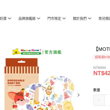
好康
品牌旗艦館
門市限定
關於我們
育兒精
【MOT
超取滿NT$
NT$494
NT$4
數量