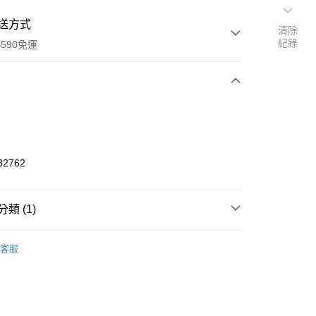
送方式
清除
紀錄
590免運
次付款
付款
32762
類 (1)
純棉｜拋棄式圍兜
客服
y
享後付