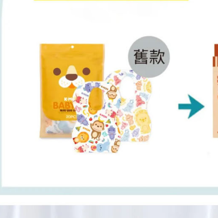
https://aft
每筆NT$1
３．未成
「AFTE
任。
４．使用「
即時審查
結果請求
５．嚴禁
形，恩沛
動。