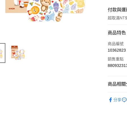
付款與運
超取滿NT$
付款方式
商品特色
信用卡一
商品編號
10362823
超商取貨
銷售重點
LINE Pay
88093231
Apple Pay
商品相關分
街口支付
兒童餐具
悠遊付
分享
Google Pa
AFTEE先
相關說明