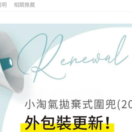
【關於「A
說明
相關推薦
ATM付款
AFTEE
便利好安
１．簡單
２．便利
運送方式
３．安心
全家取貨
【「AFT
每筆NT$6
１．於結帳
付」結帳
付款後全
２．訂單
３．收到繳
每筆NT$6
／ATM／
※ 請注意
7-11取貨
絡購買商品
先享後付
每筆NT$6
※ 交易是
是否繳費成
付款後7-1
付客戶支
每筆NT$6
【注意事
宅配
１．透過由
交易，需
每筆NT$1
求債權轉
２．關於
離島宅配