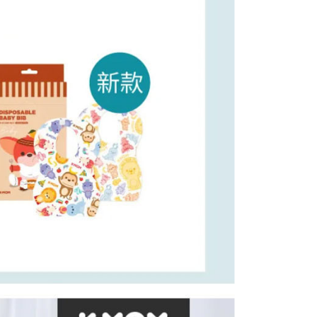
ee.tw/terms/#terms3
50，滿NT$890(含以上)免運費
年的使用者請事先徵得法定代理人或監護人之同意方可使用
E先享後付」，若未經同意申辦者引起之損失，本公司不負相關責
AFTEE先享後付」時，將依據個別帳號之用戶狀況，依本公司
核予不同之上限額度；若仍有額度不足之情形，本公司將視審查
用戶進行身份認證。
一人註冊多個帳號或使用他人資訊註冊。若發現惡意使用之情
科技股份有限公司將有權停止該用戶之使用額度並採取法律行