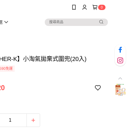
0
選
HER-K】小淘氣拋棄式圍兜(20入)
590免運
20