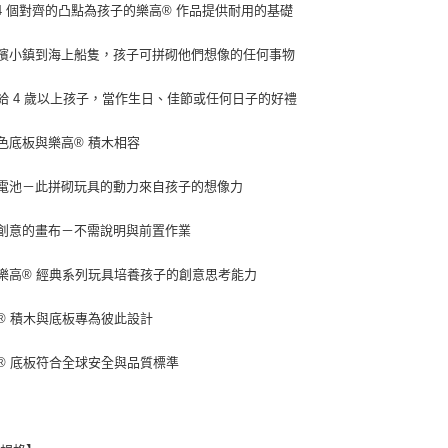
「AFTE
,024 個對齊的凸點為孩子的樂高® 作品提供耐用的基礎
任。
４．使用「
海濱小鎮到海上船隻，孩子可拼砌他們想像的任何事物
即時審查
結果請求
５．嚴禁
送給 4 歲以上孩子，當作生日、佳節或任何日子的好禮
形，恩沛
動。
藍色底板與樂高® 積木相容
需電池－此拼砌玩具的動力來自孩子的想像力
灑創意的畫布－不需說明與前置作業
由樂高® 經典系列玩具培養孩子的創意思考能力
高® 積木與底板專為彼此設計
高® 底板符合全球安全與品質標準