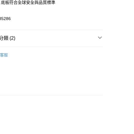
心！
高® 底板符合全球安全與品質標準
：不需註冊會員、不需綁卡、不需儲值。
：只要手機號碼，簡訊認證，即可結帳。
：先確認商品／服務後，再付款。
85286
EE先享後付」結帳流程】
00，滿NT$590(含以上)免運費
方式選擇「AFTEE先享後付」後，將跳轉至「AFTEE先享後
類 (2)
頁面，進行簡訊認證並確認金額後，即可完成結帳。
成立數日內，您將收到繳費通知簡訊。
樂高LEGO
費通知簡訊後14天內，點擊此簡訊中的連結，可透過四大超商
50，滿NT$890(含以上)免運費
客服
網路銀行／等多元方式進行付款，方視為交易完成。
高專區
：結帳手續完成當下不需立刻繳費，但若您需要取消訂單，請聯
的店家。未經商家同意取消之訂單仍視為有效，需透過AFTEE
繳納相關費用。
否成功請以「AFTEE先享後付 」之結帳頁面顯示為準，若有關於
功／繳費後需取消欲退款等相關疑問，請聯繫「AFTEE先享後
援中心」
https://netprotections.freshdesk.com/support/home
項】
恩沛科技股份有限公司提供之「AFTEE先享後付」服務完成之
依本服務之必要範圍內提供個人資料，並將交易相關給付款項請
讓予恩沛科技股份有限公司。
個人資料處理事宜，請瀏覽以下網址：
ee.tw/terms/#terms3
年的使用者請事先徵得法定代理人或監護人之同意方可使用