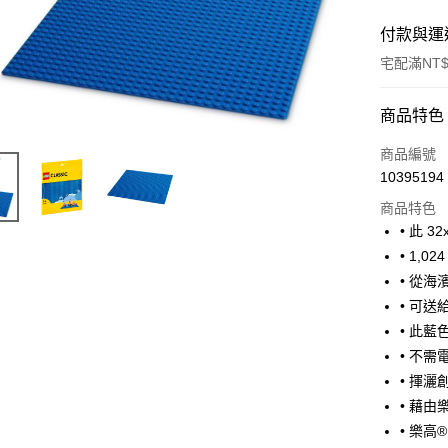
付款與運
宅配滿NT$
付款方式
商品特色
信用卡一
商品編號
10395194
LINE Pay
商品特色
Apple Pay
• 此 
• 1,
街口支付
• 從
悠遊付
• 可
• 此
Google Pa
• 不
AFTEE先
• 揮
相關說明
• 藉
【關於「A
ATM付款
• 樂
AFTEE