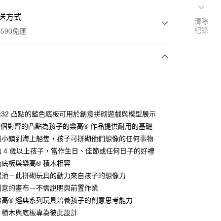
送方式
清除
紀錄
590免運
次付款
32x32 凸點的藍色底板可用於創意拼砌遊戲與模型展示
024 個對齊的凸點為孩子的樂高® 作品提供耐用的基礎
海濱小鎮到海上船隻，孩子可拼砌他們想像的任何事物
送給 4 歲以上孩子，當作生日、佳節或任何日子的好禮
藍色底板與樂高® 積木相容
y
需電池－此拼砌玩具的動力來自孩子的想像力
享後付
灑創意的畫布－不需說明與前置作業
由樂高® 經典系列玩具培養孩子的創意思考能力
FTEE先享後付」】
高® 積木與底板專為彼此設計
先享後付是「在收到商品之後才付款」的支付方式。 讓您購物簡單