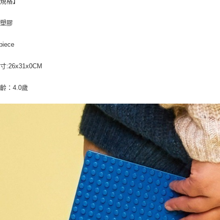
品規格】
：塑膠
iece
:26x31x0CM
齡：4.0歲