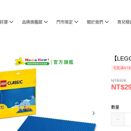
好康
品牌旗艦館
門市限定
關於我們
育兒精
【LEGO
宅配滿NT$
NT$329
NT$2
數量