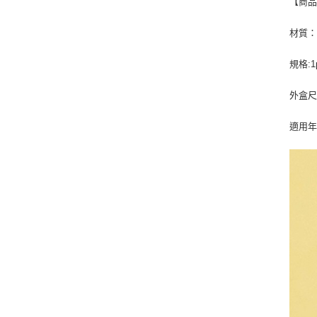
【商
材質
規格:1p
外盒尺寸
適用年