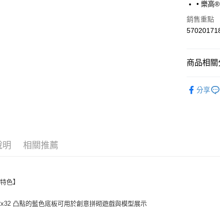
便利好安
• 樂
１．簡單
銷售重點
２．便利
運送方式
３．安心
57020171
宅配
【「AFT
每筆NT$1
１．於結帳
商品相關分
付」結帳
離島宅配
２．訂單
兒童玩具
３．收到繳
每筆NT$1
分享
／ATM／
LEGO樂
※ 請注意
絡購買商品
先享後付
※ 交易是
是否繳費成
付客戶支
說明
相關推薦
【注意事
１．透過由
交易，需
品特色】
求債權轉
２．關於
 32x32 凸點的藍色底板可用於創意拼砌遊戲與模型展示
https://aft
３．未成