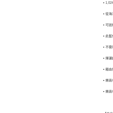
• 1
• 從
• 可
• 此
• 不
• 揮
• 藉
• 樂
• 樂