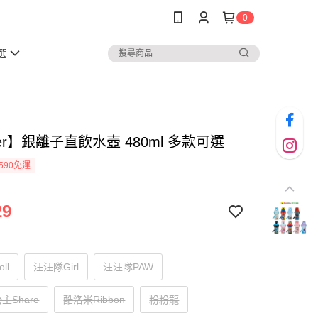
0
選
ter】銀離子直飲水壺 480ml 多款可選
590免運
29
ll
汪汪隊Girl
汪汪隊PAW
主Share
酷洛米Ribbon
粉粉龍