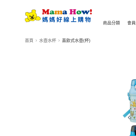
商品分類
會員
首頁
水壺水杯
直飲式水壺(杯)