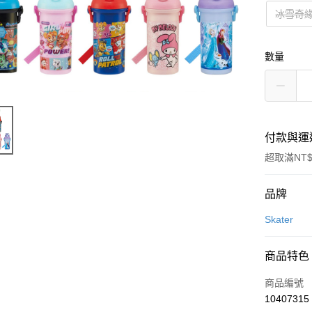
冰雪奇緣H
數量
付款與運
超取滿NT$
付款方式
品牌
信用卡一
Skater
超商取貨
商品特色
LINE Pay
商品編號
Apple Pay
10407315