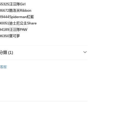
否成功請以「AFTEE先享後付 」之結帳頁面顯示為準，若有關於
65325汪汪隊Girl
功／繳費後需取消欲退款等相關疑問，請聯繫「AFTEE先享後
1取貨
686672酷洛米Ribbon
援中心」
https://netprotections.freshdesk.com/support/home
0，滿NT$590(含以上)免運費
89444Spiderman紅藍
項】
690051迪士尼公主Share
恩沛科技股份有限公司提供之「AFTEE先享後付」服務完成之
694189汪汪隊PAW
依本服務之必要範圍內提供個人資料，並將交易相關給付款項請
00，滿NT$590(含以上)免運費
讓予恩沛科技股份有限公司。
696350寶可夢
個人資料處理事宜，請瀏覽以下網址：
ee.tw/terms/#terms3
50，滿NT$890(含以上)免運費
年的使用者請事先徵得法定代理人或監護人之同意方可使用
類 (1)
E先享後付」，若未經同意申辦者引起之損失，本公司不負相關責
AFTEE先享後付」時，將依據個別帳號之用戶狀況，依本公司
直飲式水壺(杯)
核予不同之上限額度；若仍有額度不足之情形，本公司將視審查
客服
用戶進行身份認證。
一人註冊多個帳號或使用他人資訊註冊。若發現惡意使用之情
科技股份有限公司將有權停止該用戶之使用額度並採取法律行