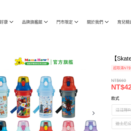
好康
品牌旗艦館
門市限定
關於我們
育兒精
【Ska
超取滿NT$
NT$660
NT$4
款式
汪汪隊Ro
迪士尼公