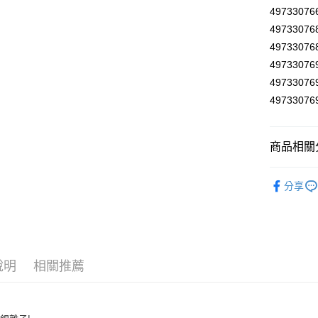
※ 交易是
49733076
是否繳費成
付款後7-1
4973307
付客戶支
每筆NT$6
49733076
【注意事
4973307
宅配
１．透過由
4973307
交易，需
每筆NT$1
求債權轉
4973307
２．關於
離島宅配
https://aft
每筆NT$1
３．未成
商品相關分
「AFTE
任。
４．使用「
水壺水杯
即時審查
分享
結果請求
５．嚴禁
形，恩沛
動。
說明
相關推薦