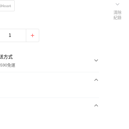
eart
清除
紀錄
送方式
590免運
次付款
付款