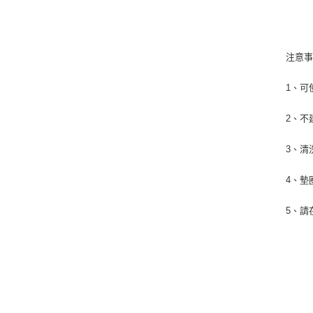
注意
1、可
2、不
3、清
4、墊
5、請