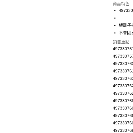
商品特色
街口支付
49733
悠遊付
銀離子
Google Pa
不會因
AFTEE先
銷售重點
相關說明
4973307
【關於「A
ATM付款
AFTEE
49733075
便利好安
4973307
１．簡單
4973307
２．便利
運送方式
３．安心
4973307
全家取貨
497330
【「AFT
每筆NT$6
１．於結帳
4973307
付」結帳
497330
付款後全
２．訂單
4973307
３．收到繳
每筆NT$6
／ATM／
4973307
※ 請注意
7-11取貨
4973307
絡購買商品
497330
先享後付
每筆NT$6