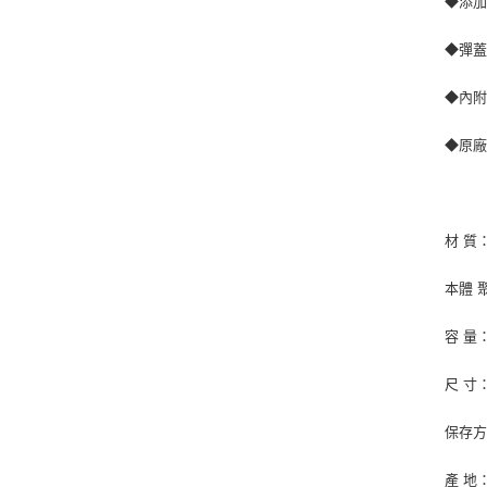
◆添加
◆彈
◆內
◆原
材 質：
本體 
容 量：
尺 寸：
保存
產 地