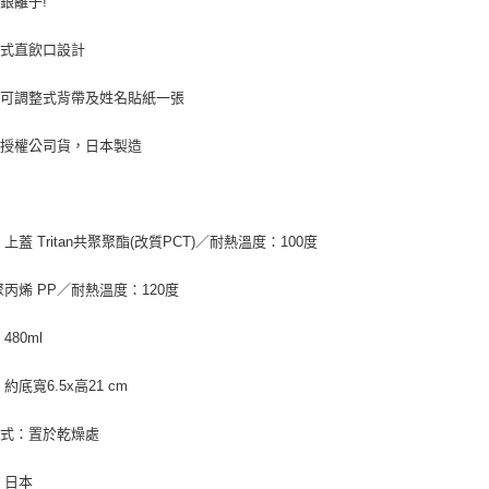
銀離子!
蓋式直飲口設計
附可調整式背帶及姓名貼紙一張
廠授權公司貨，日本製造
上蓋 Tritan共聚聚酯(改質PCT)／耐熱溫度：100度
聚丙烯 PP／耐熱溫度：120度
480ml
約底寬6.5x高21 cm
方式：置於乾燥處
：日本