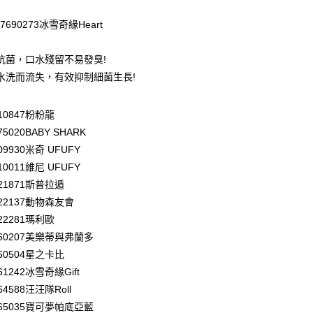
07690273冰雪奇緣Heart
抗菌，口水殘留不易發臭!
y
水洗而流失，有效抑制細菌生長!
享後付
510847粉粉龍
FTEE先享後付」】
先享後付是「在收到商品之後才付款」的支付方式。 讓您購物簡單
75020BABY SHARK
心！
609930米奇 UFUFY
：不需註冊會員、不需綁卡、不需儲值。
610011維尼 UFUFY
：只要手機號碼，簡訊認證，即可結帳。
：先確認商品／服務後，再付款。
621871斯普拉遁
付款
7622137動物森友會
EE先享後付」結帳流程】
0，滿NT$590(含以上)免運費
方式選擇「AFTEE先享後付」後，將跳轉至「AFTEE先享後
622281瑪利歐
頁面，進行簡訊認證並確認金額後，即可完成結帳。
7660207美樂蒂與弗蘭多
家取貨
成立數日內，您將收到繳費通知簡訊。
660504星之卡比
費通知簡訊後14天內，點擊此簡訊中的連結，可透過四大超商
0，滿NT$590(含以上)免運費
網路銀行／等多元方式進行付款，方視為交易完成。
661242冰雪奇緣Gift
：結帳手續完成當下不需立刻繳費，但若您需要取消訂單，請聯
付款
664588汪汪隊Roll
的店家。未經商家同意取消之訂單仍視為有效，需透過AFTEE
7665035寶可夢帕底亞藍
繳納相關費用。
0，滿NT$590(含以上)免運費