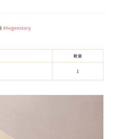
恩沛科技股份有限公司提供之「AFTEE先享後付」服務完成之
依本服務之必要範圍內提供個人資料，並將交易相關給付款項請
00，滿NT$590(含以上)免運費
讓予恩沛科技股份有限公司。
個人資料處理事宜，請瀏覽以下網址：
ee.tw/terms/#terms3
50，滿NT$890(含以上)免運費
年的使用者請事先徵得法定代理人或監護人之同意方可使用
E先享後付」，若未經同意申辦者引起之損失，本公司不負相關責
AFTEE先享後付」時，將依據個別帳號之用戶狀況，依本公司
核予不同之上限額度；若仍有額度不足之情形，本公司將視審查
用戶進行身份認證。
一人註冊多個帳號或使用他人資訊註冊。若發現惡意使用之情
科技股份有限公司將有權停止該用戶之使用額度並採取法律行