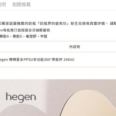
宅配
說明
相關推薦
１．透過由
交易，需
每筆NT$1
求債權轉
２．關於
離島宅配
https://aft
每筆NT$1
３．未成
「AFTE
任。
４．使用「
即時審查
結果請求
５．嚴禁
形，恩沛
動。