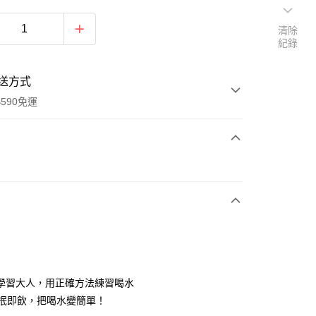
清除
紀錄
送方式
590免運
次付款
付款
學習大人，用正確方法練習喝水
°輕抿即飲，把喝水變簡單！