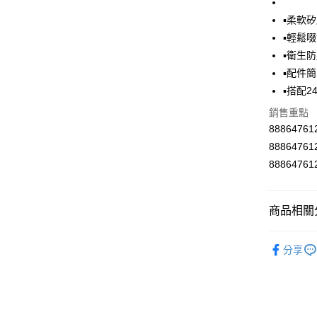
Google Pa
▪柔軟
AFTEE先
▪輕鬆啜
相關說明
▪衛生
【關於「A
ATM付款
▪配件
AFTEE
便利好安
▪搭配2
１．簡單
銷售重點
２．便利
運送方式
３．安心
8886476
全家取貨
8886476
【「AFT
每筆NT$6
１．於結帳
8886476
付」結帳
付款後全
２．訂單
３．收到繳
每筆NT$6
商品相關分
／ATM／
※ 請注意
7-11取貨
水壺水杯
絡購買商品
分享
先享後付
每筆NT$6
※ 交易是
是否繳費成
付款後7-1
付客戶支
每筆NT$6
【注意事