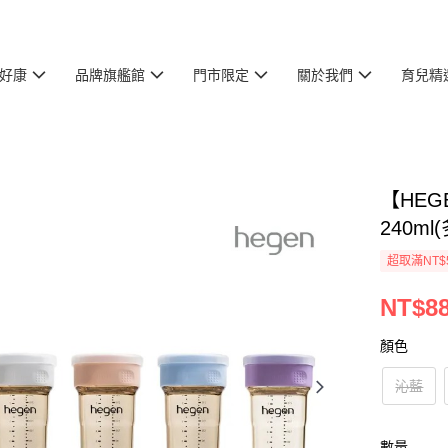
好康
品牌旗艦館
門市限定
關於我們
育兒精
【HEG
240ml
超取滿NT$
NT$8
顏色
沁藍
數量