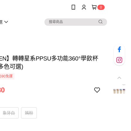
0
選
EN】轉轉星系PPSU多功能360°學飲杯
(多色可選)
590免運
80
象牙白
嫣粉