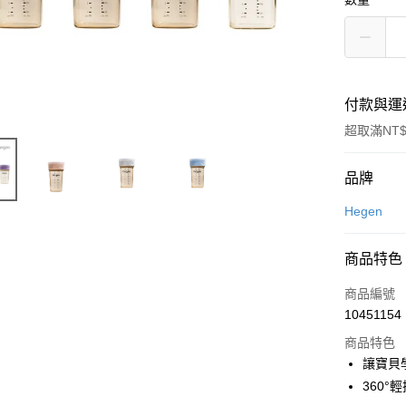
付款與運
超取滿NT$
付款方式
品牌
信用卡一
Hegen
超商取貨
商品特色
LINE Pay
商品編號
Apple Pay
10451154
商品特色
街口支付
讓寶貝
悠遊付
360