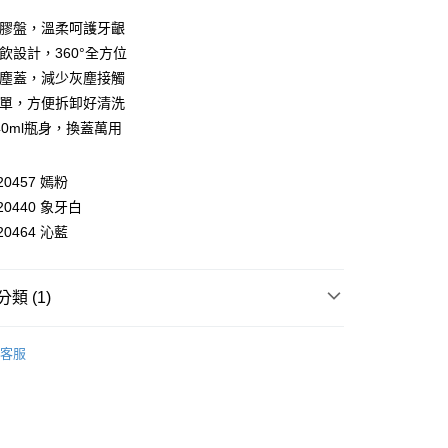
y
矽膠盤，溫柔呵護牙齦
享後付
飲設計，360°全方位
防塵蓋，減少灰塵接觸
FTEE先享後付」】
簡單，方便拆卸好清洗
先享後付是「在收到商品之後才付款」的支付方式。 讓您購物簡單
心！
40ml瓶身，換蓋萬用
：不需註冊會員、不需綁卡、不需儲值。
：只要手機號碼，簡訊認證，即可結帳。
：先確認商品／服務後，再付款。
120457 嫣粉
付款
120440 象牙白
EE先享後付」結帳流程】
0，滿NT$590(含以上)免運費
方式選擇「AFTEE先享後付」後，將跳轉至「AFTEE先享後
120464 沁藍
頁面，進行簡訊認證並確認金額後，即可完成結帳。
家取貨
成立數日內，您將收到繳費通知簡訊。
費通知簡訊後14天內，點擊此簡訊中的連結，可透過四大超商
0，滿NT$590(含以上)免運費
類 (1)
網路銀行／等多元方式進行付款，方視為交易完成。
：結帳手續完成當下不需立刻繳費，但若您需要取消訂單，請聯
付款
吸管式水壺(杯)
的店家。未經商家同意取消之訂單仍視為有效，需透過AFTEE
客服
繳納相關費用。
0，滿NT$590(含以上)免運費
否成功請以「AFTEE先享後付 」之結帳頁面顯示為準，若有關於
功／繳費後需取消欲退款等相關疑問，請聯繫「AFTEE先享後
1取貨
援中心」
https://netprotections.freshdesk.com/support/home
0，滿NT$590(含以上)免運費
項】