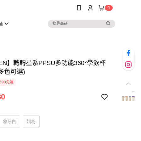
0
選
EN】轉轉星系PPSU多功能360°學飲杯
(多色可選)
590免運
80
象牙白
嫣粉