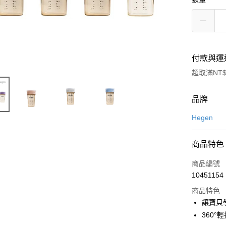
付款與運
超取滿NT$
付款方式
品牌
信用卡一
Hegen
超商取貨
商品特色
LINE Pay
商品編號
Apple Pay
10451154
商品特色
街口支付
讓寶貝
悠遊付
360