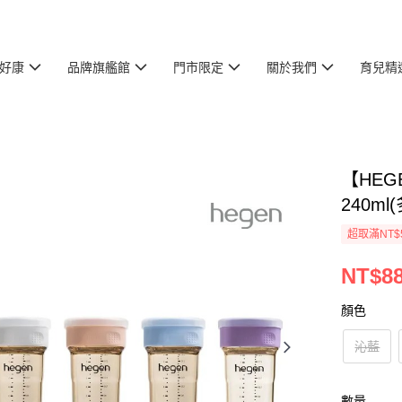
好康
品牌旗艦館
門市限定
關於我們
育兒精
【HEG
240ml
超取滿NT$
NT$8
顏色
沁藍
數量