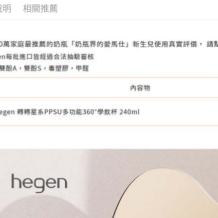
宅配
說明
相關推薦
１．透過由
交易，需
每筆NT$1
求債權轉
２．關於
離島宅配
https://aft
每筆NT$1
３．未成
「AFTE
任。
４．使用「
即時審查
結果請求
５．嚴禁
形，恩沛
動。