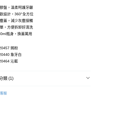
y
矽膠盤，溫柔呵護牙齦
享後付
飲設計，360°全方位
防塵蓋，減少灰塵接觸
FTEE先享後付」】
簡單，方便拆卸好清洗
先享後付是「在收到商品之後才付款」的支付方式。 讓您購物簡單
心！
40ml瓶身，換蓋萬用
：不需註冊會員、不需綁卡、不需儲值。
：只要手機號碼，簡訊認證，即可結帳。
：先確認商品／服務後，再付款。
120457 嫣粉
付款
120440 象牙白
EE先享後付」結帳流程】
0，滿NT$590(含以上)免運費
方式選擇「AFTEE先享後付」後，將跳轉至「AFTEE先享後
120464 沁藍
頁面，進行簡訊認證並確認金額後，即可完成結帳。
家取貨
成立數日內，您將收到繳費通知簡訊。
費通知簡訊後14天內，點擊此簡訊中的連結，可透過四大超商
0，滿NT$590(含以上)免運費
類 (1)
網路銀行／等多元方式進行付款，方視為交易完成。
：結帳手續完成當下不需立刻繳費，但若您需要取消訂單，請聯
付款
吸管式水壺(杯)
的店家。未經商家同意取消之訂單仍視為有效，需透過AFTEE
客服
繳納相關費用。
0，滿NT$590(含以上)免運費
否成功請以「AFTEE先享後付 」之結帳頁面顯示為準，若有關於
功／繳費後需取消欲退款等相關疑問，請聯繫「AFTEE先享後
1取貨
援中心」
https://netprotections.freshdesk.com/support/home
0，滿NT$590(含以上)免運費
項】