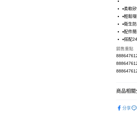
Google Pa
▪柔軟
AFTEE先
▪輕鬆啜
相關說明
▪衛生
【關於「A
ATM付款
▪配件
AFTEE
便利好安
▪搭配2
１．簡單
銷售重點
２．便利
運送方式
３．安心
8886476
全家取貨
8886476
【「AFT
每筆NT$6
１．於結帳
8886476
付」結帳
付款後全
２．訂單
３．收到繳
每筆NT$6
商品相關分
／ATM／
※ 請注意
7-11取貨
水壺水杯
絡購買商品
分享
先享後付
每筆NT$6
※ 交易是
是否繳費成
付款後7-1
付客戶支
每筆NT$6
【注意事