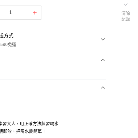
清除
紀錄
送方式
590免運
次付款
付款
學習大人，用正確方法練習喝水
°輕抿即飲，把喝水變簡單！