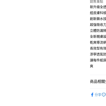
相關說明
銷售重點
【關於「A
新升級全
ATM付款
AFTEE
經皮膚科
便利好安
１．簡單
創新鎖水
２．便利
運送方式
超強吸收
３．安心
立體防漏
宅配
【「AFT
全新親膚
每筆NT$1
１．於結帳
乾爽導流
付」結帳
離島宅配
２．訂單
長效型有效吸
３．收到繳
每筆NT$1
添寧透氣防
／ATM／
讓每件紙尿
※ 請注意
絡購買商品
爽
先享後付
※ 交易是
是否繳費成
商品相關分
付客戶支
【注意事
尿布尿褲
１．透過由
分享
交易，需
求債權轉