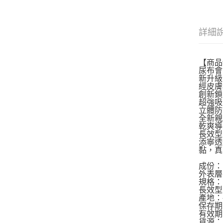
詳細
【商品
尿布會
新升
經皮
創新
超強
立體
全新
乾爽
長效型
添寧透
黏，真
成份：
外表層
規格：
長效型S
產地：
保存期
有效期
貨源：