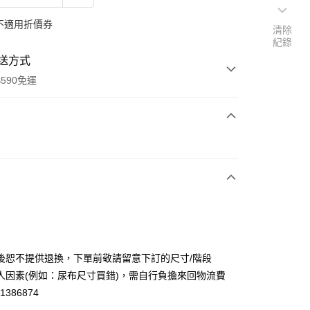
不適用折價券
清除
紀錄
送方式
590免運
次付款
後恕不提供退換，下單前敬請留意下訂的尺寸/階段
y
人因素(例如：尿布尺寸買錯)，需自行負擔來回物流費
41386874
享後付