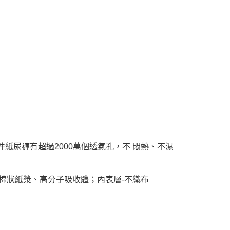
個人資料處理事宜，請瀏覽以下網址：
ee.tw/terms/#terms3
年的使用者請事先徵得法定代理人或監護人之同意方可使用
E先享後付」，若未經同意申辦者引起之損失，本公司不負相關責
AFTEE先享後付」時，將依據個別帳號之用戶狀況，依本公司
核予不同之上限額度；若仍有額度不足之情形，本公司將視審查
用戶進行身份認證。
一人註冊多個帳號或使用他人資訊註冊。若發現惡意使用之情
科技股份有限公司將有權停止該用戶之使用額度並採取法律行
每件紙尿褲有超過2000萬個透氣孔，不 悶熱、不濕
-棉狀紙漿、高分子吸收體；內表層-不織布