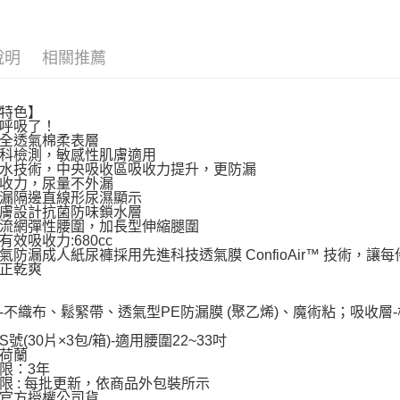
２．關於
https://aft
３．未成
「AFTE
說明
相關推薦
任。
４．使用「
即時審查
特色】
結果請求
呼吸了！
５．嚴禁
級全透氣棉柔表層
形，恩沛
膚科檢測，敏感性肌膚適用
動。
鎖水技術，中央吸收區吸收力提升，更防漏
吸收力，尿量不外漏
防漏隔邊直線形尿濕顯示
親膚設計抗菌防味鎖水層
導流網彈性腰圍，加長型伸縮腿圍
有效吸收力:680cc
氣防漏成人紙尿褲採用先進科技透氣膜 ConfioAir™ 技術，讓
正乾爽
-不織布、鬆緊帶、透氣型PE防漏膜 (聚乙烯)、魔術粘；吸收層
號(30片×3包/箱)-適用腰圍22~33吋
荷蘭
限：3年
限 : 每批更新，依商品外包裝所示
官方授權公司貨