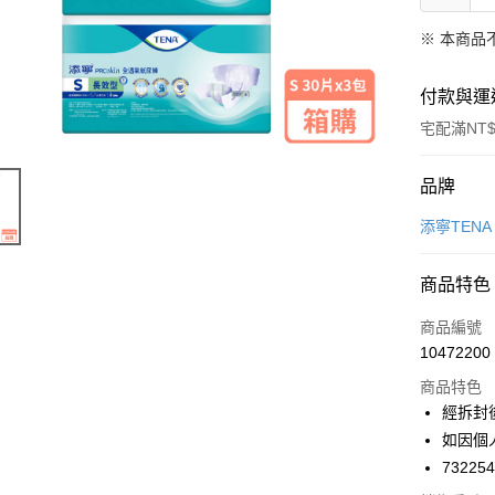
※ 本商品
付款與運
宅配滿NT$
付款方式
品牌
信用卡一
添寧TENA
LINE Pay
商品特色
Apple Pay
商品編號
街口支付
10472200
商品特色
悠遊付
經拆封
Google Pa
如因個
73225
AFTEE先