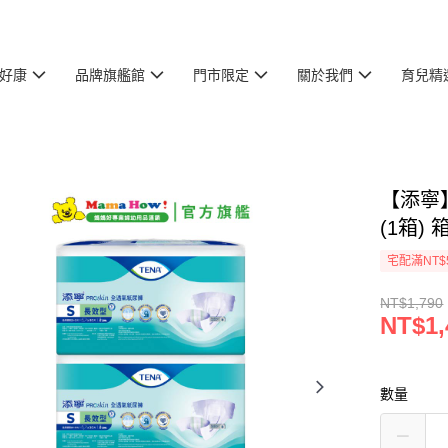
好康
品牌旗艦館
門市限定
關於我們
育兒精
【添寧】
(1箱) 
宅配滿NT$
NT$1,790
NT$1,
數量