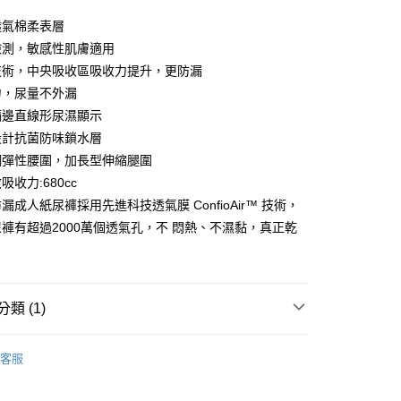
FTEE先享後付」】
透氣棉柔表層
先享後付是「在收到商品之後才付款」的支付方式。 讓您購物簡單
檢測，敏感性肌膚適用
心！
：不需註冊會員、不需綁卡、不需儲值。
技術，中央吸收區吸收力提升，更防漏
：只要手機號碼，簡訊認證，即可結帳。
力，尿量不外漏
：先確認商品／服務後，再付款。
隔邊直線形尿濕顯示
EE先享後付」結帳流程】
設計抗菌防味鎖水層
00，滿NT$590(含以上)免運費
方式選擇「AFTEE先享後付」後，將跳轉至「AFTEE先享後
網彈性腰圍，加長型伸縮腿圍
頁面，進行簡訊認證並確認金額後，即可完成結帳。
成立數日內，您將收到繳費通知簡訊。
收力:680cc
費通知簡訊後14天內，點擊此簡訊中的連結，可透過四大超商
50，滿NT$890(含以上)免運費
漏成人紙尿褲採用先進科技透氣膜 ConfioAir™ 技術，
網路銀行／等多元方式進行付款，方視為交易完成。
褲有超過2000萬個透氣孔，不 悶熱、不濕黏，真正乾
：結帳手續完成當下不需立刻繳費，但若您需要取消訂單，請聯
的店家。未經商家同意取消之訂單仍視為有效，需透過AFTEE
繳納相關費用。
否成功請以「AFTEE先享後付 」之結帳頁面顯示為準，若有關於
功／繳費後需取消欲退款等相關疑問，請聯繫「AFTEE先享後
類 (1)
援中心」
https://netprotections.freshdesk.com/support/home
項】
成人紙尿褲
恩沛科技股份有限公司提供之「AFTEE先享後付」服務完成之
客服
依本服務之必要範圍內提供個人資料，並將交易相關給付款項請
讓予恩沛科技股份有限公司。