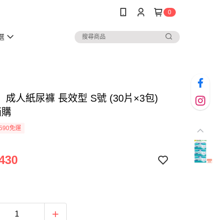
0
選
成人紙尿褲 長效型 S號 (30片×3包)
箱購
590免運
430