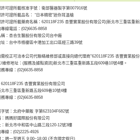
許可證所載核准字號：衛部醫器製字第007916號
許可證所載品名： “日本精密”迷你耳溫槍
許可證所載藥商名稱：620118F235 杏豐實業股份有限公司(新北市三重區重新路
線電話：(02)6635-8858
名稱：杏合生醫股份有限公司台中廠
地址：台中市梧棲區中港加工出口區經三路39號
需校正可洽本公司代聯絡維修部或直接向總代理商"620118F235 杏豐實業股份
/維修地址：(服務及據點資訊)新北市三重區重新路五段609巷10號4樓。
專線：(02)6635-8858
620118F235 杏豐實業股份有限公司
北市三重區重新路五段609巷10號4樓
專線：(02)6635-8858
字號：北府中藥販 字第623104F682號
稱：媽媽好國際股份有限公司
：新北市中和區中山路三段120-12號3樓
線：(02)2225-4926
週一至週五 9:00~18:00 (不含國定假日)