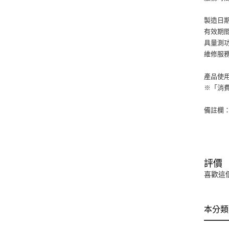
製造日
有效期
具量測
維修服務專
產品使
※「消
備註欄
評價
喜歡這
本分類