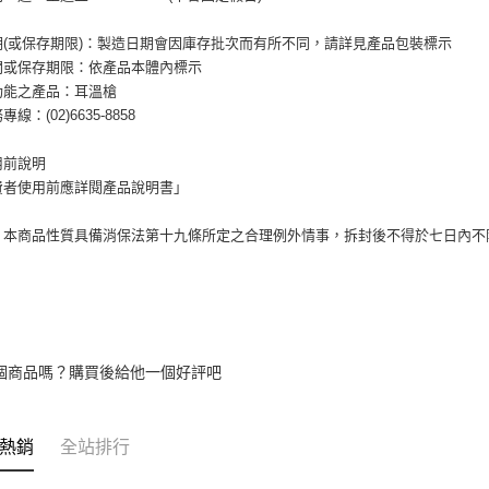
期(或保存期限)：製造日期會因庫存批次而有所不同，請詳見產品包裝標示
間或保存期限：依產品本體內標示
功能之產品：耳溫槍
線：(02)6635-8858
用前說明
費者使用前應詳閱產品說明書」
：本商品性質具備消保法第十九條所定之合理例外情事，拆封後不得於七日內不
個商品嗎？購買後給他一個好評吧
熱銷
全站排行