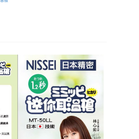
客服
FTEE先享後付」】
先享後付是「在收到商品之後才付款」的支付方式。 讓您購物簡單
心！
：不需註冊會員、不需綁卡、不需儲值。
：只要手機號碼，簡訊認證，即可結帳。
：先確認商品／服務後，再付款。
EE先享後付」結帳流程】
00，滿NT$590(含以上)免運費
方式選擇「AFTEE先享後付」後，將跳轉至「AFTEE先享後
頁面，進行簡訊認證並確認金額後，即可完成結帳。
成立數日內，您將收到繳費通知簡訊。
費通知簡訊後14天內，點擊此簡訊中的連結，可透過四大超商
50，滿NT$890(含以上)免運費
網路銀行／等多元方式進行付款，方視為交易完成。
：結帳手續完成當下不需立刻繳費，但若您需要取消訂單，請聯
的店家。未經商家同意取消之訂單仍視為有效，需透過AFTEE
繳納相關費用。
否成功請以「AFTEE先享後付 」之結帳頁面顯示為準，若有關於
功／繳費後需取消欲退款等相關疑問，請聯繫「AFTEE先享後
援中心」
https://netprotections.freshdesk.com/support/home
項】
恩沛科技股份有限公司提供之「AFTEE先享後付」服務完成之
依本服務之必要範圍內提供個人資料，並將交易相關給付款項請