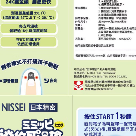
求債權轉
２．關於
https://aft
３．未成
「AFTE
任。
４．使用「
即時審查
結果請求
５．嚴禁
形，恩沛
動。