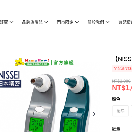
好康
品牌旗艦館
門市限定
關於我們
育兒精
【NIS
宅配滿NT$
NT$2,080
NT$1,
顏色
暖灰
數量