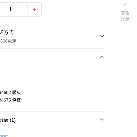
清除
紀錄
送方式
590免運
次付款
984682 暖灰
984675 深夜
類 (1)
y
額｜耳溫槍
享後付