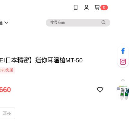
0
選
SEI日本精密】迷你耳溫槍MT-50
590免運
660
深夜