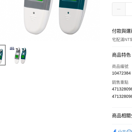
付款與運
宅配滿NT$
付款方式
商品特色
信用卡一
商品編號
10472384
LINE Pay
銷售重點
Apple Pay
4713280
4713280
街口支付
悠遊付
商品相關分
Google Pa
保健醫療
AFTEE先