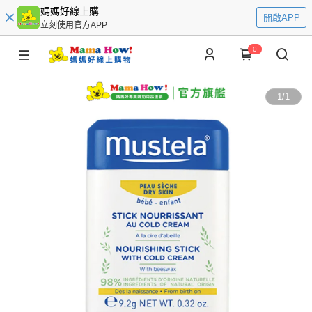
媽媽好線上購
開啟APP
立刻使用官方APP
0
1
/
1