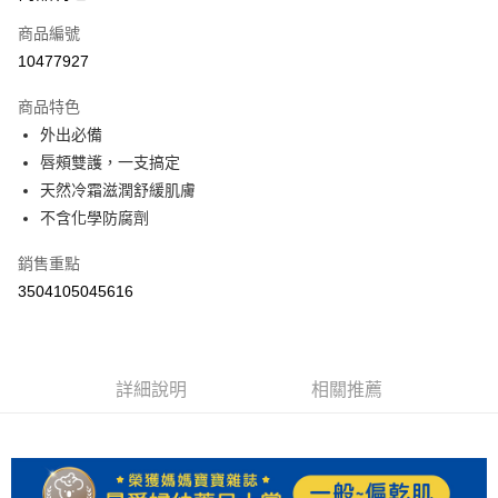
商品編號
Apple Pay
10477927
街口支付
商品特色
悠遊付
外出必備
Google Pay
唇頰雙護，一支搞定
天然冷霜滋潤舒緩肌膚
AFTEE先享後付
不含化學防腐劑
相關說明
【關於「AFTEE先享後付」】
銷售重點
ATM付款
AFTEE先享後付是「在收到商品之後才付款」的支付方式。 讓您購物簡單
3504105045616
便利好安心！
１．簡單：不需註冊會員、不需綁卡、不需儲值。
運送方式
２．便利：只要手機號碼，簡訊認證，即可結帳。
３．安心：先確認商品／服務後，再付款。
全家取貨付款
每筆NT$60，滿NT$590(含以上)免運費
詳細說明
相關推薦
【「AFTEE先享後付」結帳流程】
１．於結帳方式選擇「AFTEE先享後付」後，將跳轉至「AFTEE先享後付」
付款後全家取貨
結帳頁面，進行簡訊認證並確認金額後，即可完成結帳。
２．訂單成立數日內，您將收到繳費通知簡訊。
每筆NT$60，滿NT$590(含以上)免運費
３．收到繳費通知簡訊後14天內，點擊此簡訊中的連結，可透過四大超商／
ATM／網路銀行／等多元方式進行付款，方視為交易完成。