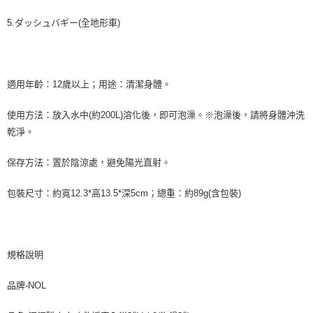
5.ダッシュバギー(全地形車)
適用年齡：12歲以上；用途：清潔身體。
使用方法：放入水中(約200L)溶化後，即可泡澡。※泡澡後，請將身體沖洗
乾淨。
保存方法：置於陰涼處，避免陽光直射。
包裝尺寸：約寬12.3*高13.5*深5cm；總重：約89g(含包裝)
規格說明
品牌-NOL