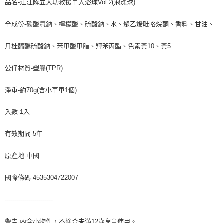
品名-汪汪隊立大功救援車入浴球Vol.2(泡澡球)
全成份-碳酸氫鈉、檸檬酸、硫酸鈉、水、聚乙烯吡咯烷酮、香料、甘油、
月桂醯醚硫酸鈉、苯甲酸甲脂、羥苯丙酯、色素黃10、黃5
公仔材質-塑膠(TPR)
淨重-約70g(含小車車1個)
入數-1入
有效期間-5年
原產地-中國
國際條碼-4535304722007
------------------------
警告-內含小物件，不適合未滿12歲兒童使用。