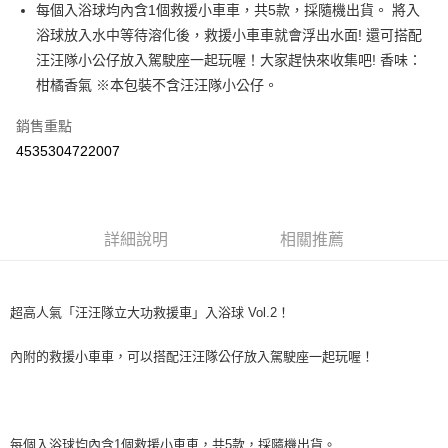
Apple Pay
每個入浴球均內含1個救援小車車，共5款，採隨機出貨。 將入
浴球放入水中等待溶化後，救援小車車就會浮出水面! 還可搭配
街口支付
汪汪隊小公仔放入駕駛座一起玩喔！大家趕快來收集吧! 香味：
悠遊付
柑橘香氣 ※本包裝不含汪汪隊小公仔。
Google Pay
銷售重點
4535304722007
AFTEE先享後付
相關說明
【關於「AFTEE先享後付」】
ATM付款
AFTEE先享後付是「在收到商品之後才付款」的支付方式。 讓您購物簡單
便利好安心！
詳細說明
相關推薦
１．簡單：不需註冊會員、不需綁卡、不需儲值。
運送方式
２．便利：只要手機號碼，簡訊認證，即可結帳。
３．安心：先確認商品／服務後，再付款。
全家取貨付款
超高人氣「汪汪隊立大功救援車」入浴球 Vol.2！
每筆NT$60，滿NT$590(含以上)免運費
【「AFTEE先享後付」結帳流程】
１．於結帳方式選擇「AFTEE先享後付」後，將跳轉至「AFTEE先享後付」
內附的救援小車車，可以搭配汪汪隊公仔放入駕駛座一起玩喔！
付款後全家取貨
結帳頁面，進行簡訊認證並確認金額後，即可完成結帳。
２．訂單成立數日內，您將收到繳費通知簡訊。
每筆NT$60，滿NT$590(含以上)免運費
３．收到繳費通知簡訊後14天內，點擊此簡訊中的連結，可透過四大超商／
ATM／網路銀行／等多元方式進行付款，方視為交易完成。
7-11取貨付款
※ 請注意：結帳手續完成當下不需立刻繳費，但若您需要取消訂單，請聯絡
每個入浴球均內含1個救援小車車，共5款，採隨機出貨。