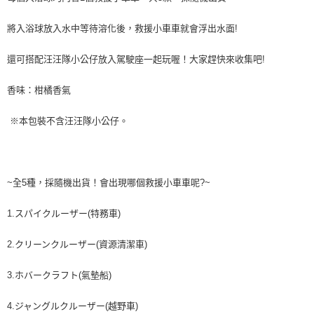
每筆NT$60，滿NT$590(含以上)免運費
購買商品的店家。未經商家同意取消之訂單仍視為有效，需透過AFTEE先享
後付繳納相關費用。
將入浴球放入水中等待溶化後，救援小車車就會浮出水面!
付款後7-11取貨
※ 交易是否成功請以「AFTEE先享後付 」之結帳頁面顯示為準，若有關於
是否繳費成功／繳費後需取消欲退款等相關疑問，請聯繫「AFTEE先享後付
每筆NT$60，滿NT$590(含以上)免運費
客戶支援中心」
https://netprotections.freshdesk.com/support/home
還可搭配汪汪隊小公仔放入駕駛座一起玩喔！大家趕快來收集吧!
宅配
【注意事項】
香味：柑橘香氣
１．透過由恩沛科技股份有限公司提供之「AFTEE先享後付」服務完成之交
每筆NT$100，滿NT$590(含以上)免運費
易，需依本服務之必要範圍內提供個人資料，並將交易相關給付款項請求債
權轉讓予恩沛科技股份有限公司。
離島宅配
※本包裝不含汪汪隊小公仔。
２．關於個人資料處理事宜，請瀏覽以下網址：
每筆NT$150，滿NT$890(含以上)免運費
https://aftee.tw/terms/#terms3
３．未成年的使用者請事先徵得法定代理人或監護人之同意方可使用
「AFTEE先享後付」，若未經同意申辦者引起之損失，本公司不負相關責
任。
~全5種，採隨機出貨！會出現哪個救援小車車呢?~
４．使用「AFTEE先享後付」時，將依據個別帳號之用戶狀況，依本公司即
時審查核予不同之上限額度；若仍有額度不足之情形，本公司將視審查結果
1.スパイクルーザー(特務車)
請求用戶進行身份認證。
５．嚴禁一人註冊多個帳號或使用他人資訊註冊。若發現惡意使用之情形，
恩沛科技股份有限公司將有權停止該用戶之使用額度並採取法律行動。
2.クリーンクルーザー(資源清潔車)
3.ホバークラフト(氣墊船)
4.ジャングルクルーザー(越野車)