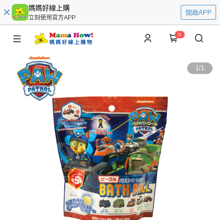
媽媽好線上購
開啟APP
立刻使用官方APP
0
1
/
1