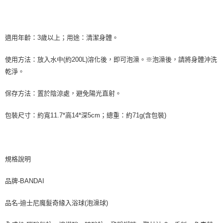
適用年齡：3歲以上；用途：清潔身體。
使用方法：放入水中(約200L)溶化後，即可泡澡。※泡澡後，請將身體沖洗
乾淨。
保存方法：置於陰涼處，避免陽光直射。
包裝尺寸：約寬11.7*高14*深5cm；總重：約71g(含包裝)
規格說明
品牌-BANDAI
品名-迪士尼魔髮奇緣入浴球(泡澡球)