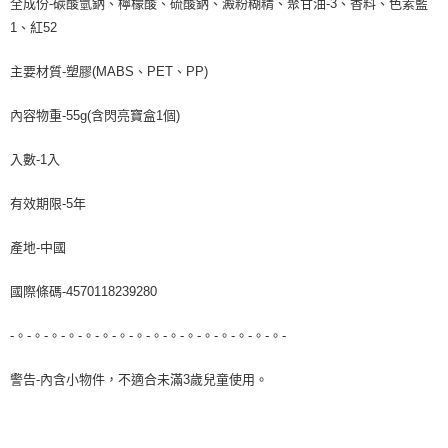
全成份-碳酸氫鈉、檸檬酸、硫酸鈉、澱粉糊精、聚甘油-3、香料、色素藍
1、紅52
主要材質-塑膠(MABS、PET、PP)
內容物重-55g(含閃亮寶盒1個)
入數-1入
有效期限-5年
產地-中國
國際條碼-4570118239280
-。-。-。-。-。-。-。-。-。-。-。-。-。-。-。-。-
警告-內含小物件，不適合未滿3歲兒童使用。