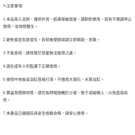
✎注意事項:
1.本品為入浴劑，僅供外用，肌膚易敏感者，請斟酌使用，若有不適請停止
使用，並詢問醫生。
2.避免窒息危險發生，拆卸後塑膠袋請立即銷毀、丟棄。
3.不能食用，請保管於孩童無法取得之處。
4.請在成年人的監護下正確使用。
5.使用中地板或浴缸容易打滑，不適用大理石，木質浴缸。
6.寶盒為塑膠材質，請勿長時間接觸於沙發、墊子或磁磚上，以免造成染
色。
7.本產品已通過玩具安全檢驗合格，請安心使用。