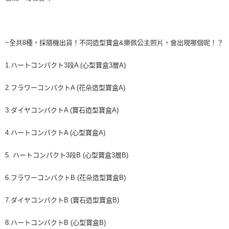
每筆NT$60，滿NT$590(含以上)免運費
購買商品的店家。未經商家同意取消之訂單仍視為有效，需透過AFTEE先享
後付繳納相關費用。
付款後7-11取貨
※ 交易是否成功請以「AFTEE先享後付 」之結帳頁面顯示為準，若有關於
是否繳費成功／繳費後需取消欲退款等相關疑問，請聯繫「AFTEE先享後付
每筆NT$60，滿NT$590(含以上)免運費
客戶支援中心」
https://netprotections.freshdesk.com/support/home
~全共8種，採隨機出貨！不同造型寶盒&樂佩公主照片，會出現哪個呢！？
宅配
【注意事項】
1.ハートコンパクト3段A (心型寶盒3層A)
１．透過由恩沛科技股份有限公司提供之「AFTEE先享後付」服務完成之交
每筆NT$100，滿NT$590(含以上)免運費
易，需依本服務之必要範圍內提供個人資料，並將交易相關給付款項請求債
權轉讓予恩沛科技股份有限公司。
離島宅配
2.フラワーコンパクトA (花朵造型寶盒A)
２．關於個人資料處理事宜，請瀏覽以下網址：
每筆NT$150，滿NT$890(含以上)免運費
https://aftee.tw/terms/#terms3
3.ダイヤコンパクトA (寶石造型寶盒A)
３．未成年的使用者請事先徵得法定代理人或監護人之同意方可使用
「AFTEE先享後付」，若未經同意申辦者引起之損失，本公司不負相關責
任。
4.ハートコンパクトA (心型寶盒A)
４．使用「AFTEE先享後付」時，將依據個別帳號之用戶狀況，依本公司即
時審查核予不同之上限額度；若仍有額度不足之情形，本公司將視審查結果
5. ハートコンパクト3段B (心型寶盒3層B)
請求用戶進行身份認證。
５．嚴禁一人註冊多個帳號或使用他人資訊註冊。若發現惡意使用之情形，
恩沛科技股份有限公司將有權停止該用戶之使用額度並採取法律行動。
6.フラワーコンパクトB (花朵造型寶盒B)
7.ダイヤコンパクトB (寶石造型寶盒B)
8.ハートコンパクトB (心型寶盒B)