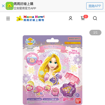
媽媽好線上購
開啟APP
立刻使用官方APP
0
1
/
1