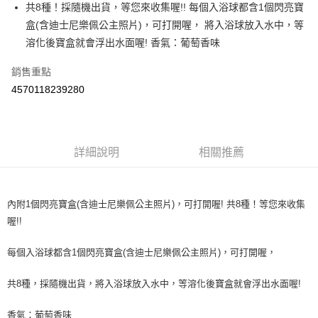
Apple Pay
共8種！採隨機出貨，等您來收集喔!! 每個入浴球都含1個閃亮寶
盒(含迪士尼樂佩公主照片)，可打開喔， 將入浴球放入水中，等
街口支付
溶化後寶盒就會浮出水面喔! 香氣：葡萄香味
悠遊付
銷售重點
Google Pay
4570118239280
AFTEE先享後付
相關說明
【關於「AFTEE先享後付」】
詳細說明
相關推薦
ATM付款
AFTEE先享後付是「在收到商品之後才付款」的支付方式。 讓您購物簡單
便利好安心！
１．簡單：不需註冊會員、不需綁卡、不需儲值。
運送方式
２．便利：只要手機號碼，簡訊認證，即可結帳。
內附1個閃亮寶盒(含迪士尼樂佩公主照片)，可打開喔! 共8種！等您來收集
３．安心：先確認商品／服務後，再付款。
全家取貨付款
喔!!
每筆NT$60，滿NT$590(含以上)免運費
【「AFTEE先享後付」結帳流程】
１．於結帳方式選擇「AFTEE先享後付」後，將跳轉至「AFTEE先享後付」
每個入浴球都含1個閃亮寶盒(含迪士尼樂佩公主照片)，可打開喔，
付款後全家取貨
結帳頁面，進行簡訊認證並確認金額後，即可完成結帳。
２．訂單成立數日內，您將收到繳費通知簡訊。
每筆NT$60，滿NT$590(含以上)免運費
３．收到繳費通知簡訊後14天內，點擊此簡訊中的連結，可透過四大超商／
共8種，採隨機出貨，將入浴球放入水中，等溶化後寶盒就會浮出水面喔!
ATM／網路銀行／等多元方式進行付款，方視為交易完成。
7-11取貨付款
※ 請注意：結帳手續完成當下不需立刻繳費，但若您需要取消訂單，請聯絡
香氣：葡萄香味