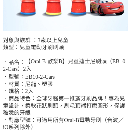
對象與族群 ：3歲以上兒童
類型：兒童電動牙刷刷頭
【Oral-B 歐樂B】兒童迪士尼刷頭（EB10-
．品名：
2-Cars）2入
．型號：EB10-2-Cars
．材質：尼龍、塑膠
．規格：2入
．商品特色：全球牙醫第一推薦牙刷品牌！專為兒
童設計，柔軟花狀刷頭，刷毛頂端打磨圓形，保護
稚嫩的牙齦
．對應型號：可適用所有Oral-B電動牙刷（音波／
iO系列除外）