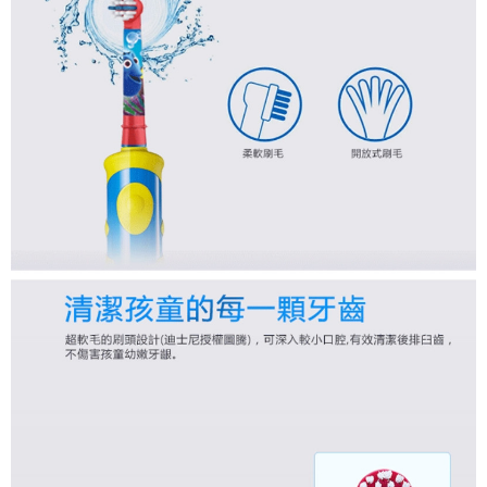
每筆NT$60，滿NT$590(含以上)免運費
購買商品的店家。未經商家同意取消之訂單仍視為有效，需透過AFTEE先享
後付繳納相關費用。
付款後7-11取貨
※ 交易是否成功請以「AFTEE先享後付 」之結帳頁面顯示為準，若有關於
是否繳費成功／繳費後需取消欲退款等相關疑問，請聯繫「AFTEE先享後付
每筆NT$60，滿NT$590(含以上)免運費
客戶支援中心」
https://netprotections.freshdesk.com/support/home
宅配
【注意事項】
１．透過由恩沛科技股份有限公司提供之「AFTEE先享後付」服務完成之交
每筆NT$100，滿NT$590(含以上)免運費
易，需依本服務之必要範圍內提供個人資料，並將交易相關給付款項請求債
權轉讓予恩沛科技股份有限公司。
離島宅配
２．關於個人資料處理事宜，請瀏覽以下網址：
每筆NT$150，滿NT$890(含以上)免運費
https://aftee.tw/terms/#terms3
３．未成年的使用者請事先徵得法定代理人或監護人之同意方可使用
「AFTEE先享後付」，若未經同意申辦者引起之損失，本公司不負相關責
任。
４．使用「AFTEE先享後付」時，將依據個別帳號之用戶狀況，依本公司即
時審查核予不同之上限額度；若仍有額度不足之情形，本公司將視審查結果
請求用戶進行身份認證。
５．嚴禁一人註冊多個帳號或使用他人資訊註冊。若發現惡意使用之情形，
恩沛科技股份有限公司將有權停止該用戶之使用額度並採取法律行動。