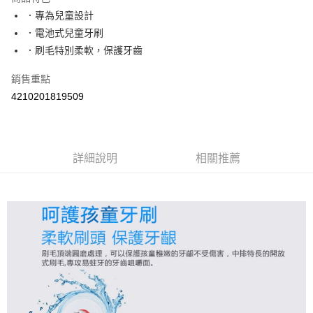
Apple Pay
．專為兒童設計
．電池式兒童牙刷
街口支付
．刷毛特別柔軟，保護牙齒
悠遊付
銷售重點
Google Pay
4210201819509
AFTEE先享後付
相關說明
【關於「AFTEE先享後付」】
詳細說明
相關推薦
ATM付款
AFTEE先享後付是「在收到商品之後才付款」的支付方式。 讓您購物簡單
便利好安心！
１．簡單：不需註冊會員、不需綁卡、不需儲值。
運送方式
２．便利：只要手機號碼，簡訊認證，即可結帳。
３．安心：先確認商品／服務後，再付款。
全家取貨付款
每筆NT$60，滿NT$590(含以上)免運費
【「AFTEE先享後付」結帳流程】
１．於結帳方式選擇「AFTEE先享後付」後，將跳轉至「AFTEE先享後付」
付款後全家取貨
結帳頁面，進行簡訊認證並確認金額後，即可完成結帳。
２．訂單成立數日內，您將收到繳費通知簡訊。
每筆NT$60，滿NT$590(含以上)免運費
３．收到繳費通知簡訊後14天內，點擊此簡訊中的連結，可透過四大超商／
ATM／網路銀行／等多元方式進行付款，方視為交易完成。
7-11取貨付款
※ 請注意：結帳手續完成當下不需立刻繳費，但若您需要取消訂單，請聯絡