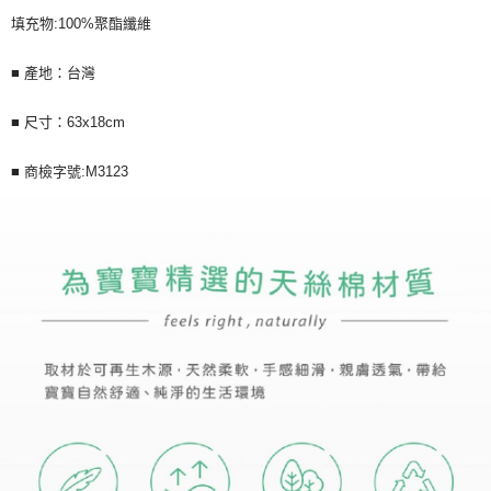
每筆NT$60，滿NT$590(含以上)免運費
購買商品的店家。未經商家同意取消之訂單仍視為有效，需透過AFTEE先享
填充物:100%聚酯纖維
後付繳納相關費用。
付款後7-11取貨
※ 交易是否成功請以「AFTEE先享後付 」之結帳頁面顯示為準，若有關於
是否繳費成功／繳費後需取消欲退款等相關疑問，請聯繫「AFTEE先享後付
■ 產地：台灣
每筆NT$60，滿NT$590(含以上)免運費
客戶支援中心」
https://netprotections.freshdesk.com/support/home
宅配
■ 尺寸：63x18cm
【注意事項】
１．透過由恩沛科技股份有限公司提供之「AFTEE先享後付」服務完成之交
每筆NT$100，滿NT$590(含以上)免運費
易，需依本服務之必要範圍內提供個人資料，並將交易相關給付款項請求債
■ 商檢字號:M3123
權轉讓予恩沛科技股份有限公司。
離島宅配
２．關於個人資料處理事宜，請瀏覽以下網址：
每筆NT$150，滿NT$890(含以上)免運費
https://aftee.tw/terms/#terms3
３．未成年的使用者請事先徵得法定代理人或監護人之同意方可使用
「AFTEE先享後付」，若未經同意申辦者引起之損失，本公司不負相關責
任。
４．使用「AFTEE先享後付」時，將依據個別帳號之用戶狀況，依本公司即
時審查核予不同之上限額度；若仍有額度不足之情形，本公司將視審查結果
請求用戶進行身份認證。
５．嚴禁一人註冊多個帳號或使用他人資訊註冊。若發現惡意使用之情形，
恩沛科技股份有限公司將有權停止該用戶之使用額度並採取法律行動。