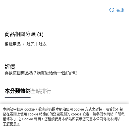
客服
商品相關分類 (1)
棉織用品
肚兜｜肚衣
評價
喜歡這個商品嗎？購買後給他一個好評吧
本分類熱銷
全站排行
本網站中使用 cookie，欲查詢有關本網站使用 cookie 方式之詳情，及若您不希
熱門標籤
望在電腦上使用 cookie 時應如何變更電腦的 cookie 設定，請參閱本網站「
隱私
權條款
」之 Cookie 聲明。您繼續使用本網站即表示您同意本公司得按本網站使
用條款之 Cookie 聲明使用 cookie。
了解更多 >