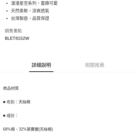
Apple Pay
漫漫星空系列，童趣可愛
天然柔軟，涼爽透氣
街口支付
台灣製造，品質保證
悠遊付
銷售重點
Google Pay
BLET8152W
AFTEE先享後付
相關說明
【關於「AFTEE先享後付」】
詳細說明
相關推薦
ATM付款
AFTEE先享後付是「在收到商品之後才付款」的支付方式。 讓您購物簡單
便利好安心！
１．簡單：不需註冊會員、不需綁卡、不需儲值。
運送方式
２．便利：只要手機號碼，簡訊認證，即可結帳。
商品材質
３．安心：先確認商品／服務後，再付款。
全家取貨付款
每筆NT$60，滿NT$590(含以上)免運費
【「AFTEE先享後付」結帳流程】
■ 布別：天絲棉
１．於結帳方式選擇「AFTEE先享後付」後，將跳轉至「AFTEE先享後付」
付款後全家取貨
結帳頁面，進行簡訊認證並確認金額後，即可完成結帳。
■ 成份：
２．訂單成立數日內，您將收到繳費通知簡訊。
每筆NT$60，滿NT$590(含以上)免運費
３．收到繳費通知簡訊後14天內，點擊此簡訊中的連結，可透過四大超商／
ATM／網路銀行／等多元方式進行付款，方視為交易完成。
7-11取貨付款
68%棉、32%萊賽爾(天絲棉)
※ 請注意：結帳手續完成當下不需立刻繳費，但若您需要取消訂單，請聯絡