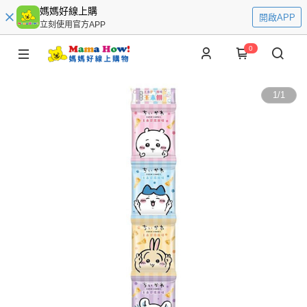
媽媽好線上購
開啟APP
立刻使用官方APP
0
1
/
1