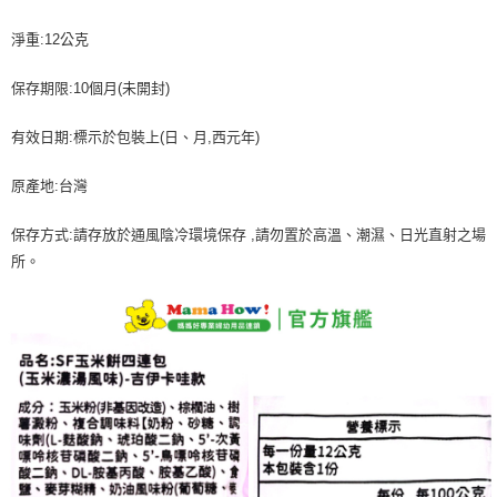
每筆NT$60，滿NT$590(含以上)免運費
購買商品的店家。未經商家同意取消之訂單仍視為有效，需透過AFTEE先享
後付繳納相關費用。
淨重:12公克
付款後7-11取貨
※ 交易是否成功請以「AFTEE先享後付 」之結帳頁面顯示為準，若有關於
是否繳費成功／繳費後需取消欲退款等相關疑問，請聯繫「AFTEE先享後付
保存期限:10個月(未開封)
每筆NT$60，滿NT$590(含以上)免運費
客戶支援中心」
https://netprotections.freshdesk.com/support/home
宅配
有效日期:標示於包裝上(日、月,西元年)
【注意事項】
１．透過由恩沛科技股份有限公司提供之「AFTEE先享後付」服務完成之交
每筆NT$100，滿NT$590(含以上)免運費
易，需依本服務之必要範圍內提供個人資料，並將交易相關給付款項請求債
原產地:台灣
權轉讓予恩沛科技股份有限公司。
離島宅配
２．關於個人資料處理事宜，請瀏覽以下網址：
每筆NT$150，滿NT$890(含以上)免運費
保存方式:請存放於通風陰冷環境保存 ,請勿置於高溫、潮濕、日光直射之場
https://aftee.tw/terms/#terms3
３．未成年的使用者請事先徵得法定代理人或監護人之同意方可使用
所。
「AFTEE先享後付」，若未經同意申辦者引起之損失，本公司不負相關責
任。
４．使用「AFTEE先享後付」時，將依據個別帳號之用戶狀況，依本公司即
時審查核予不同之上限額度；若仍有額度不足之情形，本公司將視審查結果
請求用戶進行身份認證。
５．嚴禁一人註冊多個帳號或使用他人資訊註冊。若發現惡意使用之情形，
恩沛科技股份有限公司將有權停止該用戶之使用額度並採取法律行動。