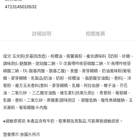
Apple Pay
4713145010532
街口支付
悠遊付
詳細說明
相關推薦
Google Pay
AFTEE先享後付
成分:玉米粉(非基因改造)、棕櫚油、樹薯澱粉、複合調味料【奶粉、砂糖、
相關說明
調味劑(L-麩酸鈉、琥珀酸二鈉、5'-次黃嘌呤核苷磷酸二鈉、5'-鳥嘌呤核苷
【關於「AFTEE先享後付」】
ATM付款
AFTEE先享後付是「在收到商品之後才付款」的支付方式。 讓您購物簡單
磷酸二鈉、DL-胺基丙酸、胺基乙酸)、食鹽、麥芽糊精、奶油風味粉(葡萄
便利好安心！
糖、麥芽糊精、乳製品(奶油、奶粉、棕櫚油 、脂肪酸甘油酯)、香料)、洋
１．簡單：不需註冊會員、不需綁卡、不需儲值。
運送方式
蔥粉、複方玉米香料(香料、麥芽糊精、乳糖、阿拉伯膠、椰子油、芥花
２．便利：只要手機號碼，簡訊認證，即可結帳。
３．安心：先確認商品／服務後，再付款。
油、二氧化矽 、三乙酸甘油酯、維生素E(抗氧化劑)) 、青蔥粉、葡萄糖、
全家取貨付款
乳糖、香料、二氧化矽、蔗糖素(甜味劑)】、碳酸氫鈉、酸性焦磷酸鈉、玉
每筆NT$60，滿NT$590(含以上)免運費
【「AFTEE先享後付」結帳流程】
米澱粉、葡萄糖酸-δ-內酯
１．於結帳方式選擇「AFTEE先享後付」後，將跳轉至「AFTEE先享後付」
付款後全家取貨
結帳頁面，進行簡訊認證並確認金額後，即可完成結帳。
２．訂單成立數日內，您將收到繳費通知簡訊。
●過敏原資訊:本產品含有牛奶、堅果類及其製品,可能導致過敏症狀。
每筆NT$60，滿NT$590(含以上)免運費
３．收到繳費通知簡訊後14天內，點擊此簡訊中的連結，可透過四大超商／
ATM／網路銀行／等多元方式進行付款，方視為交易完成。
7-11取貨付款
營養標示:依圖片所示
※ 請注意：結帳手續完成當下不需立刻繳費，但若您需要取消訂單，請聯絡