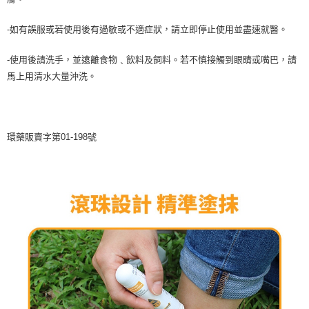
-如有誤服或若使用後有過敏或不適症狀，請立即停止使用並盡速就醫。
-使用後請洗手，並遠離食物﹑飲料及飼料。若不慎接觸到眼睛或嘴巴，請
馬上用清水大量沖洗。
環藥販賣字第01-198號