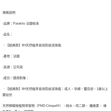
7-11取貨付款
※ 請注意：結帳手續完成當下不需立刻繳費，但若您需要取消訂單，請聯絡
每筆NT$60，滿NT$590(含以上)免運費
購買商品的店家。未經商家同意取消之訂單仍視為有效，需透過AFTEE先享
後付繳納相關費用。
規格說明
付款後7-11取貨
※ 交易是否成功請以「AFTEE先享後付 」之結帳頁面顯示為準，若有關於
是否繳費成功／繳費後需取消欲退款等相關疑問，請聯繫「AFTEE先享後付
每筆NT$60，滿NT$590(含以上)免運費
-品牌：Parakito 法國帕洛
客戶支援中心」
https://netprotections.freshdesk.com/support/home
宅配
-品名：
【注意事項】
１．透過由恩沛科技股份有限公司提供之「AFTEE先享後付」服務完成之交
每筆NT$100，滿NT$590(含以上)免運費
易，需依本服務之必要範圍內提供個人資料，並將交易相關給付款項請求債
．【經典款】8H天然植萃長效防蚊滾珠瓶
權轉讓予恩沛科技股份有限公司。
離島宅配
２．關於個人資料處理事宜，請瀏覽以下網址：
每筆NT$150，滿NT$890(含以上)免運費
-產地：法國
https://aftee.tw/terms/#terms3
３．未成年的使用者請事先徵得法定代理人或監護人之同意方可使用
「AFTEE先享後付」，若未經同意申辦者引起之損失，本公司不負相關責
-貨源：公司貨
任。
４．使用「AFTEE先享後付」時，將依據個別帳號之用戶狀況，依本公司即
-成分／適用對象：
時審查核予不同之上限額度；若仍有額度不足之情形，本公司將視審查結果
請求用戶進行身份認證。
５．嚴禁一人註冊多個帳號或使用他人資訊註冊。若發現惡意使用之情形，
．【經典款】8H天然植萃長效防蚊滾珠瓶：成人、孕婦、蠶豆症、1歲以上
恩沛科技股份有限公司將有權停止該用戶之使用額度並採取法律行動。
嬰幼兒
天然檸檬桉植物萃取物（PMD-Citrepel®）、純水、丙二醇、 纖維素、 維