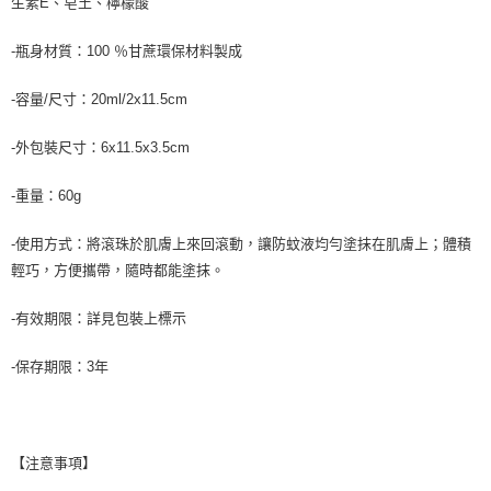
生素E、皂土、檸檬酸
-瓶身材質：100 ％甘蔗環保材料製成
-容量/尺寸：20ml/2x11.5cm
-外包裝尺寸：6x11.5x3.5cm
-重量：60g
-使用方式：將滾珠於肌膚上來回滾動，讓防蚊液均勻塗抹在肌膚上；體積
輕巧，方便攜帶，隨時都能塗抹。
-有效期限：詳見包裝上標示
-保存期限：3年
【注意事項】