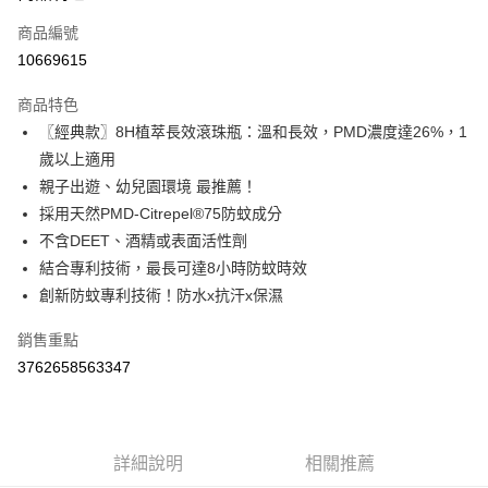
商品編號
Apple Pay
10669615
街口支付
商品特色
悠遊付
〖經典款〗8H植萃長效滾珠瓶：溫和長效，PMD濃度達26%，1
Google Pay
歲以上適用
親子出遊、幼兒園環境 最推薦！
AFTEE先享後付
採用天然PMD-Citrepel®75防蚊成分
相關說明
不含DEET、酒精或表面活性劑
【關於「AFTEE先享後付」】
ATM付款
AFTEE先享後付是「在收到商品之後才付款」的支付方式。 讓您購物簡單
結合專利技術，最長可達8小時防蚊時效
便利好安心！
創新防蚊專利技術！防水x抗汗x保濕
１．簡單：不需註冊會員、不需綁卡、不需儲值。
運送方式
２．便利：只要手機號碼，簡訊認證，即可結帳。
銷售重點
３．安心：先確認商品／服務後，再付款。
全家取貨付款
3762658563347
每筆NT$60，滿NT$590(含以上)免運費
【「AFTEE先享後付」結帳流程】
１．於結帳方式選擇「AFTEE先享後付」後，將跳轉至「AFTEE先享後付」
付款後全家取貨
結帳頁面，進行簡訊認證並確認金額後，即可完成結帳。
２．訂單成立數日內，您將收到繳費通知簡訊。
每筆NT$60，滿NT$590(含以上)免運費
３．收到繳費通知簡訊後14天內，點擊此簡訊中的連結，可透過四大超商／
詳細說明
相關推薦
ATM／網路銀行／等多元方式進行付款，方視為交易完成。