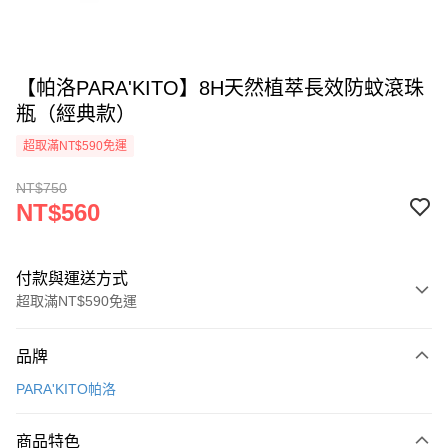
【帕洛PARA'KITO】8H天然植萃長效防蚊滾珠
瓶（經典款）
超取滿NT$590免運
NT$750
NT$560
付款與運送方式
超取滿NT$590免運
付款方式
品牌
信用卡一次付款
PARA'KITO帕洛
超商取貨付款
商品特色
LINE Pay