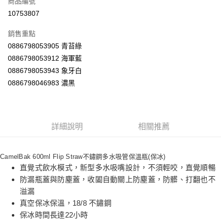
商品編號
超商取貨付款
10753807
LINE Pay
銷售重點
Apple Pay
0886798053905 青苔綠
0886798053912 海軍藍
街口支付
0886798053943 象牙白
悠遊付
0886798046983 濃黑
Google Pay
AFTEE先享後付
詳細說明
相關推薦
相關說明
【關於「AFTEE先享後付」】
ATM付款
AFTEE先享後付是「在收到商品之後才付款」的支付方式。 讓您購物簡單
CamelBak 600ml Flip Straw不鏽鋼多水吸管保溫瓶(保冰)
便利好安心！
１．簡單：不需註冊會員、不需綁卡、不需儲值。
直覺式飲水模式，新型多水吸嘴設計，不須輕咬，直覺順暢
運送方式
２．便利：只要手機號碼，簡訊認證，即可結帳。
防漏瓶蓋與防塵蓋，收闔自動關上防塵蓋，防髒、打翻也不
３．安心：先確認商品／服務後，再付款。
全家取貨付款
溢漏
每筆NT$60，滿NT$590(含以上)免運費
【「AFTEE先享後付」結帳流程】
真空保冰保溫，18/8 不鏽鋼
１．於結帳方式選擇「AFTEE先享後付」後，將跳轉至「AFTEE先享後付」
保冰時間長達22小時
付款後全家取貨
結帳頁面，進行簡訊認證並確認金額後，即可完成結帳。