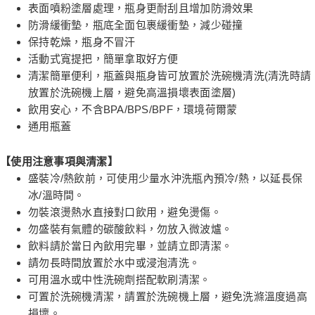
表面噴粉塗層處理，瓶身更耐刮且增加防滑效果
２．訂單成立數日內，您將收到繳費通知簡訊。
每筆NT$60，滿NT$590(含以上)免運費
３．收到繳費通知簡訊後14天內，點擊此簡訊中的連結，可透過四大超商／
防滑緩衝墊，瓶底全面包裹緩衝墊，減少碰撞
ATM／網路銀行／等多元方式進行付款，方視為交易完成。
保持乾燥，瓶身不冒汗
7-11取貨付款
※ 請注意：結帳手續完成當下不需立刻繳費，但若您需要取消訂單，請聯絡
活動式寬提把，簡單拿取好方便
每筆NT$60，滿NT$590(含以上)免運費
購買商品的店家。未經商家同意取消之訂單仍視為有效，需透過AFTEE先享
後付繳納相關費用。
清潔簡單便利，瓶蓋與瓶身皆可放置於洗碗機清洗(清洗時請
付款後7-11取貨
※ 交易是否成功請以「AFTEE先享後付 」之結帳頁面顯示為準，若有關於
放置於洗碗機上層，避免高溫損壞表面塗層)
是否繳費成功／繳費後需取消欲退款等相關疑問，請聯繫「AFTEE先享後付
每筆NT$60，滿NT$590(含以上)免運費
飲用安心，不含BPA/BPS/BPF，環境荷爾蒙
客戶支援中心」
https://netprotections.freshdesk.com/support/home
通用瓶蓋
宅配
【注意事項】
１．透過由恩沛科技股份有限公司提供之「AFTEE先享後付」服務完成之交
每筆NT$100，滿NT$590(含以上)免運費
【使用注意事項與清潔】
易，需依本服務之必要範圍內提供個人資料，並將交易相關給付款項請求債
權轉讓予恩沛科技股份有限公司。
離島宅配
盛裝冷/熱飲前，可使用少量水沖洗瓶內預冷/熱，以延長保
２．關於個人資料處理事宜，請瀏覽以下網址：
冰/溫時間。
每筆NT$150，滿NT$890(含以上)免運費
https://aftee.tw/terms/#terms3
勿裝滾燙熱水直接對口飲用，避免燙傷。
３．未成年的使用者請事先徵得法定代理人或監護人之同意方可使用
「AFTEE先享後付」，若未經同意申辦者引起之損失，本公司不負相關責
勿盛裝有氣體的碳酸飲料，勿放入微波爐。
任。
飲料請於當日內飲用完畢，並請立即清潔。
４．使用「AFTEE先享後付」時，將依據個別帳號之用戶狀況，依本公司即
請勿長時間放置於水中或浸泡清洗。
時審查核予不同之上限額度；若仍有額度不足之情形，本公司將視審查結果
請求用戶進行身份認證。
可用溫水或中性洗碗劑搭配軟刷清潔。
５．嚴禁一人註冊多個帳號或使用他人資訊註冊。若發現惡意使用之情形，
可置於洗碗機清潔，請置於洗碗機上層，避免洗滌溫度過高
恩沛科技股份有限公司將有權停止該用戶之使用額度並採取法律行動。
損壞。