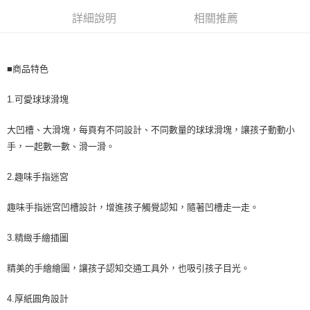
每筆NT$60，滿NT$590(含以上)免運費
購買商品的店家。未經商家同意取消之訂單仍視為有效，需透過AFTEE先享
後付繳納相關費用。
詳細說明
相關推薦
付款後7-11取貨
※ 交易是否成功請以「AFTEE先享後付 」之結帳頁面顯示為準，若有關於
是否繳費成功／繳費後需取消欲退款等相關疑問，請聯繫「AFTEE先享後付
每筆NT$60，滿NT$590(含以上)免運費
客戶支援中心」
https://netprotections.freshdesk.com/support/home
■商品特色
宅配
【注意事項】
１．透過由恩沛科技股份有限公司提供之「AFTEE先享後付」服務完成之交
每筆NT$100，滿NT$590(含以上)免運費
1.可愛球球滑塊
易，需依本服務之必要範圍內提供個人資料，並將交易相關給付款項請求債
權轉讓予恩沛科技股份有限公司。
離島宅配
２．關於個人資料處理事宜，請瀏覽以下網址：
大凹槽、大滑塊，每頁有不同設計、不同數量的球球滑塊，讓孩子動動小
每筆NT$150，滿NT$890(含以上)免運費
https://aftee.tw/terms/#terms3
手，一起數一數、滑一滑。
３．未成年的使用者請事先徵得法定代理人或監護人之同意方可使用
「AFTEE先享後付」，若未經同意申辦者引起之損失，本公司不負相關責
2.趣味手指迷宮
任。
４．使用「AFTEE先享後付」時，將依據個別帳號之用戶狀況，依本公司即
時審查核予不同之上限額度；若仍有額度不足之情形，本公司將視審查結果
趣味手指迷宮凹槽設計，增進孩子觸覺認知，隨著凹槽走一走。
請求用戶進行身份認證。
５．嚴禁一人註冊多個帳號或使用他人資訊註冊。若發現惡意使用之情形，
3.精緻手繪插圖
恩沛科技股份有限公司將有權停止該用戶之使用額度並採取法律行動。
精美的手繪繪圖，讓孩子認知交通工具外，也吸引孩子目光。
4.厚紙圓角設計