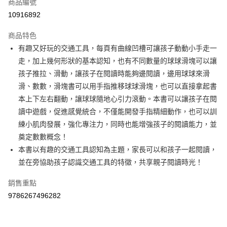
商品編號
Apple Pay
10916892
街口支付
商品特色
悠遊付
有趣又好玩的交通工具，每頁有曲線凹槽可讓孩子動動小手走一
Google Pay
走，加上幾何形狀的基本認知，也有不同數量的球球滑塊可以讓
孩子推拉、滑動，讓孩子在閱讀時能夠邊閱讀，邊用球球來滑
AFTEE先享後付
滑、數數，滑塊書可以用手指推移球球滑塊，也可以直接拿起書
相關說明
本上下左右翻動，讓球球隨地心引力滾動。本書可以讓孩子在閱
【關於「AFTEE先享後付」】
ATM付款
AFTEE先享後付是「在收到商品之後才付款」的支付方式。 讓您購物簡單
讀中遊戲，促進感覺統合，不僅能開發手指精細動作，也可以訓
便利好安心！
練小肌肉發展，強化專注力，同時也能增強孩子的閱讀能力，並
１．簡單：不需註冊會員、不需綁卡、不需儲值。
運送方式
奠定數數概念！
２．便利：只要手機號碼，簡訊認證，即可結帳。
３．安心：先確認商品／服務後，再付款。
本書以有趣的交通工具認知為主題，家長可以和孩子一起閱讀，
全家取貨付款
並在旁協助孩子認識交通工具的特徵，共享親子閱讀時光！
每筆NT$60，滿NT$590(含以上)免運費
【「AFTEE先享後付」結帳流程】
１．於結帳方式選擇「AFTEE先享後付」後，將跳轉至「AFTEE先享後付」
付款後全家取貨
銷售重點
結帳頁面，進行簡訊認證並確認金額後，即可完成結帳。
２．訂單成立數日內，您將收到繳費通知簡訊。
9786267496282
每筆NT$60，滿NT$590(含以上)免運費
３．收到繳費通知簡訊後14天內，點擊此簡訊中的連結，可透過四大超商／
ATM／網路銀行／等多元方式進行付款，方視為交易完成。
7-11取貨付款
※ 請注意：結帳手續完成當下不需立刻繳費，但若您需要取消訂單，請聯絡