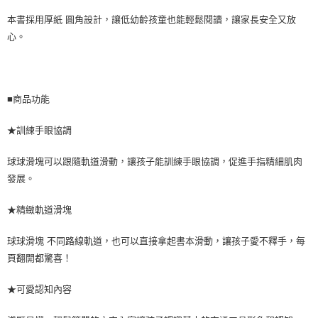
本書採用厚紙 圓角設計，讓低幼齡孩童也能輕鬆閱讀，讓家長安全又放
心。
■商品功能
★訓練手眼協調
球球滑塊可以跟隨軌道滑動，讓孩子能訓練手眼協調，促進手指精細肌肉
發展。
★精緻軌道滑塊
球球滑塊 不同路線軌道，也可以直接拿起書本滑動，讓孩子愛不釋手，每
頁翻開都驚喜！
★可愛認知內容