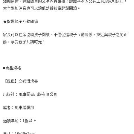
淺顯易懂、輕鬆簡單的文字內容讓孩子認識基本的交通工具形象和認知，
大字型加注音也可以讓低幼齡孩童輕鬆閱讀。
★促進親子互動關係
家長可以在旁協助孩子閱讀，不僅促進親子互動關係，拉近與親子之間距
離，享受親子共讀時光！
■商品規格
【風車】交通滑塊書
出版社：風車圖書出版有限公司
編者：風車編輯部
適讀年齡：1歲以上
尺寸：18x18x2cm