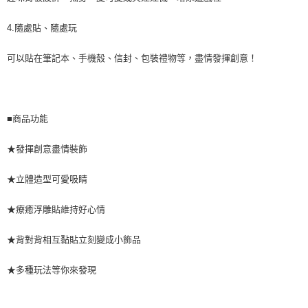
4.隨處貼、隨處玩
可以貼在筆記本、手機殼、信封、包裝禮物等，盡情發揮創意！
■商品功能
★發揮創意盡情裝飾
★立體造型可愛吸睛
★療癒浮雕貼維持好心情
★背對背相互黏貼立刻變成小飾品
★多種玩法等你來發現