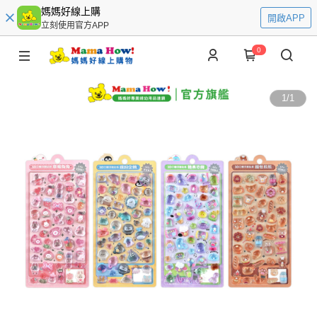
媽媽好線上購
開啟APP
立刻使用官方APP
0
1
/
1