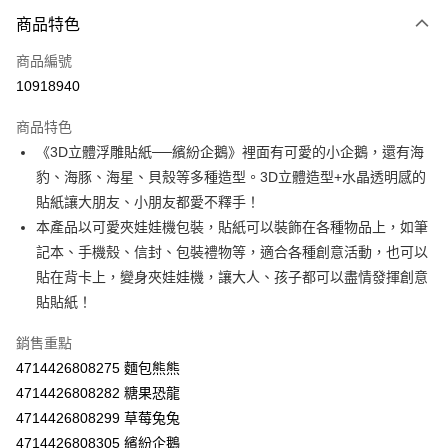
商品特色
LINE Pay
商品編號
Apple Pay
10918940
街口支付
商品特色
悠遊付
《3D立體浮雕貼紙──繽紛企鵝》裡面有可愛的小企鵝，還有海
Google Pay
豹、海豚、海星、貝殼等多種造型。3D立體造型+水晶透明感的
貼紙讓大朋友、小朋友都愛不釋手！
AFTEE先享後付
本產品以可愛夾娃娃機包裝，貼紙可以裝飾在各種物品上，如筆
相關說明
記本、手機殼、信封、包裝禮物等，適合各種創意活動，也可以
【關於「AFTEE先享後付」】
ATM付款
AFTEE先享後付是「在收到商品之後才付款」的支付方式。 讓您購物簡單
貼在背卡上，變身夾娃娃機，讓大人、孩子都可以盡情發揮創意
便利好安心！
貼貼紙！
１．簡單：不需註冊會員、不需綁卡、不需儲值。
運送方式
２．便利：只要手機號碼，簡訊認證，即可結帳。
銷售重點
３．安心：先確認商品／服務後，再付款。
全家取貨付款
4714426808275 麵包熊熊
每筆NT$60，滿NT$590(含以上)免運費
【「AFTEE先享後付」結帳流程】
4714426808282 糖果恐龍
１．於結帳方式選擇「AFTEE先享後付」後，將跳轉至「AFTEE先享後付」
付款後全家取貨
4714426808299 草莓兔兔
結帳頁面，進行簡訊認證並確認金額後，即可完成結帳。
２．訂單成立數日內，您將收到繳費通知簡訊。
4714426808305 繽紛企鵝
每筆NT$60，滿NT$590(含以上)免運費