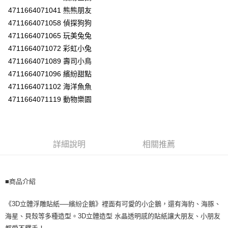
３．收到繳費通知簡訊後14天內，點擊此簡訊中的連結，可透過四大超商／
4711664071041 熊熊朋友
ATM／網路銀行／等多元方式進行付款，方視為交易完成。
7-11取貨付款
※ 請注意：結帳手續完成當下不需立刻繳費，但若您需要取消訂單，請聯絡
4711664071058 偵探狗狗
每筆NT$60，滿NT$590(含以上)免運費
購買商品的店家。未經商家同意取消之訂單仍視為有效，需透過AFTEE先享
4711664071065 玩美兔兔
後付繳納相關費用。
4711664071072 彩虹小兔
付款後7-11取貨
※ 交易是否成功請以「AFTEE先享後付 」之結帳頁面顯示為準，若有關於
是否繳費成功／繳費後需取消欲退款等相關疑問，請聯繫「AFTEE先享後付
4711664071089 壽司小鳥
每筆NT$60，滿NT$590(含以上)免運費
客戶支援中心」
https://netprotections.freshdesk.com/support/home
4711664071096 繽紛甜點
宅配
4711664071102 海洋魚魚
【注意事項】
１．透過由恩沛科技股份有限公司提供之「AFTEE先享後付」服務完成之交
每筆NT$100，滿NT$590(含以上)免運費
4711664071119 動物樂園
易，需依本服務之必要範圍內提供個人資料，並將交易相關給付款項請求債
權轉讓予恩沛科技股份有限公司。
離島宅配
２．關於個人資料處理事宜，請瀏覽以下網址：
每筆NT$150，滿NT$890(含以上)免運費
https://aftee.tw/terms/#terms3
３．未成年的使用者請事先徵得法定代理人或監護人之同意方可使用
詳細說明
相關推薦
「AFTEE先享後付」，若未經同意申辦者引起之損失，本公司不負相關責
任。
４．使用「AFTEE先享後付」時，將依據個別帳號之用戶狀況，依本公司即
時審查核予不同之上限額度；若仍有額度不足之情形，本公司將視審查結果
■商品介紹
請求用戶進行身份認證。
５．嚴禁一人註冊多個帳號或使用他人資訊註冊。若發現惡意使用之情形，
《3D立體浮雕貼紙──繽紛企鵝》裡面有可愛的小企鵝，還有海豹、海豚、
恩沛科技股份有限公司將有權停止該用戶之使用額度並採取法律行動。
海星、貝殼等多種造型。3D立體造型 水晶透明感的貼紙讓大朋友、小朋友