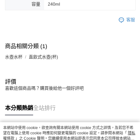
容量
240ml
客服
商品相關分類 (1)
水壺水杯
直飲式水壺(杯)
評價
喜歡這個商品嗎？購買後給他一個好評吧
本分類熱銷
全站排行
本網站中使用 cookie，欲查詢有關本網站使用 cookie 方式之詳情，及若您不希
熱門標籤
望在電腦上使用 cookie 時應如何變更電腦的 cookie 設定，請參閱本網站「
隱私
權條款
」之 Cookie 聲明。您繼續使用本網站即表示您同意本公司得按本網站使