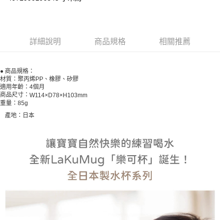
２．訂單成立數日內，您將收到繳費通知簡訊。
每筆NT$60，滿NT$590(含以上)免運費
３．收到繳費通知簡訊後14天內，點擊此簡訊中的連結，可透過四大超商／
ATM／網路銀行／等多元方式進行付款，方視為交易完成。
宅配
※ 請注意：結帳手續完成當下不需立刻繳費，但若您需要取消訂單，請聯絡
詳細說明
商品規格
相關推薦
每筆NT$100，滿NT$590(含以上)免運費
購買商品的店家。未經商家同意取消之訂單仍視為有效，需透過AFTEE先享
後付繳納相關費用。
離島宅配
※ 交易是否成功請以「AFTEE先享後付 」之結帳頁面顯示為準，若有關於
是否繳費成功／繳費後需取消欲退款等相關疑問，請聯繫「AFTEE先享後付
● 商品規格：
每筆NT$150，滿NT$890(含以上)免運費
客戶支援中心」
https://netprotections.freshdesk.com/support/home
材質：聚丙烯PP、橡膠、矽膠
適用年齡：4個月
商品尺寸：
W114×D78×H103mm
【注意事項】
重量：85g
１．透過由恩沛科技股份有限公司提供之「AFTEE先享後付」服務完成之交
易，需依本服務之必要範圍內提供個人資料，並將交易相關給付款項請求債
產地：日本
權轉讓予恩沛科技股份有限公司。
２．關於個人資料處理事宜，請瀏覽以下網址：
https://aftee.tw/terms/#terms3
３．未成年的使用者請事先徵得法定代理人或監護人之同意方可使用
「AFTEE先享後付」，若未經同意申辦者引起之損失，本公司不負相關責
任。
４．使用「AFTEE先享後付」時，將依據個別帳號之用戶狀況，依本公司即
時審查核予不同之上限額度；若仍有額度不足之情形，本公司將視審查結果
請求用戶進行身份認證。
５．嚴禁一人註冊多個帳號或使用他人資訊註冊。若發現惡意使用之情形，
恩沛科技股份有限公司將有權停止該用戶之使用額度並採取法律行動。