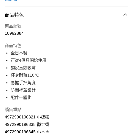
超商取貨付款
商品特色
LINE Pay
商品編號
Apple Pay
10962884
街口支付
商品特色
悠遊付
全日本製
Google Pay
可從4個月開始使用
獨家直飲吸嘴
AFTEE先享後付
杯身耐熱110°C
相關說明
易握手把角度
【關於「AFTEE先享後付」】
ATM付款
AFTEE先享後付是「在收到商品之後才付款」的支付方式。 讓您購物簡單
防漏杯蓋設計
便利好安心！
配件一體化
１．簡單：不需註冊會員、不需綁卡、不需儲值。
運送方式
２．便利：只要手機號碼，簡訊認證，即可結帳。
銷售重點
３．安心：先確認商品／服務後，再付款。
全家取貨付款
4972990196321 小棕熊
每筆NT$60，滿NT$590(含以上)免運費
【「AFTEE先享後付」結帳流程】
4972990196338 鬱金香
１．於結帳方式選擇「AFTEE先享後付」後，將跳轉至「AFTEE先享後付」
7-11取貨付款
4972990196345 小木馬
結帳頁面，進行簡訊認證並確認金額後，即可完成結帳。