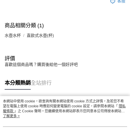
客服
商品相關分類 (1)
水壺水杯
直飲式水壺(杯)
評價
喜歡這個商品嗎？購買後給他一個好評吧
本分類熱銷
全站排行
本網站中使用 cookie，欲查詢有關本網站使用 cookie 方式之詳情，及若您不希
熱門標籤
望在電腦上使用 cookie 時應如何變更電腦的 cookie 設定，請參閱本網站「
隱私
權條款
」之 Cookie 聲明。您繼續使用本網站即表示您同意本公司得按本網站使
用條款之 Cookie 聲明使用 cookie。
了解更多 >