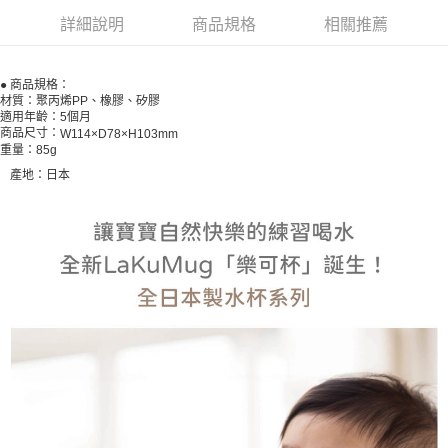
２．訂單成立數日內，您將收到繳費通知簡訊。
每筆NT$60，滿NT$590(含以上)免運費
詳細說明
商品規格
相關推薦
３．收到繳費通知簡訊後14天內，點擊此簡訊中的連結，可透過四大超商／
ATM／網路銀行／等多元方式進行付款，方視為交易完成。
宅配
※ 請注意：結帳手續完成當下不需立刻繳費，但若您需要取消訂單，請聯絡
● 商品規格：
每筆NT$100，滿NT$590(含以上)免運費
購買商品的店家。未經商家同意取消之訂單仍視為有效，需透過AFTEE先享
材質：聚丙烯PP、橡膠、矽膠
後付繳納相關費用。
適用年齡：5個月
離島宅配
※ 交易是否成功請以「AFTEE先享後付 」之結帳頁面顯示為準，若有關於
商品尺寸：
W114×D78×H103mm
是否繳費成功／繳費後需取消欲退款等相關疑問，請聯繫「AFTEE先享後付
重量：85g
每筆NT$150，滿NT$890(含以上)免運費
客戶支援中心」
https://netprotections.freshdesk.com/support/home
產地：日本
【注意事項】
１．透過由恩沛科技股份有限公司提供之「AFTEE先享後付」服務完成之交
易，需依本服務之必要範圍內提供個人資料，並將交易相關給付款項請求債
權轉讓予恩沛科技股份有限公司。
２．關於個人資料處理事宜，請瀏覽以下網址：
https://aftee.tw/terms/#terms3
３．未成年的使用者請事先徵得法定代理人或監護人之同意方可使用
「AFTEE先享後付」，若未經同意申辦者引起之損失，本公司不負相關責
任。
４．使用「AFTEE先享後付」時，將依據個別帳號之用戶狀況，依本公司即
時審查核予不同之上限額度；若仍有額度不足之情形，本公司將視審查結果
請求用戶進行身份認證。
５．嚴禁一人註冊多個帳號或使用他人資訊註冊。若發現惡意使用之情形，
恩沛科技股份有限公司將有權停止該用戶之使用額度並採取法律行動。