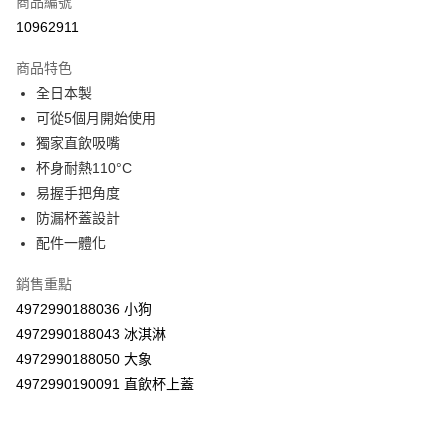
商品編號
超商取貨付款
10962911
LINE Pay
商品特色
Apple Pay
全日本製
可從5個月開始使用
街口支付
獨家直飲吸嘴
悠遊付
杯身耐熱110°C
易握手把角度
Google Pay
防漏杯蓋設計
AFTEE先享後付
配件一體化
相關說明
銷售重點
【關於「AFTEE先享後付」】
ATM付款
AFTEE先享後付是「在收到商品之後才付款」的支付方式。 讓您購物簡單
4972990188036 小狗
便利好安心！
4972990188043 冰淇淋
１．簡單：不需註冊會員、不需綁卡、不需儲值。
運送方式
２．便利：只要手機號碼，簡訊認證，即可結帳。
4972990188050 大象
３．安心：先確認商品／服務後，再付款。
全家取貨付款
4972990190091 直飲杯上蓋
每筆NT$60，滿NT$590(含以上)免運費
【「AFTEE先享後付」結帳流程】
１．於結帳方式選擇「AFTEE先享後付」後，將跳轉至「AFTEE先享後付」
7-11取貨付款
結帳頁面，進行簡訊認證並確認金額後，即可完成結帳。