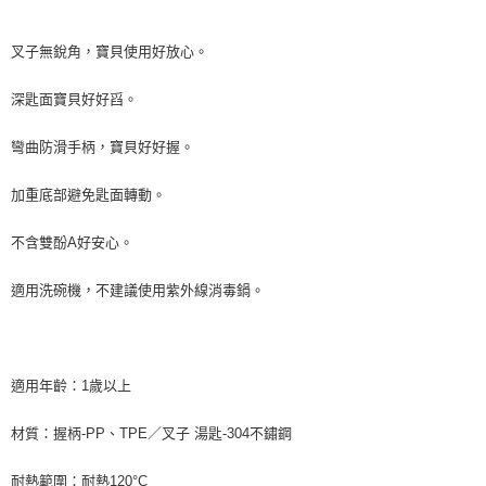
２．訂單成立數日內，您將收到繳費通知簡訊。
每筆NT$60，滿NT$590(含以上)免運費
３．收到繳費通知簡訊後14天內，點擊此簡訊中的連結，可透過四大超商／
叉子無銳角，寶貝使用好放心。
ATM／網路銀行／等多元方式進行付款，方視為交易完成。
7-11取貨付款
※ 請注意：結帳手續完成當下不需立刻繳費，但若您需要取消訂單，請聯絡
每筆NT$60，滿NT$590(含以上)免運費
購買商品的店家。未經商家同意取消之訂單仍視為有效，需透過AFTEE先享
深匙面寶貝好好舀。
後付繳納相關費用。
付款後7-11取貨
※ 交易是否成功請以「AFTEE先享後付 」之結帳頁面顯示為準，若有關於
彎曲防滑手柄，寶貝好好握。
是否繳費成功／繳費後需取消欲退款等相關疑問，請聯繫「AFTEE先享後付
每筆NT$60，滿NT$590(含以上)免運費
客戶支援中心」
https://netprotections.freshdesk.com/support/home
加重底部避免匙面轉動。
宅配
【注意事項】
１．透過由恩沛科技股份有限公司提供之「AFTEE先享後付」服務完成之交
每筆NT$100，滿NT$590(含以上)免運費
不含雙酚A好安心。
易，需依本服務之必要範圍內提供個人資料，並將交易相關給付款項請求債
權轉讓予恩沛科技股份有限公司。
離島宅配
適用洗碗機，不建議使用紫外線消毒鍋。
２．關於個人資料處理事宜，請瀏覽以下網址：
每筆NT$150，滿NT$890(含以上)免運費
https://aftee.tw/terms/#terms3
３．未成年的使用者請事先徵得法定代理人或監護人之同意方可使用
「AFTEE先享後付」，若未經同意申辦者引起之損失，本公司不負相關責
任。
適用年齡：1歲以上
４．使用「AFTEE先享後付」時，將依據個別帳號之用戶狀況，依本公司即
時審查核予不同之上限額度；若仍有額度不足之情形，本公司將視審查結果
請求用戶進行身份認證。
材質：握柄-PP、TPE／叉子 湯匙-304不鏽鋼
５．嚴禁一人註冊多個帳號或使用他人資訊註冊。若發現惡意使用之情形，
恩沛科技股份有限公司將有權停止該用戶之使用額度並採取法律行動。
耐熱範圍：耐熱120°C