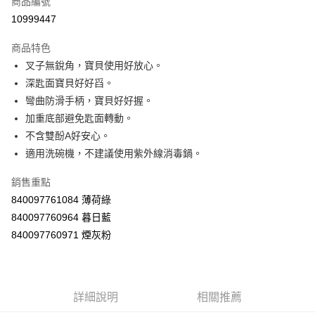
商品編號
超商取貨付款
10999447
LINE Pay
商品特色
Apple Pay
叉子無銳角，寶貝使用好放心。
深匙面寶貝好好舀。
街口支付
彎曲防滑手柄，寶貝好好握。
悠遊付
加重底部避免匙面轉動。
不含雙酚A好安心。
Google Pay
適用洗碗機，不建議使用紫外線消毒鍋。
AFTEE先享後付
銷售重點
相關說明
840097761084 薄荷綠
【關於「AFTEE先享後付」】
ATM付款
AFTEE先享後付是「在收到商品之後才付款」的支付方式。 讓您購物簡單
840097760964 暮日藍
便利好安心！
840097760971 煙灰粉
１．簡單：不需註冊會員、不需綁卡、不需儲值。
運送方式
２．便利：只要手機號碼，簡訊認證，即可結帳。
３．安心：先確認商品／服務後，再付款。
全家取貨付款
每筆NT$60，滿NT$590(含以上)免運費
【「AFTEE先享後付」結帳流程】
詳細說明
相關推薦
１．於結帳方式選擇「AFTEE先享後付」後，將跳轉至「AFTEE先享後付」
付款後全家取貨
結帳頁面，進行簡訊認證並確認金額後，即可完成結帳。