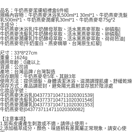
每筆NT$100，滿NT$590(含以上)免運費
購買商品的店家。未經商家同意取消之訂單仍視為有效，需透過AFTEE先享
後付繳納相關費用。
品名：牛奶燕麥潔膚組禮盒6件組
離島宅配
※ 交易是否成功請以「AFTEE先享後付 」之結帳頁面顯示為準，若有關於
規格內容物：牛奶燕麥沐浴乳500ml*1 30ml*1、牛奶燕麥洗髮
是否繳費成功／繳費後需取消欲退款等相關疑問，請聯繫「AFTEE先享後付
乳500ml*1、牛奶燕麥潤膚乳30ml*1、牛奶燕麥皂75g*2
每筆NT$150，滿NT$890(含以上)免運費
客戶支援中心」
https://netprotections.freshdesk.com/support/home
主成分：
牛奶燕麥沐浴乳[牛奶酵母萃取、活水黑燕麥萃取、卵磷脂]
【注意事項】
牛奶燕麥洗髮乳[牛奶酵母萃取、活水黑燕麥萃取、卵磷脂]
牛奶燕麥潤膚乳[牛奶酵母萃取、活水黑燕麥萃取、荷荷芭油]
１．透過由恩沛科技股份有限公司提供之「AFTEE先享後付」服務完成之交
牛奶燕麥皂[牛奶蛋白、燕麥精華、台灣原生紅藜]
易，需依本服務之必要範圍內提供個人資料，並將交易相關給付款項請求債
權轉讓予恩沛科技股份有限公司。
尺寸：33*8*27cm
２．關於個人資料處理事宜，請瀏覽以下網址：
重量：1624g
https://aftee.tw/terms/#terms3
適用年齡：0歲以上
３．未成年的使用者請事先徵得法定代理人或監護人之同意方可使用
貨源：公司貨
「AFTEE先享後付」，若未經同意申辦者引起之損失，本公司不負相關責
產地：台灣品牌 / 台灣製造
任。
保存期限：牛奶燕麥皂5年、其餘3年
使用方法：提供頭髮、身體清潔沐浴、滋潤調理肌膚、舒緩乾燥
４．使用「AFTEE先享後付」時，將依據個別帳號之用戶狀況，依本公司即
保存方式：產品請密封，避免陽光直射並存放於陰涼處
時審查核予不同之上限額度；若仍有額度不足之情形，本公司將視審查結果
化妝品字號：
請求用戶進行身份認證。
牛奶燕麥沐浴乳[0437737104711020301539]
５．嚴禁一人註冊多個帳號或使用他人資訊註冊。若發現惡意使用之情形，
牛奶燕麥洗髮乳[0437737104711020301546]
恩沛科技股份有限公司將有權停止該用戶之使用額度並採取法律行動。
牛奶燕麥潤膚乳[0437737104711020301553]
牛奶燕麥皂[0437737114711020300082]
【注意事項】
1.如有皮膚產生刺激或不適，請停止使用。
2.添加植萃成分，顏色、味道稍有差異屬正常現象，請安心使