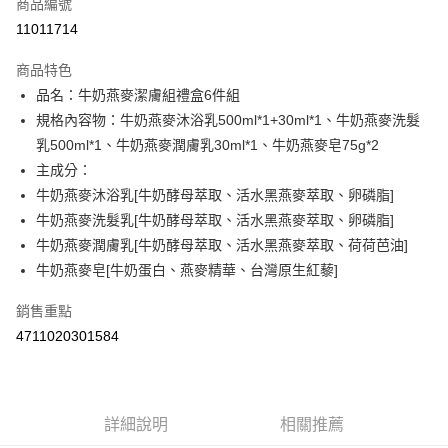
商品編號
Apple Pay
11011714
街口支付
商品特色
悠遊付
品名：牛奶燕麥潔膚組禮盒6件組
Google Pay
規格內容物：牛奶燕麥沐浴乳500ml*1+30ml*1、牛奶燕麥洗髮
乳500ml*1、牛奶燕麥潤膚乳30ml*1、牛奶燕麥皂75g*2
AFTEE先享後付
主成分：
相關說明
牛奶燕麥沐浴乳[牛奶酵母萃取、活水黑燕麥萃取、卵磷脂]
【關於「AFTEE先享後付」】
ATM付款
AFTEE先享後付是「在收到商品之後才付款」的支付方式。 讓您購物簡單
牛奶燕麥洗髮乳[牛奶酵母萃取、活水黑燕麥萃取、卵磷脂]
便利好安心！
牛奶燕麥潤膚乳[牛奶酵母萃取、活水黑燕麥萃取、荷荷芭油]
１．簡單：不需註冊會員、不需綁卡、不需儲值。
運送方式
牛奶燕麥皂[牛奶蛋白、燕麥精華、台灣原生紅藜]
２．便利：只要手機號碼，簡訊認證，即可結帳。
３．安心：先確認商品／服務後，再付款。
全家取貨付款
銷售重點
每筆NT$60，滿NT$590(含以上)免運費
【「AFTEE先享後付」結帳流程】
4711020301584
１．於結帳方式選擇「AFTEE先享後付」後，將跳轉至「AFTEE先享後付」
7-11取貨付款
結帳頁面，進行簡訊認證並確認金額後，即可完成結帳。
２．訂單成立數日內，您將收到繳費通知簡訊。
每筆NT$60，滿NT$590(含以上)免運費
３．收到繳費通知簡訊後14天內，點擊此簡訊中的連結，可透過四大超商／
ATM／網路銀行／等多元方式進行付款，方視為交易完成。
詳細說明
相關推薦
宅配
※ 請注意：結帳手續完成當下不需立刻繳費，但若您需要取消訂單，請聯絡