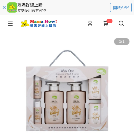
媽媽好線上購
開啟APP
立刻使用官方APP
0
1
/
1