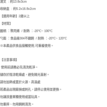
湯叉 : 約13.8x3cm
後付繳納相關費用。
付款後7-11取貨
※ 交易是否成功請以「AFTEE先享後付 」之結帳頁面顯示為準，若有關於
收納盒 : 約5.2x16.8x2cm
是否繳費成功／繳費後需取消欲退款等相關疑問，請聯繫「AFTEE先享後付
每筆NT$60，滿NT$590(含以上)免運費
客戶支援中心」
https://netprotections.freshdesk.com/support/home
【適用年齡】2歲以上
宅配
【材質】
【注意事項】
１．透過由恩沛科技股份有限公司提供之「AFTEE先享後付」服務完成之交
每筆NT$100，滿NT$590(含以上)免運費
握柄 ：聚丙烯 / 耐熱 ：-20°C~ 100°C
易，需依本服務之必要範圍內提供個人資料，並將交易相關給付款項請求債
權轉讓予恩沛科技股份有限公司。
離島宅配
勺面 ：食品級304不鏽鋼 / 耐熱 ：-20°C~ 120°C
２．關於個人資料處理事宜，請瀏覽以下網址：
每筆NT$150，滿NT$890(含以上)免運費
https://aftee.tw/terms/#terms3
※本產品供食品接觸使用,可重複使用。
３．未成年的使用者請事先徵得法定代理人或監護人之同意方可使用
「AFTEE先享後付」，若未經同意申辦者引起之損失，本公司不負相關責
任。
【注意事項】
４．使用「AFTEE先享後付」時，將依據個別帳號之用戶狀況，依本公司即
時審查核予不同之上限額度；若仍有額度不足之情形，本公司將視審查結果
使用前請務必先清洗乾淨。
請求用戶進行身份認證。
儲存於陰涼乾燥處，避免陽光直射。
５．嚴禁一人註冊多個帳號或使用他人資訊註冊。若發現惡意使用之情形，
恩沛科技股份有限公司將有權停止該用戶之使用額度並採取法律行動。
請勿加熱或置於火源、高溫處
若產品出現磨損或刺孔，請停止使用並更換。
勿讓孩童單獨使用或當玩具。
勿重摔、勿用鋼刷清洗。