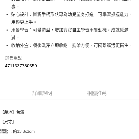
毒。
街口支付
貼心設計：圓潤手柄形狀專為幼兒量身打造，可學習抓握能力，
悠遊付
用餐更上手。
用餐學習：可愛造型，增加寶寶自主學習用餐動機，成就感滿
Google Pay
滿。
AFTEE先享後付
收納外盒：餐後洗淨立即收納，攜帶方便，可隔離髒污更衛生。
相關說明
銷售重點
【關於「AFTEE先享後付」】
ATM付款
AFTEE先享後付是「在收到商品之後才付款」的支付方式。 讓您購物簡單
4711637780659
便利好安心！
１．簡單：不需註冊會員、不需綁卡、不需儲值。
運送方式
２．便利：只要手機號碼，簡訊認證，即可結帳。
３．安心：先確認商品／服務後，再付款。
全家取貨付款
詳細說明
相關推薦
每筆NT$60，滿NT$590(含以上)免運費
【「AFTEE先享後付」結帳流程】
１．於結帳方式選擇「AFTEE先享後付」後，將跳轉至「AFTEE先享後付」
付款後全家取貨
結帳頁面，進行簡訊認證並確認金額後，即可完成結帳。
【產地】台灣
２．訂單成立數日內，您將收到繳費通知簡訊。
每筆NT$60，滿NT$590(含以上)免運費
３．收到繳費通知簡訊後14天內，點擊此簡訊中的連結，可透過四大超商／
【尺寸】
ATM／網路銀行／等多元方式進行付款，方視為交易完成。
7-11取貨付款
※ 請注意：結帳手續完成當下不需立刻繳費，但若您需要取消訂單，請聯絡
湯匙 : 約13.8x3cm
每筆NT$60，滿NT$590(含以上)免運費
購買商品的店家。未經商家同意取消之訂單仍視為有效，需透過AFTEE先享