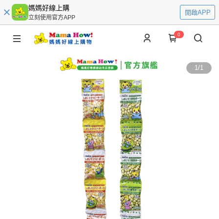
媽媽好線上購
開啟APP
立刻使用官方APP
0
1
/
1