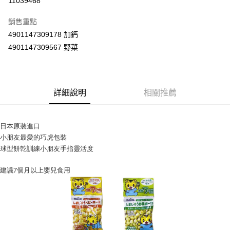
11039468
LINE Pay
銷售重點
Apple Pay
4901147309178 加鈣
4901147309567 野菜
街口支付
悠遊付
Google Pay
詳細說明
相關推薦
AFTEE先享後付
相關說明
日本原裝進口
【關於「AFTEE先享後付」】
小朋友最愛的巧虎包裝
ATM付款
AFTEE先享後付是「在收到商品之後才付款」的支付方式。 讓您購物簡單
球型餅乾訓練小朋友手指靈活度
便利好安心！
１．簡單：不需註冊會員、不需綁卡、不需儲值。
運送方式
建議7個月以上嬰兒食用
２．便利：只要手機號碼，簡訊認證，即可結帳。
３．安心：先確認商品／服務後，再付款。
全家取貨付款
每筆NT$60，滿NT$590(含以上)免運費
【「AFTEE先享後付」結帳流程】
１．於結帳方式選擇「AFTEE先享後付」後，將跳轉至「AFTEE先享後付」
付款後全家取貨
結帳頁面，進行簡訊認證並確認金額後，即可完成結帳。
２．訂單成立數日內，您將收到繳費通知簡訊。
每筆NT$60，滿NT$590(含以上)免運費