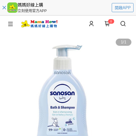
媽媽好線上購
開啟APP
立刻使用官方APP
0
1
/
1