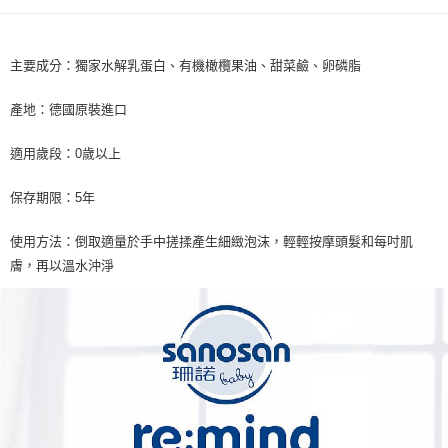
7-11取貨付款
※ 請注意：結帳手續完成當下不需立刻繳費，但若您需要取消訂單，請聯絡
每筆NT$60，滿NT$590(含以上)免運費
購買商品的店家。未經商家同意取消之訂單仍視為有效，需透過AFTEE先享
後付繳納相關費用。
主要成分：獨家水解乳蛋白、有機橄欖果油、甜菜鹼、卵磷脂
付款後7-11取貨
※ 交易是否成功請以「AFTEE先享後付 」之結帳頁面顯示為準，若有關於
是否繳費成功／繳費後需取消欲退款等相關疑問，請聯繫「AFTEE先享後付
每筆NT$60，滿NT$590(含以上)免運費
客戶支援中心」
https://netprotections.freshdesk.com/support/home
產地：德國原裝進口
宅配
【注意事項】
適用歲段：0歲以上
１．透過由恩沛科技股份有限公司提供之「AFTEE先享後付」服務完成之交
每筆NT$100，滿NT$590(含以上)免運費
易，需依本服務之必要範圍內提供個人資料，並將交易相關給付款項請求債
權轉讓予恩沛科技股份有限公司。
離島宅配
保存期限：5年
２．關於個人資料處理事宜，請瀏覽以下網址：
每筆NT$150，滿NT$890(含以上)免運費
https://aftee.tw/terms/#terms3
使用方法：倒取適量於手中搓揉產生細緻泡沫，輕輕按摩頭髮和每吋肌
３．未成年的使用者請事先徵得法定代理人或監護人之同意方可使用
「AFTEE先享後付」，若未經同意申辦者引起之損失，本公司不負相關責
膚，再以溫水沖淨
任。
４．使用「AFTEE先享後付」時，將依據個別帳號之用戶狀況，依本公司即
時審查核予不同之上限額度；若仍有額度不足之情形，本公司將視審查結果
請求用戶進行身份認證。
５．嚴禁一人註冊多個帳號或使用他人資訊註冊。若發現惡意使用之情形，
恩沛科技股份有限公司將有權停止該用戶之使用額度並採取法律行動。