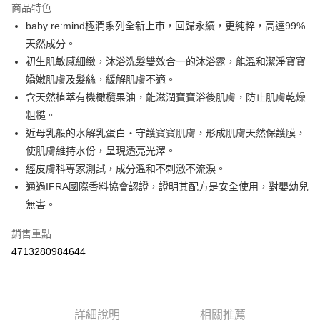
商品特色
Apple Pay
baby re:mind極潤系列全新上市，回歸永續，更純粹，高達99%
天然成分。
街口支付
初生肌敏感細緻，沐浴洗髮雙效合一的沐浴露，能溫和潔淨寶寶
悠遊付
嬌嫩肌膚及髮絲，緩解肌膚不適。
含天然植萃有機橄欖果油，能滋潤寶寶浴後肌膚，防止肌膚乾燥
Google Pay
粗糙。
AFTEE先享後付
近母乳般的水解乳蛋白・守護寶寶肌膚，形成肌膚天然保護膜，
相關說明
使肌膚維持水份，呈現透亮光澤。
【關於「AFTEE先享後付」】
經皮膚科專家測試，成分溫和不刺激不流淚。
ATM付款
AFTEE先享後付是「在收到商品之後才付款」的支付方式。 讓您購物簡單
通過IFRA國際香料協會認證，證明其配方是安全使用，對嬰幼兒
便利好安心！
１．簡單：不需註冊會員、不需綁卡、不需儲值。
無害。
運送方式
２．便利：只要手機號碼，簡訊認證，即可結帳。
３．安心：先確認商品／服務後，再付款。
全家取貨付款
銷售重點
每筆NT$60，滿NT$590(含以上)免運費
4713280984644
【「AFTEE先享後付」結帳流程】
１．於結帳方式選擇「AFTEE先享後付」後，將跳轉至「AFTEE先享後付」
付款後全家取貨
結帳頁面，進行簡訊認證並確認金額後，即可完成結帳。
２．訂單成立數日內，您將收到繳費通知簡訊。
每筆NT$60，滿NT$590(含以上)免運費
３．收到繳費通知簡訊後14天內，點擊此簡訊中的連結，可透過四大超商／
詳細說明
相關推薦
ATM／網路銀行／等多元方式進行付款，方視為交易完成。