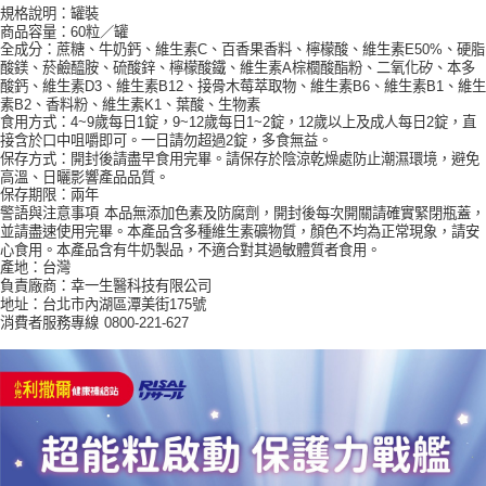
每筆NT$60，滿NT$590(含以上)免運費
購買商品的店家。未經商家同意取消之訂單仍視為有效，需透過AFTEE先享
規格說明：罐裝
後付繳納相關費用。
商品容量：60粒／罐
付款後7-11取貨
※ 交易是否成功請以「AFTEE先享後付 」之結帳頁面顯示為準，若有關於
全成分：蔗糖、牛奶鈣、維生素C、百香果香料、檸檬酸、維生素E50%、硬脂
是否繳費成功／繳費後需取消欲退款等相關疑問，請聯繫「AFTEE先享後付
酸鎂、菸鹼醯胺、硫酸鋅、檸檬酸鐵、維生素A棕櫚酸酯粉、二氧化矽、本多
每筆NT$60，滿NT$590(含以上)免運費
客戶支援中心」
https://netprotections.freshdesk.com/support/home
酸鈣、維生素D3、維生素B12、接骨木莓萃取物、維生素B6、維生素B1、維生
素B2、香料粉、維生素K1、葉酸、生物素
宅配
【注意事項】
食用方式：4~9歲每日1錠，9~12歲每日1~2錠，12歲以上及成人每日2錠，直
接含於口中咀嚼即可。一日請勿超過2錠，多食無益。
１．透過由恩沛科技股份有限公司提供之「AFTEE先享後付」服務完成之交
每筆NT$100，滿NT$590(含以上)免運費
保存方式：開封後請盡早食用完畢。請保存於陰涼乾燥處防止潮濕環境，避免
易，需依本服務之必要範圍內提供個人資料，並將交易相關給付款項請求債
高溫、日曬影響產品品質。
權轉讓予恩沛科技股份有限公司。
離島宅配
保存期限：兩年
２．關於個人資料處理事宜，請瀏覽以下網址：
每筆NT$150，滿NT$890(含以上)免運費
警語與注意事項
本品無添加色素及防腐劑，開封後每次開關請確實緊閉瓶蓋，
https://aftee.tw/terms/#terms3
並請盡速使用完畢。本產品含多種維生素礦物質，顏色不均為正常現象，請安
３．未成年的使用者請事先徵得法定代理人或監護人之同意方可使用
心食用。本產品含有牛奶製品，不適合對其過敏體質者食用。
「AFTEE先享後付」，若未經同意申辦者引起之損失，本公司不負相關責
產地：台灣
任。
負責廠商：幸一生醫科技有限公司
４．使用「AFTEE先享後付」時，將依據個別帳號之用戶狀況，依本公司即
地址：台北市內湖區潭美街175號
時審查核予不同之上限額度；若仍有額度不足之情形，本公司將視審查結果
消費者服務專線
0800-221-627
請求用戶進行身份認證。
５．嚴禁一人註冊多個帳號或使用他人資訊註冊。若發現惡意使用之情形，
恩沛科技股份有限公司將有權停止該用戶之使用額度並採取法律行動。