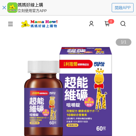
媽媽好線上購
開啟APP
立刻使用官方APP
0
1
/
1