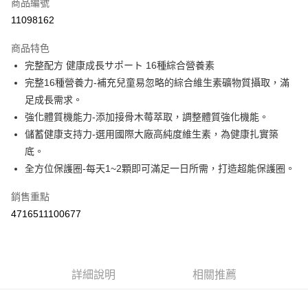
商品編號
Apple Pay
11098162
街口支付
商品特色
悠遊付
完整配方 健康成長サポート 16種綜合營養素
Google Pay
完整16種營養力-補充兒童易忽略的綜合維生素礦物質攝取，滿
足成長需求。
AFTEE先享後付
強化體質機能力-添加接骨木莓萃取，調整體質強化機能。
相關說明
儲蓄健康支持力-選用國際大廠高純度維生素，為健康扎實築
【關於「AFTEE先享後付」】
ATM付款
AFTEE先享後付是「在收到商品之後才付款」的支付方式。 讓您購物簡單
底。
便利好安心！
全方位保護圈-每天1~2顆即可滿足一日所需，打造超能保護圈。
１．簡單：不需註冊會員、不需綁卡、不需儲值。
運送方式
２．便利：只要手機號碼，簡訊認證，即可結帳。
銷售重點
３．安心：先確認商品／服務後，再付款。
全家取貨付款
4716511100677
每筆NT$60，滿NT$590(含以上)免運費
【「AFTEE先享後付」結帳流程】
１．於結帳方式選擇「AFTEE先享後付」後，將跳轉至「AFTEE先享後付」
付款後全家取貨
結帳頁面，進行簡訊認證並確認金額後，即可完成結帳。
２．訂單成立數日內，您將收到繳費通知簡訊。
每筆NT$60，滿NT$590(含以上)免運費
３．收到繳費通知簡訊後14天內，點擊此簡訊中的連結，可透過四大超商／
詳細說明
相關推薦
ATM／網路銀行／等多元方式進行付款，方視為交易完成。
7-11取貨付款
※ 請注意：結帳手續完成當下不需立刻繳費，但若您需要取消訂單，請聯絡