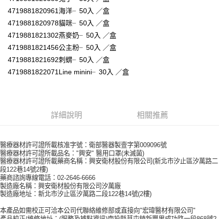
２．訂單成立數日內，您將收到繳費通知簡訊。
每筆NT$60，滿NT$590(含以上)免運費
３．收到繳費通知簡訊後14天內，點擊此簡訊中的連結，可透過四大超商／
4719881820961海洋╴50入 ／盒
ATM／網路銀行／等多元方式進行付款，方視為交易完成。
7-11取貨付款
4719881820978貓咪╴50入 ／盒
※ 請注意：結帳手續完成當下不需立刻繳費，但若您需要取消訂單，請聯絡
4719881821302燕麥奶╴50入 ／盒
每筆NT$60，滿NT$590(含以上)免運費
購買商品的店家。未經商家同意取消之訂單仍視為有效，需透過AFTEE先享
後付繳納相關費用。
4719881821456公主粉╴50入 ／盒
付款後7-11取貨
※ 交易是否成功請以「AFTEE先享後付 」之結帳頁面顯示為準，若有關於
4719881821692刺蝟╴50入 ／盒
是否繳費成功／繳費後需取消欲退款等相關疑問，請聯繫「AFTEE先享後付
每筆NT$60，滿NT$590(含以上)免運費
客戶支援中心」
https://netprotections.freshdesk.com/support/home
4719881822071Line minini╴30入 ／盒
宅配
【注意事項】
１．透過由恩沛科技股份有限公司提供之「AFTEE先享後付」服務完成之交
每筆NT$100，滿NT$590(含以上)免運費
易，需依本服務之必要範圍內提供個人資料，並將交易相關給付款項請求債
詳細說明
相關推薦
權轉讓予恩沛科技股份有限公司。
離島宅配
２．關於個人資料處理事宜，請瀏覽以下網址：
每筆NT$150，滿NT$890(含以上)免運費
https://aftee.tw/terms/#terms3
３．未成年的使用者請事先徵得法定代理人或監護人之同意方可使用
醫療器材許可證所載核准字號：衛部醫器製壹字第009096號
「AFTEE先享後付」，若未經同意申辦者引起之損失，本公司不負相關責
醫療器材許可證所載品名："興安" 醫用口罩(未滅菌)
任。
醫療器材許可證所載藥商名稱：興安衛材股份有限公司(新北市汐止區汐萬路二
４．使用「AFTEE先享後付」時，將依據個別帳號之用戶狀況，依本公司即
段122巷14號2樓)
時審查核予不同之上限額度；若仍有額度不足之情形，本公司將視審查結果
藥商諮詢專線電話：02-2646-6666
請求用戶進行身份認證。
製造廠名稱：興安衛材股份有限公司汐萬廠
製造廠地址：新北市汐止區汐萬路二段122巷14號(2樓)
５．嚴禁一人註冊多個帳號或使用他人資訊註冊。若發現惡意使用之情形，
恩沛科技股份有限公司將有權停止該用戶之使用額度並採取法律行動。
本產品如需校正可洽本公司代聯絡維修部或直接向"宏瑋醫材有限公司"
產品校正/維修地址：(服務及據點資訊)南投縣草屯鎮新豐里成功路一段868號2