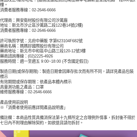
樓。
消費者服務專線：02-2646-6666
代理商：興安衛材股份有限公司汐萬廠
地址：新北市汐止區汐萬路二段122巷14號(2樓)
消費者服務專線：02-2646-6666
許可執照字號：北府中藥販 字第623104F682號
藥商名稱：媽媽好國際股份有限公司
藥商地址：新北市中和區中山路三段120-12號3樓
藥商諮詢專線：(02)2225-4926
服務時間：週一至週五 9:00~18:00 (不含國定假日)
製造日期(或保存期限)：製造日期會因庫存批次而有所不同，請詳見產品包裝
標示
有效期間或保存期限：依產品本體內標示
具量測功能之產品：口罩
維修服務專線：02-2646-6666
產品使用前說明
※「消費者使用前應詳閱產品說明書」
備註欄：本商品性質具備消保法第十九條所定之合理例外情事，拆封後不得於
七日內不附理由解除契約，如欲退貨請勿拆封。