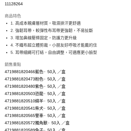
超商取貨付款
11128264
LINE Pay
商品特色
Apple Pay
1. 高成本親膚層材質，吸濕排汗更舒適
2. 強韌耳帶，較彈性布耳帶更強韌，不易扯斷
街口支付
3. 增加鼻線壓條固定，防護力更升級
悠遊付
4. 不織布超立體剪裁，小朋友好呼吸才能戴的住
5. 耳帶細繩可打結，自由調整，可適應更小臉型
Google Pay
銷售重點
AFTEE先享後付
4719881820466藍色╴50入 ／盒
相關說明
4719881820473粉色╴50入 ／盒
【關於「AFTEE先享後付」】
ATM付款
AFTEE先享後付是「在收到商品之後才付款」的支付方式。 讓您購物簡單
4719881820480紫色╴50入 ／盒
便利好安心！
4719881820503恐龍╴50入 ／盒
１．簡單：不需註冊會員、不需綁卡、不需儲值。
運送方式
２．便利：只要手機號碼，簡訊認證，即可結帳。
4719881820510綿羊╴50入 ／盒
３．安心：先確認商品／服務後，再付款。
全家取貨付款
4719881820541柴犬╴50入 ／盒
每筆NT$60，滿NT$590(含以上)免運費
4719881820565警車╴50入 ／盒
【「AFTEE先享後付」結帳流程】
１．於結帳方式選擇「AFTEE先享後付」後，將跳轉至「AFTEE先享後付」
4719881820572獨角獸╴50入 ／盒
付款後全家取貨
結帳頁面，進行簡訊認證並確認金額後，即可完成結帳。
4719881820589兔子╴50入 ／盒