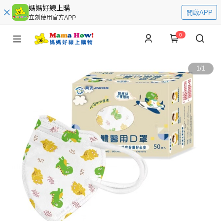
媽媽好線上購
開啟APP
立刻使用官方APP
0
1
/
1