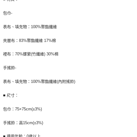
※ 請注意：結帳手續完成當下不需立刻繳費，但若您需要取消訂單，請聯絡
購買商品的店家。未經商家同意取消之訂單仍視為有效，需透過AFTEE先享
包巾-
後付繳納相關費用。
※ 交易是否成功請以「AFTEE先享後付 」之結帳頁面顯示為準，若有關於
是否繳費成功／繳費後需取消欲退款等相關疑問，請聯繫「AFTEE先享後付
表布、填充物：100%聚酯纖維
客戶支援中心」
https://netprotections.freshdesk.com/support/home
夾層布：83%聚酯纖維 17%棉
【注意事項】
１．透過由恩沛科技股份有限公司提供之「AFTEE先享後付」服務完成之交
易，需依本服務之必要範圍內提供個人資料，並將交易相關給付款項請求債
裡布：70%嫘縈(竹纖維) 30%棉
權轉讓予恩沛科技股份有限公司。
２．關於個人資料處理事宜，請瀏覽以下網址：
手搖鈴-
https://aftee.tw/terms/#terms3
３．未成年的使用者請事先徵得法定代理人或監護人之同意方可使用
「AFTEE先享後付」，若未經同意申辦者引起之損失，本公司不負相關責
表布、填充物：100%聚酯纖維(內附搖鈴)
任。
４．使用「AFTEE先享後付」時，將依據個別帳號之用戶狀況，依本公司即
■ 尺寸：
時審查核予不同之上限額度；若仍有額度不足之情形，本公司將視審查結果
請求用戶進行身份認證。
５．嚴禁一人註冊多個帳號或使用他人資訊註冊。若發現惡意使用之情形，
包巾：75×75cm(±3%)
恩沛科技股份有限公司將有權停止該用戶之使用額度並採取法律行動。
手搖鈴：高15cm(±3%)
■ 適用年齡：0歲以上