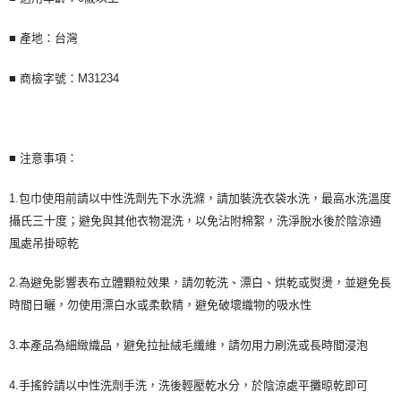
■ 產地：台灣
■ 商檢字號：M31234
■ 注意事項：
1.包巾使用前請以中性洗劑先下水洗滌，請加裝洗衣袋水洗，最高水洗溫度
攝氏三十度；避免與其他衣物混洗，以免沾附棉絮，洗淨脫水後於陰涼通
風處吊掛晾乾
2.為避免影響表布立體顆粒效果，請勿乾洗、漂白、烘乾或熨燙，並避免長
時間日曬，勿使用漂白水或柔軟精，避免破壞織物的吸水性
3.本產品為細緻織品，避免拉扯絨毛纖維，請勿用力刷洗或長時間浸泡
4.手搖鈴請以中性洗劑手洗，洗後輕壓乾水分，於陰涼處平攤晾乾即可