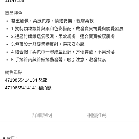
11147158
Apple Pay
商品特色
街口支付
雙重觸覺‧柔感包覆‧情緒安撫‧親膚柔軟
1.獨特顆粒設計與柔和色彩搭配，啟發寶貝視覺與觸覺發展
悠遊付
2.裡層竹纖維透氣吸濕、柔軟親膚，適合寶寶敏感肌膚
Google Pay
3.包覆設計舒緩驚嚇反射，帶來安心感
4.結合帽子與包巾一體成型設計，方便穿戴，不易滑落
AFTEE先享後付
5.手搖鈴內藏鈴鐺搖動發聲，吸引注意、激發探索
相關說明
【關於「AFTEE先享後付」】
銷售重點
ATM付款
AFTEE先享後付是「在收到商品之後才付款」的支付方式。 讓您購物簡單
便利好安心！
4719855414134 恐龍
１．簡單：不需註冊會員、不需綁卡、不需儲值。
4719855414141 獨角獸
運送方式
２．便利：只要手機號碼，簡訊認證，即可結帳。
３．安心：先確認商品／服務後，再付款。
宅配
每筆NT$100，滿NT$590(含以上)免運費
【「AFTEE先享後付」結帳流程】
１．於結帳方式選擇「AFTEE先享後付」後，將跳轉至「AFTEE先享後付」
詳細說明
相關推薦
離島宅配
結帳頁面，進行簡訊認證並確認金額後，即可完成結帳。
２．訂單成立數日內，您將收到繳費通知簡訊。
每筆NT$150，滿NT$890(含以上)免運費
３．收到繳費通知簡訊後14天內，點擊此簡訊中的連結，可透過四大超商／
ATM／網路銀行／等多元方式進行付款，方視為交易完成。
■ 材質：