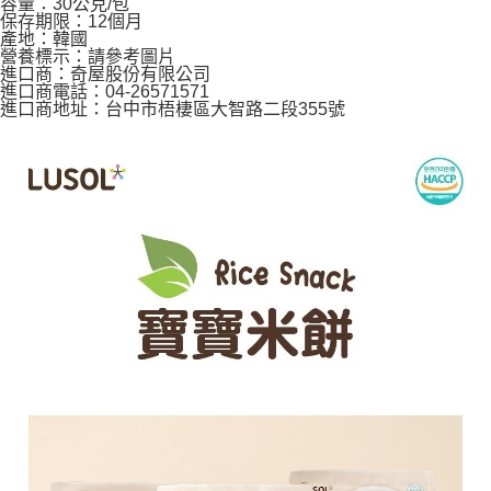
容量：30公克/包
３．收到繳費通知簡訊後14天內，點擊此簡訊中的連結，可透過四大超商／
保存期限：12個月
ATM／網路銀行／等多元方式進行付款，方視為交易完成。
7-11取貨付款
產地：韓國
※ 請注意：結帳手續完成當下不需立刻繳費，但若您需要取消訂單，請聯絡
營養標示：請參考圖片
每筆NT$60，滿NT$590(含以上)免運費
購買商品的店家。未經商家同意取消之訂單仍視為有效，需透過AFTEE先享
進口商：奇屋股份有限公司
後付繳納相關費用。
進口商電話：04-26571571
付款後7-11取貨
※ 交易是否成功請以「AFTEE先享後付 」之結帳頁面顯示為準，若有關於
進口商地址：台中市梧棲區大智路二段355號
是否繳費成功／繳費後需取消欲退款等相關疑問，請聯繫「AFTEE先享後付
每筆NT$60，滿NT$590(含以上)免運費
客戶支援中心」
https://netprotections.freshdesk.com/support/home
宅配
【注意事項】
１．透過由恩沛科技股份有限公司提供之「AFTEE先享後付」服務完成之交
每筆NT$100，滿NT$590(含以上)免運費
易，需依本服務之必要範圍內提供個人資料，並將交易相關給付款項請求債
權轉讓予恩沛科技股份有限公司。
離島宅配
２．關於個人資料處理事宜，請瀏覽以下網址：
每筆NT$150，滿NT$890(含以上)免運費
https://aftee.tw/terms/#terms3
３．未成年的使用者請事先徵得法定代理人或監護人之同意方可使用
「AFTEE先享後付」，若未經同意申辦者引起之損失，本公司不負相關責
任。
４．使用「AFTEE先享後付」時，將依據個別帳號之用戶狀況，依本公司即
時審查核予不同之上限額度；若仍有額度不足之情形，本公司將視審查結果
請求用戶進行身份認證。
５．嚴禁一人註冊多個帳號或使用他人資訊註冊。若發現惡意使用之情形，
恩沛科技股份有限公司將有權停止該用戶之使用額度並採取法律行動。