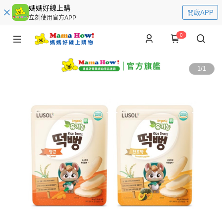
媽媽好線上購
開啟APP
立刻使用官方APP
0
1
/
1