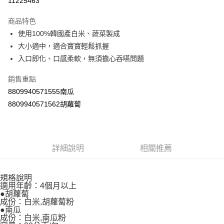
11225463
LINE Pay
商品特色
Apple Pay
使用100%韓國產白米、蔬菜製成
大小適中，適合寶寶輕鬆抓握
街口支付
入口即化、口感柔軟，無須擔心吞嚥問題
悠遊付
銷售重點
Google Pay
8809940571555南瓜
8809940571562胡蘿蔔
AFTEE先享後付
相關說明
【關於「AFTEE先享後付」】
ATM付款
AFTEE先享後付是「在收到商品之後才付款」的支付方式。 讓您購物簡單
便利好安心！
詳細說明
相關推薦
１．簡單：不需註冊會員、不需綁卡、不需儲值。
運送方式
２．便利：只要手機號碼，簡訊認證，即可結帳。
３．安心：先確認商品／服務後，再付款。
全家取貨付款
規格說明
適用年齡：4個月以上
每筆NT$60，滿NT$590(含以上)免運費
【「AFTEE先享後付」結帳流程】
●胡蘿蔔
１．於結帳方式選擇「AFTEE先享後付」後，將跳轉至「AFTEE先享後付」
成份：白米,胡蘿蔔粉
付款後全家取貨
●南瓜
結帳頁面，進行簡訊認證並確認金額後，即可完成結帳。
成份：白米,南瓜粉
２．訂單成立數日內，您將收到繳費通知簡訊。
每筆NT$60，滿NT$590(含以上)免運費