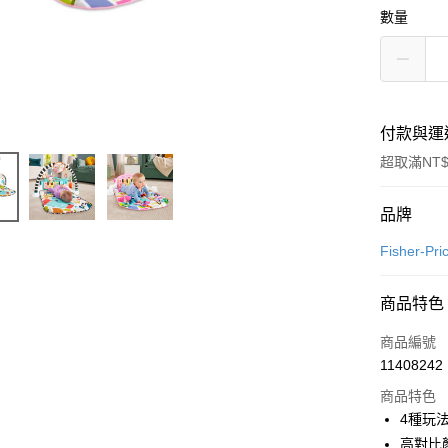
數量
付款與運
超取滿NT$
付款方式
品牌
信用卡一
Fisher-Pr
超商取貨
商品特色
LINE Pay
商品編號
Apple Pay
11408242
商品特色
街口支付
4種玩
悠遊付
高對比