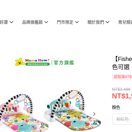
好康
品牌旗艦館
門市限定
關於我們
育兒精
【Fis
色可選
超取滿NT$
NT$3,499
NT$1,
顏色
粉紅色