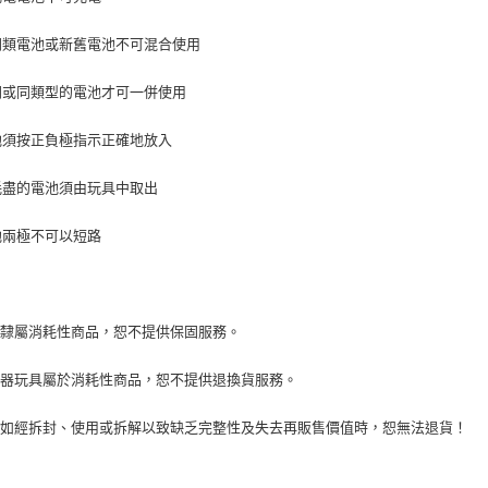
非同類電池或新舊電池不可混合使用
相同或同類型的電池才可一併使用
電池須按正負極指示正確地放入
已耗盡的電池須由玩具中取出
電池兩極不可以短路
具隸屬消耗性商品，恕不提供保固服務。
身器玩具屬於消耗性商品，恕不提供退換貨服務。
品如經拆封、使用或拆解以致缺乏完整性及失去再販售價值時，恕無法退貨！