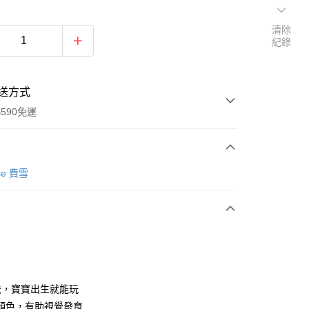
清除
紀錄
送方式
590免運
次付款
ice 費雪
付款
法，寶寶出生就能玩
顏色，有助視覺發育