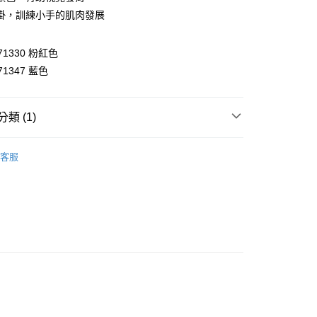
掛，訓練小手的肌肉發展
y
享後付
171330 粉紅色
171347 藍色
FTEE先享後付」】
先享後付是「在收到商品之後才付款」的支付方式。 讓您購物簡單
心！
：不需註冊會員、不需綁卡、不需儲值。
類 (1)
：只要手機號碼，簡訊認證，即可結帳。
：先確認商品／服務後，再付款。
健力架｜玩具桌｜遊戲屋
付款
客服
EE先享後付」結帳流程】
0，滿NT$590(含以上)免運費
方式選擇「AFTEE先享後付」後，將跳轉至「AFTEE先享後
頁面，進行簡訊認證並確認金額後，即可完成結帳。
家取貨
成立數日內，您將收到繳費通知簡訊。
費通知簡訊後14天內，點擊此簡訊中的連結，可透過四大超商
0，滿NT$590(含以上)免運費
網路銀行／等多元方式進行付款，方視為交易完成。
：結帳手續完成當下不需立刻繳費，但若您需要取消訂單，請聯
付款
的店家。未經商家同意取消之訂單仍視為有效，需透過AFTEE
繳納相關費用。
0，滿NT$590(含以上)免運費
否成功請以「AFTEE先享後付 」之結帳頁面顯示為準，若有關於
功／繳費後需取消欲退款等相關疑問，請聯繫「AFTEE先享後
1取貨
援中心」
https://netprotections.freshdesk.com/support/home
0，滿NT$590(含以上)免運費