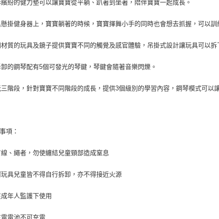
色彩繽紛的健力墊可以讓寶寶從平躺、趴著到坐著，陪伴寶寶一起成長。
【注意事
宅配
１．透過由
玩具懸掛健身器上，寶寶躺著的時候，寶寶揮舞小手的同時也會想去抓握，可以
交易，需
每筆NT$1
求債權轉
２．關於
不同材質的玩具及鏡子提供寶寶不同的觸覺及感官體驗，吊掛式設計讓玩具可以
離島宅配
https://aft
每筆NT$1
３．未成
可拆卸的鋼琴配有5個可發光的琴鍵，琴鍵會隨著音樂閃爍。
「AFTE
任。
４．使用「
智玩三階段，針對寶寶不同階段的成長，提供3個級別的學習內容，鋼琴模式可以
即時審查
結果請求
５．嚴禁
形，恩沛
意事項：
動。
凡有線、繩者，勿使纏結兒童頸部造成窒息
任何玩具兒童皆不得自行拆卸，亦不得接近火源
請在成年人監護下使用
非充電電池不可充電