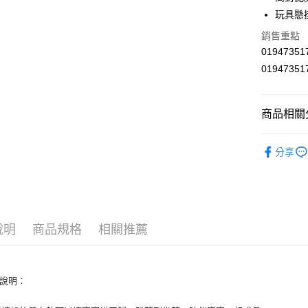
玩具懸
Google Pa
銷售重點
AFTEE先
0194735
相關說明
0194735
【關於「A
ATM付款
AFTEE
便利好安
１．簡單
商品相關分
２．便利
運送方式
３．安心
兒童玩具
全家取貨
分享
【「AFT
每筆NT$6
１．於結帳
付」結帳
付款後全
２．訂單
３．收到繳
每筆NT$6
／ATM／
說明
商品規格
相關推薦
※ 請注意
7-11取貨
絡購買商品
先享後付
每筆NT$6
※ 交易是
品說明：
是否繳費成
付款後7-1
付客戶支
每筆NT$6