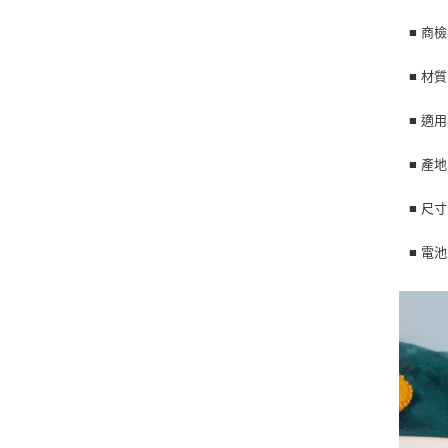
■ 商檢
■ 材
■ 適
■ 產
■ 尺寸：
■ 電