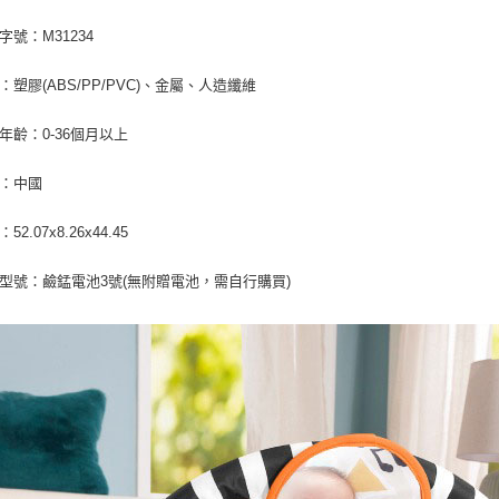
字號：M31234
質：塑膠(ABS/PP/PVC)、金屬、人造纖維
用年齡：0-36個月以上
地：中國
52.07x8.26x44.45
池型號：鹼錳電池3號(無附贈電池，需自行購買)