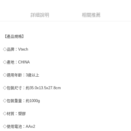
※ 交易是否成功請以「AFTEE先享後付 」之結帳頁面顯示為準，若有關於
是否繳費成功／繳費後需取消欲退款等相關疑問，請聯繫「AFTEE先享後付
客戶支援中心」
https://netprotections.freshdesk.com/support/home
詳細說明
相關推薦
【注意事項】
１．透過由恩沛科技股份有限公司提供之「AFTEE先享後付」服務完成之交
易，需依本服務之必要範圍內提供個人資料，並將交易相關給付款項請求債
【產品規格】
權轉讓予恩沛科技股份有限公司。
２．關於個人資料處理事宜，請瀏覽以下網址：
https://aftee.tw/terms/#terms3
◇品牌：Vtech
３．未成年的使用者請事先徵得法定代理人或監護人之同意方可使用
「AFTEE先享後付」，若未經同意申辦者引起之損失，本公司不負相關責
◇產地：CHINA
任。
４．使用「AFTEE先享後付」時，將依據個別帳號之用戶狀況，依本公司即
時審查核予不同之上限額度；若仍有額度不足之情形，本公司將視審查結果
◇適用年齡：3歲以上
請求用戶進行身份認證。
５．嚴禁一人註冊多個帳號或使用他人資訊註冊。若發現惡意使用之情形，
◇包裝尺寸：約35.0x13.5x27.8cm
恩沛科技股份有限公司將有權停止該用戶之使用額度並採取法律行動。
◇包裝重量：約1000g
◇材質：塑膠
◇使用電池：AAx2