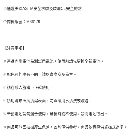
◇通過美國ASTM安全檢驗及歐洲CE安全檢驗
◇商檢編號：M36179
【注意事項】
※產品內附電池為測試用電池，使用前請先更換全新電池。
※配色可能略有不同，請以實際商品為主。
※請在成人監護下正確使用。
※請用濕布擦拭清潔表面，勿直接用水清洗或浸泡。
※新舊電池請勿混合使用，若長時間不使用，請將電池取出。
※商品可能因拍攝產生色差，圖片僅供參考，商品依實際供貨樣式為準。