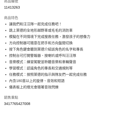
商品編號
街口支付
11413263
悠遊付
商品特色
Google Pay
讓我們和汪汪隊一起完成任務吧！
AFTEE先享後付
跳上萊德的全地形越野車或毛毛的消防車
相關說明
模擬在不同情境下完成搜救任務，激發孩子的想像力
【關於「AFTEE先享後付」】
方向控制器可隨意在把手和方向盤間切換
ATM付款
AFTEE先享後付是「在收到商品之後才付款」的支付方式。 讓您購物簡單
按下角色鍵會聽到萊德介紹該角色的名字和專長
便利好安心！
１．簡單：不需註冊會員、不需綁卡、不需儲值。
控制台可打開警報器、按喇叭或呼叫汪汪隊
運送方式
２．便利：只要手機號碼，簡訊認證，即可結帳。
音樂模式：練習駕駛並聆聽音樂和車輛聲音
３．安心：先確認商品／服務後，再付款。
宅配
學習模式：認識角色的專長和交通規則等
每筆NT$100，滿NT$590(含以上)免運費
【「AFTEE先享後付」結帳流程】
任務模式：按照萊德的指示與隊友們一起完成任務
１．於結帳方式選擇「AFTEE先享後付」後，將跳轉至「AFTEE先享後付」
內含180首以上的旋律、音效和短語
離島宅配
結帳頁面，進行簡訊認證並確認金額後，即可完成結帳。
２．訂單成立數日內，您將收到繳費通知簡訊。
儀表板上的燈光會隨著音效閃爍
每筆NT$150，滿NT$890(含以上)免運費
３．收到繳費通知簡訊後14天內，點擊此簡訊中的連結，可透過四大超商／
ATM／網路銀行／等多元方式進行付款，方視為交易完成。
銷售重點
※ 請注意：結帳手續完成當下不需立刻繳費，但若您需要取消訂單，請聯絡
3417765427008
購買商品的店家。未經商家同意取消之訂單仍視為有效，需透過AFTEE先享
後付繳納相關費用。