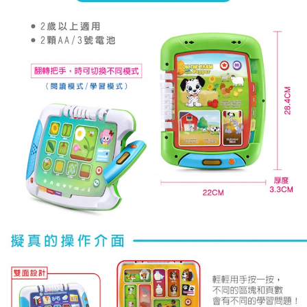
每筆NT$60，滿NT$590(含以上)免運費
購買商品的店家。未經商家同意取消之訂單仍視為有效，需透過AFTEE先享
後付繳納相關費用。
付款後7-11取貨
※ 交易是否成功請以「AFTEE先享後付 」之結帳頁面顯示為準，若有關於
是否繳費成功／繳費後需取消欲退款等相關疑問，請聯繫「AFTEE先享後付
每筆NT$60，滿NT$590(含以上)免運費
客戶支援中心」
https://netprotections.freshdesk.com/support/home
宅配
【注意事項】
１．透過由恩沛科技股份有限公司提供之「AFTEE先享後付」服務完成之交
每筆NT$100，滿NT$590(含以上)免運費
易，需依本服務之必要範圍內提供個人資料，並將交易相關給付款項請求債
權轉讓予恩沛科技股份有限公司。
離島宅配
２．關於個人資料處理事宜，請瀏覽以下網址：
每筆NT$150，滿NT$890(含以上)免運費
https://aftee.tw/terms/#terms3
３．未成年的使用者請事先徵得法定代理人或監護人之同意方可使用
「AFTEE先享後付」，若未經同意申辦者引起之損失，本公司不負相關責
任。
４．使用「AFTEE先享後付」時，將依據個別帳號之用戶狀況，依本公司即
時審查核予不同之上限額度；若仍有額度不足之情形，本公司將視審查結果
請求用戶進行身份認證。
５．嚴禁一人註冊多個帳號或使用他人資訊註冊。若發現惡意使用之情形，
恩沛科技股份有限公司將有權停止該用戶之使用額度並採取法律行動。