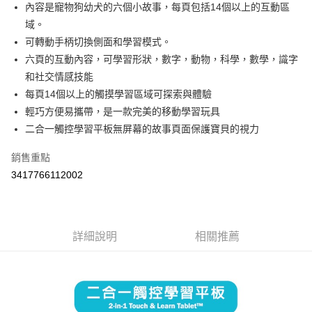
Apple Pay
內容是寵物狗幼犬的六個小故事，每頁包括14個以上的互動區
域。
街口支付
可轉動手柄切換側面和學習模式。
悠遊付
六頁的互動內容，可學習形狀，數字，動物，科學，數學，識字
和社交情感技能
Google Pay
每頁14個以上的觸摸學習區域可探索與體驗
AFTEE先享後付
輕巧方便易攜帶，是一款完美的移動學習玩具
相關說明
二合一觸控學習平板無屏幕的故事頁面保護寶貝的視力
【關於「AFTEE先享後付」】
ATM付款
AFTEE先享後付是「在收到商品之後才付款」的支付方式。 讓您購物簡單
銷售重點
便利好安心！
3417766112002
１．簡單：不需註冊會員、不需綁卡、不需儲值。
運送方式
２．便利：只要手機號碼，簡訊認證，即可結帳。
３．安心：先確認商品／服務後，再付款。
全家取貨付款
每筆NT$60，滿NT$590(含以上)免運費
【「AFTEE先享後付」結帳流程】
詳細說明
相關推薦
１．於結帳方式選擇「AFTEE先享後付」後，將跳轉至「AFTEE先享後付」
付款後全家取貨
結帳頁面，進行簡訊認證並確認金額後，即可完成結帳。
２．訂單成立數日內，您將收到繳費通知簡訊。
每筆NT$60，滿NT$590(含以上)免運費
３．收到繳費通知簡訊後14天內，點擊此簡訊中的連結，可透過四大超商／
ATM／網路銀行／等多元方式進行付款，方視為交易完成。
7-11取貨付款
※ 請注意：結帳手續完成當下不需立刻繳費，但若您需要取消訂單，請聯絡