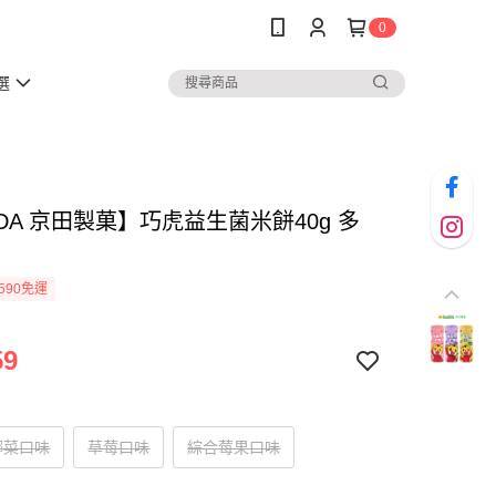
0
選
DA 京田製菓】巧虎益生菌米餅40g 多
590免運
59
椰菜口味
草莓口味
綜合莓果口味