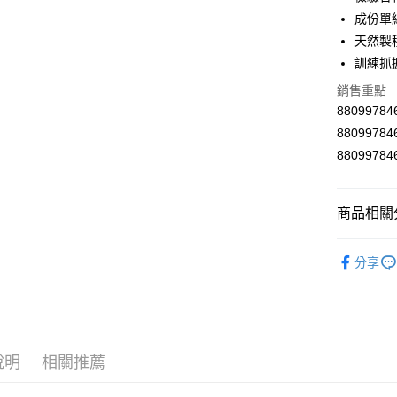
成份單
Google Pa
天然製
AFTEE先
訓練抓
相關說明
銷售重點
【關於「A
ATM付款
AFTEE
880997
便利好安
8809978
１．簡單
880997
２．便利
運送方式
３．安心
全家取貨
【「AFT
商品相關分
每筆NT$6
１．於結帳
付」結帳
食品館
付款後全
２．訂單
分享
３．收到繳
每筆NT$6
／ATM／
※ 請注意
7-11取貨
絡購買商品
先享後付
每筆NT$6
※ 交易是
說明
相關推薦
是否繳費成
付款後7-1
付客戶支
每筆NT$6