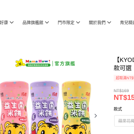
好康
品牌旗艦館
門市限定
關於我們
育兒精
【KYO
款可選
超取滿NT$
NT$169
NT$1
款式
蘋果花