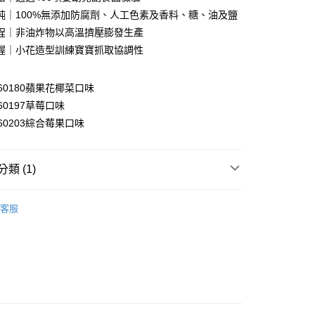
純｜100%無添加防腐劑、人工色素及香料、糖、油及鹽
y
程｜非油炸物以高溫擠壓膨發生產
享後付
握｜小花造型訓練寶寶抓取協調性
FTEE先享後付」】
先享後付是「在收到商品之後才付款」的支付方式。 讓您購物簡單
8460180蘋果花椰菜口味
心！
460197草莓口味
：不需註冊會員、不需綁卡、不需儲值。
8460203綜合莓果口味
：只要手機號碼，簡訊認證，即可結帳。
：先確認商品／服務後，再付款。
付款
EE先享後付」結帳流程】
類 (1)
0，滿NT$590(含以上)免運費
方式選擇「AFTEE先享後付」後，將跳轉至「AFTEE先享後
頁面，進行簡訊認證並確認金額後，即可完成結帳。
寶寶零食
家取貨
成立數日內，您將收到繳費通知簡訊。
客服
費通知簡訊後14天內，點擊此簡訊中的連結，可透過四大超商
0，滿NT$590(含以上)免運費
網路銀行／等多元方式進行付款，方視為交易完成。
：結帳手續完成當下不需立刻繳費，但若您需要取消訂單，請聯
付款
的店家。未經商家同意取消之訂單仍視為有效，需透過AFTEE
繳納相關費用。
0，滿NT$590(含以上)免運費
否成功請以「AFTEE先享後付 」之結帳頁面顯示為準，若有關於
功／繳費後需取消欲退款等相關疑問，請聯繫「AFTEE先享後
1取貨
援中心」
https://netprotections.freshdesk.com/support/home
0，滿NT$590(含以上)免運費