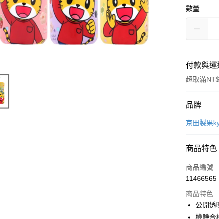
數量
付款與運
超取滿NT$
付款方式
品牌
信用卡一
京田製果ky
超商取貨
商品特色
LINE Pay
商品編號
Apple Pay
11466565
商品特色
街口支付
公開透
悠遊付
檢驗合