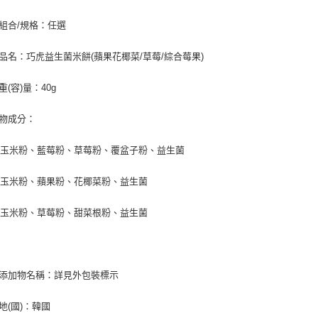
【注意事
宅配
１．透過由
品組合/規格：任選
交易，需
每筆NT$1
求債權轉
品品名：巧虎益生菌米餅(蘋果花椰菜/草莓/綜合莓果)
２．關於
離島宅配
https://aft
每筆NT$1
重(容)量：40g
３．未成
「AFTE
任。
容物成分：
４．使用「
即時審查
、玉米粉、藍莓粉、草莓粉、覆盆子粉、益生菌
結果請求
５．嚴禁
形，恩沛
、玉米粉、蘋果粉、花椰菜粉、益生菌
動。
、玉米粉、草莓粉、甜菜根粉、益生菌
品添加物名稱：詳見外包裝標示
產地(國)：韓國