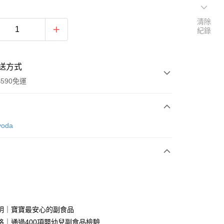
清除
紀錄
送方式
590免運
次付款
oda
付款
明｜寶寶最安心的副食品
格｜通過400項嬰幼兒副食品檢驗