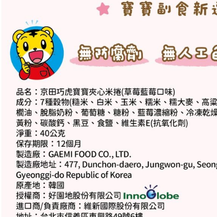
【注意事
宅配
１．透過由
交易，需
每筆NT$1
求債權轉
２．關於
離島宅配
https://aft
每筆NT$1
３．未成
「AFTE
任。
４．使用「
即時審查
結果請求
５．嚴禁
形，恩沛
動。