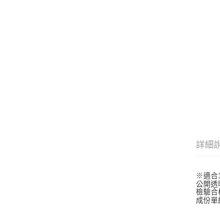
詳細
※適合
公開透
檢驗合
成份單