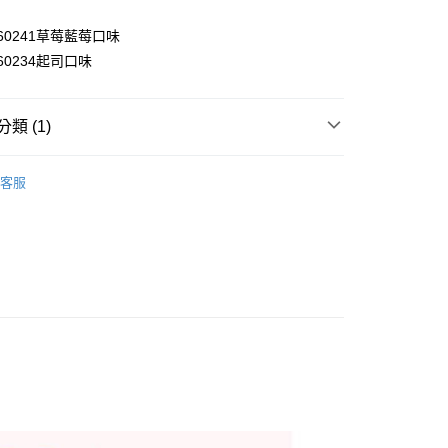
y
8460241草莓藍莓口味
享後付
460234起司口味
FTEE先享後付」】
先享後付是「在收到商品之後才付款」的支付方式。 讓您購物簡單
類 (1)
心！
：不需註冊會員、不需綁卡、不需儲值。
寶寶零食
：只要手機號碼，簡訊認證，即可結帳。
客服
：先確認商品／服務後，再付款。
付款
EE先享後付」結帳流程】
0，滿NT$590(含以上)免運費
方式選擇「AFTEE先享後付」後，將跳轉至「AFTEE先享後
頁面，進行簡訊認證並確認金額後，即可完成結帳。
家取貨
成立數日內，您將收到繳費通知簡訊。
費通知簡訊後14天內，點擊此簡訊中的連結，可透過四大超商
0，滿NT$590(含以上)免運費
網路銀行／等多元方式進行付款，方視為交易完成。
：結帳手續完成當下不需立刻繳費，但若您需要取消訂單，請聯
付款
的店家。未經商家同意取消之訂單仍視為有效，需透過AFTEE
繳納相關費用。
0，滿NT$590(含以上)免運費
否成功請以「AFTEE先享後付 」之結帳頁面顯示為準，若有關於
功／繳費後需取消欲退款等相關疑問，請聯繫「AFTEE先享後
1取貨
援中心」
https://netprotections.freshdesk.com/support/home
0，滿NT$590(含以上)免運費