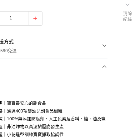
清除
紀錄
送方式
590免運
次付款
付款
明｜寶寶最安心的副食品
格｜通過400項嬰幼兒副食品檢驗
純｜100%無添加防腐劑、人工色素及香料、糖、油及鹽
程｜非油炸物以高溫擠壓膨發生產
握｜小花造型訓練寶寶抓取協調性