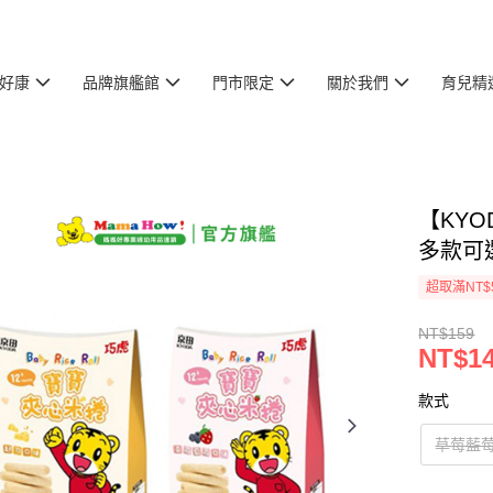
好康
品牌旗艦館
門市限定
關於我們
育兒精
【KYO
多款可
超取滿NT$
NT$159
NT$1
款式
草莓藍