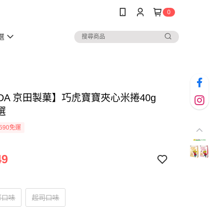
0
選
DA 京田製菓】巧虎寶寶夾心米捲40g
選
590免運
49
莓口味
起司口味