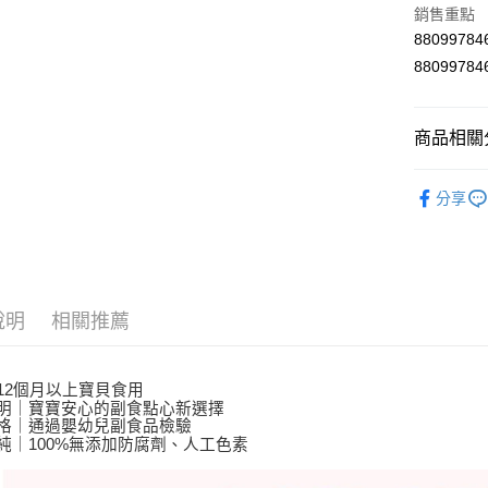
銷售重點
Google Pa
880997
AFTEE先
8809978
相關說明
【關於「A
ATM付款
AFTEE
商品相關分
便利好安
１．簡單
食品館
２．便利
分享
運送方式
３．安心
全家取貨
【「AFT
每筆NT$6
１．於結帳
付」結帳
付款後全
２．訂單
說明
相關推薦
３．收到繳
每筆NT$6
／ATM／
※ 請注意
7-11取貨
絡購買商品
12個月以上寶貝食用
明｜寶寶安心的副食點心新選擇
先享後付
每筆NT$6
格｜通過嬰幼兒副食品檢驗
※ 交易是
純｜100%無添加防腐劑、人工色素
是否繳費成
付款後7-1
付客戶支
每筆NT$6