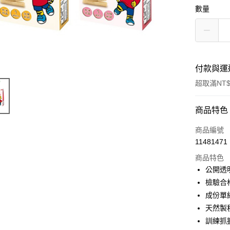
數量
付款與運
超取滿NT$
付款方式
商品特色
信用卡一
商品編號
11481471
超商取貨
商品特色
LINE Pay
公開透
檢驗合
Apple Pay
成份單
街口支付
天然製
訓練抓
悠遊付