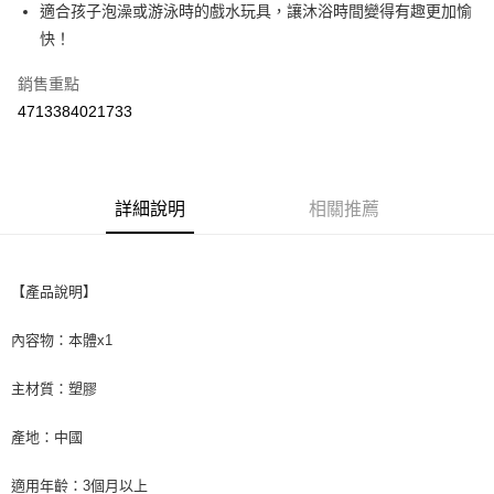
Apple Pay
適合孩子泡澡或游泳時的戲水玩具，讓沐浴時間變得有趣更加愉
快！
街口支付
銷售重點
悠遊付
4713384021733
Google Pay
AFTEE先享後付
相關說明
詳細說明
相關推薦
【關於「AFTEE先享後付」】
ATM付款
AFTEE先享後付是「在收到商品之後才付款」的支付方式。 讓您購物簡單
便利好安心！
１．簡單：不需註冊會員、不需綁卡、不需儲值。
運送方式
【產品說明】
２．便利：只要手機號碼，簡訊認證，即可結帳。
３．安心：先確認商品／服務後，再付款。
全家取貨付款
內容物：本體x1
每筆NT$60，滿NT$590(含以上)免運費
【「AFTEE先享後付」結帳流程】
１．於結帳方式選擇「AFTEE先享後付」後，將跳轉至「AFTEE先享後付」
主材質：塑膠
付款後全家取貨
結帳頁面，進行簡訊認證並確認金額後，即可完成結帳。
２．訂單成立數日內，您將收到繳費通知簡訊。
每筆NT$60，滿NT$590(含以上)免運費
產地：中國
３．收到繳費通知簡訊後14天內，點擊此簡訊中的連結，可透過四大超商／
ATM／網路銀行／等多元方式進行付款，方視為交易完成。
7-11取貨付款
※ 請注意：結帳手續完成當下不需立刻繳費，但若您需要取消訂單，請聯絡
適用年齡：3個月以上