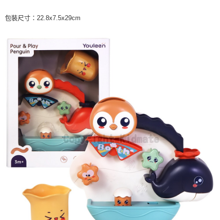
每筆NT$60，滿NT$590(含以上)免運費
購買商品的店家。未經商家同意取消之訂單仍視為有效，需透過AFTEE先享
後付繳納相關費用。
包裝尺寸：22.8x7.5x29cm
付款後7-11取貨
※ 交易是否成功請以「AFTEE先享後付 」之結帳頁面顯示為準，若有關於
是否繳費成功／繳費後需取消欲退款等相關疑問，請聯繫「AFTEE先享後付
每筆NT$60，滿NT$590(含以上)免運費
客戶支援中心」
https://netprotections.freshdesk.com/support/home
宅配
【注意事項】
１．透過由恩沛科技股份有限公司提供之「AFTEE先享後付」服務完成之交
每筆NT$100，滿NT$590(含以上)免運費
易，需依本服務之必要範圍內提供個人資料，並將交易相關給付款項請求債
權轉讓予恩沛科技股份有限公司。
離島宅配
２．關於個人資料處理事宜，請瀏覽以下網址：
每筆NT$150，滿NT$890(含以上)免運費
https://aftee.tw/terms/#terms3
３．未成年的使用者請事先徵得法定代理人或監護人之同意方可使用
「AFTEE先享後付」，若未經同意申辦者引起之損失，本公司不負相關責
任。
４．使用「AFTEE先享後付」時，將依據個別帳號之用戶狀況，依本公司即
時審查核予不同之上限額度；若仍有額度不足之情形，本公司將視審查結果
請求用戶進行身份認證。
５．嚴禁一人註冊多個帳號或使用他人資訊註冊。若發現惡意使用之情形，
恩沛科技股份有限公司將有權停止該用戶之使用額度並採取法律行動。