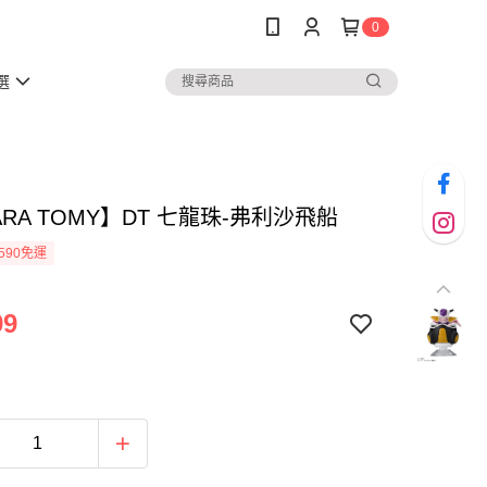
0
選
ARA TOMY】DT 七龍珠-弗利沙飛船
590免運
99