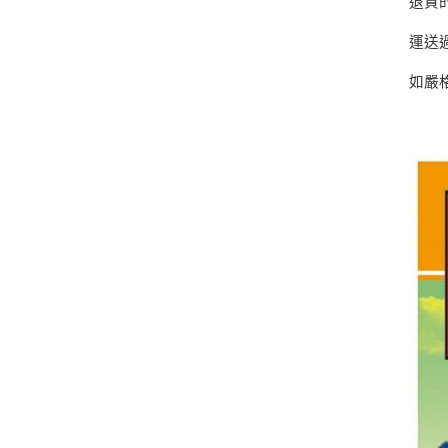
退貨
運送
如嚴