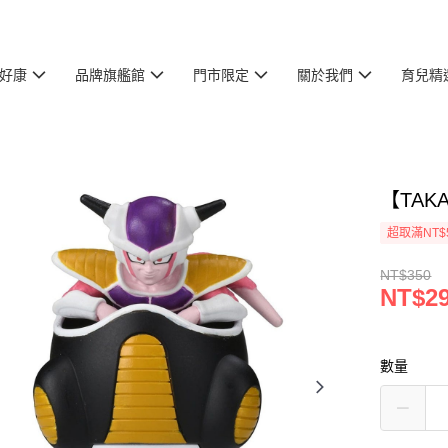
好康
品牌旗艦館
門市限定
關於我們
育兒精
【TAK
超取滿NT$
NT$350
NT$2
數量