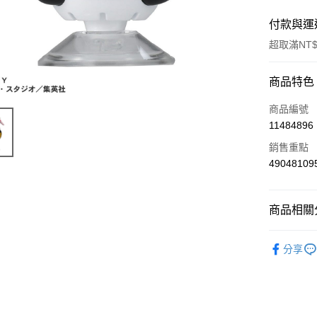
付款與運
超取滿NT$
付款方式
商品特色
信用卡一
商品編號
11484896
超商取貨
銷售重點
LINE Pay
49048109
Apple Pay
商品相關分
街口支付
兒童玩具
悠遊付
分享
Google Pa
AFTEE先
相關說明