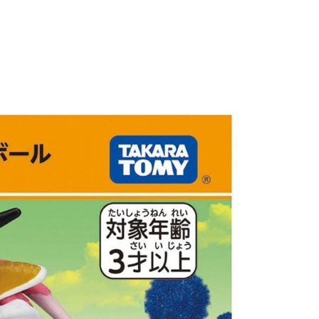
ee.tw/terms/#terms3
50，滿NT$890(含以上)免運費
年的使用者請事先徵得法定代理人或監護人之同意方可使用
E先享後付」，若未經同意申辦者引起之損失，本公司不負相關責
AFTEE先享後付」時，將依據個別帳號之用戶狀況，依本公司
核予不同之上限額度；若仍有額度不足之情形，本公司將視審查
用戶進行身份認證。
一人註冊多個帳號或使用他人資訊註冊。若發現惡意使用之情
科技股份有限公司將有權停止該用戶之使用額度並採取法律行