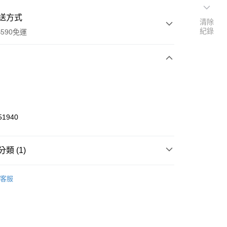
送方式
清除
紀錄
590免運
次付款
付款
51940
類 (1)
玩具車｜模型｜公仔
客服
y
享後付