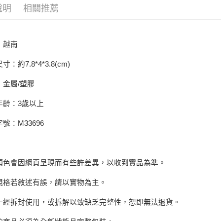
【關於「A
說明
相關推薦
ATM付款
AFTEE
便利好安
１．簡單
２．便利
運送方式
：越南
３．安心
全家取貨
：約7.8*4*3.8(cm)
【「AFT
每筆NT$6
１．於結帳
付」結帳
：金屬/塑膠
付款後全
２．訂單
３．收到繳
年齡：3歲以上
每筆NT$6
／ATM／
※ 請注意
號：M33696
7-11取貨
絡購買商品
先享後付
每筆NT$6
※ 交易是
是否繳費成
付款後7-1
顏色會因網頁呈現而有些許差異，以收到實品為準。
付客戶支
每筆NT$6
【注意事
規格若敘述有誤，請以實物為主。
宅配
１．透過由
交易，需
每筆NT$1
一經拆封使用，或拆解以致缺乏完整性，恕即無法退貨。
求債權轉
２．關於
離島宅配