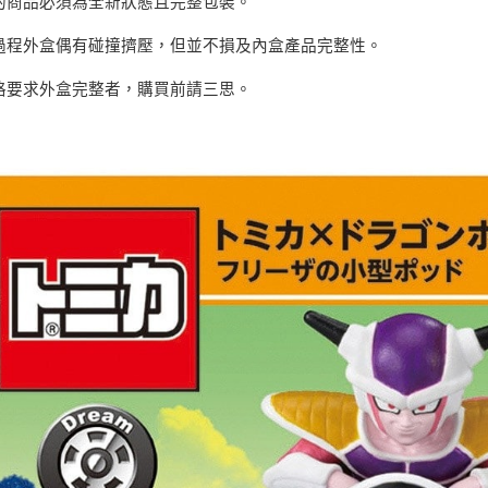
的商品必須為全新狀態且完整包裝。
https://aft
每筆NT$1
３．未成
過程外盒偶有碰撞擠壓，但並不損及內盒產品完整性。
「AFTE
任。
４．使用「
格要求外盒完整者，購買前請三思
。
即時審查
結果請求
５．嚴禁
形，恩沛
動。