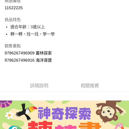
商品編號
超商取貨付款
11522225
LINE Pay
商品特色
Apple Pay
適合年齡：3歲以上
轉一轉，找一找，學一學
街口支付
銷售重點
悠遊付
9786267496909 叢林探索
Google Pay
9786267496916 海洋尋寶
AFTEE先享後付
相關說明
【關於「AFTEE先享後付」】
詳細說明
相關推薦
ATM付款
AFTEE先享後付是「在收到商品之後才付款」的支付方式。 讓您購物簡單
便利好安心！
１．簡單：不需註冊會員、不需綁卡、不需儲值。
運送方式
２．便利：只要手機號碼，簡訊認證，即可結帳。
３．安心：先確認商品／服務後，再付款。
全家取貨付款
每筆NT$60，滿NT$590(含以上)免運費
【「AFTEE先享後付」結帳流程】
１．於結帳方式選擇「AFTEE先享後付」後，將跳轉至「AFTEE先享後付」
付款後全家取貨
結帳頁面，進行簡訊認證並確認金額後，即可完成結帳。