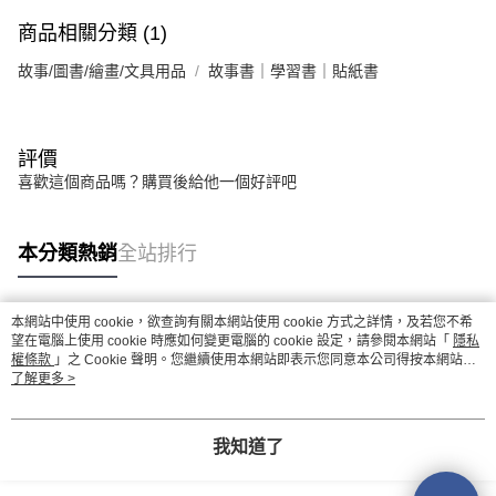
商品相關分類 (1)
故事/圖書/繪畫/文具用品
故事書｜學習書｜貼紙書
評價
喜歡這個商品嗎？購買後給他一個好評吧
本分類熱銷
全站排行
本網站中使用 cookie，欲查詢有關本網站使用 cookie 方式之詳情，及若您不希
熱門標籤
望在電腦上使用 cookie 時應如何變更電腦的 cookie 設定，請參閱本網站「
隱私
權條款
」之 Cookie 聲明。您繼續使用本網站即表示您同意本公司得按本網站使
用條款之 Cookie 聲明使用 cookie。
了解更多 >
我知道了