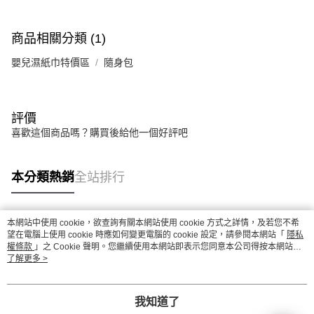
商品相關分類 (1)
嬰兒濕紙巾特價區
隨身包
評價
喜歡這個商品嗎？購買後給他一個好評吧
本分類熱銷
全站排行
本網站中使用 cookie，欲查詢有關本網站使用 cookie 方式之詳情，及若您不希
熱門標籤
望在電腦上使用 cookie 時應如何變更電腦的 cookie 設定，請參閱本網站「
隱私
權條款
」之 Cookie 聲明。您繼續使用本網站即表示您同意本公司得按本網站使
用條款之 Cookie 聲明使用 cookie。
了解更多 >
我知道了