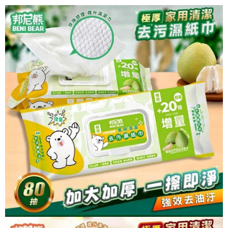
３．收到繳費通知簡訊後14天內，點擊此簡訊中的連結，可透過四大超商／
ATM／網路銀行／等多元方式進行付款，方視為交易完成。
7-11取貨付款
※ 請注意：結帳手續完成當下不需立刻繳費，但若您需要取消訂單，請聯絡
每筆NT$60，滿NT$590(含以上)免運費
購買商品的店家。未經商家同意取消之訂單仍視為有效，需透過AFTEE先享
後付繳納相關費用。
付款後7-11取貨
※ 交易是否成功請以「AFTEE先享後付 」之結帳頁面顯示為準，若有關於
是否繳費成功／繳費後需取消欲退款等相關疑問，請聯繫「AFTEE先享後付
每筆NT$60，滿NT$590(含以上)免運費
客戶支援中心」
https://netprotections.freshdesk.com/support/home
宅配
【注意事項】
１．透過由恩沛科技股份有限公司提供之「AFTEE先享後付」服務完成之交
每筆NT$100，滿NT$590(含以上)免運費
易，需依本服務之必要範圍內提供個人資料，並將交易相關給付款項請求債
權轉讓予恩沛科技股份有限公司。
離島宅配
２．關於個人資料處理事宜，請瀏覽以下網址：
每筆NT$150，滿NT$890(含以上)免運費
https://aftee.tw/terms/#terms3
３．未成年的使用者請事先徵得法定代理人或監護人之同意方可使用
「AFTEE先享後付」，若未經同意申辦者引起之損失，本公司不負相關責
任。
４．使用「AFTEE先享後付」時，將依據個別帳號之用戶狀況，依本公司即
時審查核予不同之上限額度；若仍有額度不足之情形，本公司將視審查結果
請求用戶進行身份認證。
５．嚴禁一人註冊多個帳號或使用他人資訊註冊。若發現惡意使用之情形，
恩沛科技股份有限公司將有權停止該用戶之使用額度並採取法律行動。