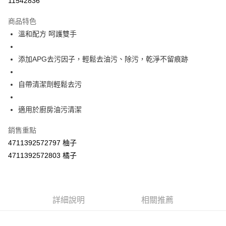
11542836
LINE Pay
商品特色
Apple Pay
溫和配方 呵護雙手
街口支付
添加APG去污因子，輕鬆去油污、除污，乾淨不留痕跡
悠遊付
自帶清潔劑輕鬆去污
Google Pay
AFTEE先享後付
適用於廚房油污清潔
相關說明
銷售重點
【關於「AFTEE先享後付」】
ATM付款
AFTEE先享後付是「在收到商品之後才付款」的支付方式。 讓您購物簡單
4711392572797 柚子
便利好安心！
4711392572803 橘子
１．簡單：不需註冊會員、不需綁卡、不需儲值。
運送方式
２．便利：只要手機號碼，簡訊認證，即可結帳。
３．安心：先確認商品／服務後，再付款。
全家取貨付款
每筆NT$60，滿NT$590(含以上)免運費
【「AFTEE先享後付」結帳流程】
詳細說明
相關推薦
１．於結帳方式選擇「AFTEE先享後付」後，將跳轉至「AFTEE先享後付」
付款後全家取貨
結帳頁面，進行簡訊認證並確認金額後，即可完成結帳。
２．訂單成立數日內，您將收到繳費通知簡訊。
每筆NT$60，滿NT$590(含以上)免運費