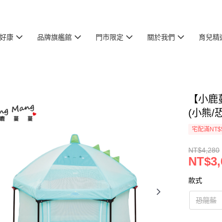
好康
品牌旗艦館
門市限定
關於我們
育兒精
【小鹿
(小熊/
宅配滿NT$
NT$4,280
NT$3,
款式
恐龍藍