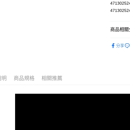
4713025
AFTEE先
4713025
相關說明
【關於「A
ATM付款
AFTEE
商品相關分
便利好安
１．簡單
安全防護
２．便利
運送方式
分享
３．安心
宅配
【「AFT
每筆NT$1
１．於結帳
付」結帳
離島宅配
２．訂單
３．收到繳
說明
商品規格
相關推薦
每筆NT$1
／ATM／
※ 請注意
絡購買商品
先享後付
※ 交易是
是否繳費成
付客戶支
【注意事
１．透過由