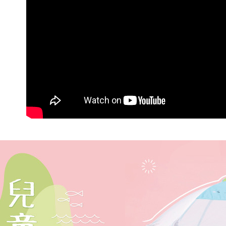
交易，需
求債權轉
２．關於
https://aft
３．未成
「AFTE
任。
４．使用「
即時審查
結果請求
５．嚴禁
形，恩沛
動。