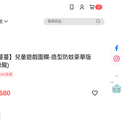
0
選
蔓蔓】兒童遊戲圍欄-造型防蚊豪華版
恐龍)
590免運
680