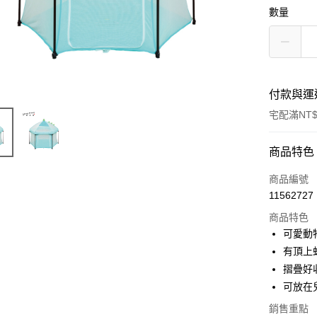
數量
付款與運
宅配滿NT$
付款方式
商品特色
信用卡一
商品編號
11562727
LINE Pay
商品特色
Apple Pay
可愛動
有頂上
街口支付
摺疊好
悠遊付
可放在
Google Pa
銷售重點