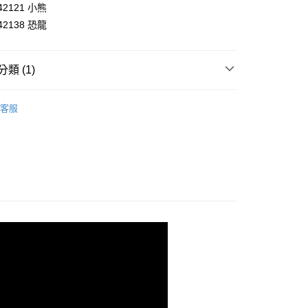
242121 小熊
享後付
242138 恐龍
FTEE先享後付」】
先享後付是「在收到商品之後才付款」的支付方式。 讓您購物簡單
類 (1)
心！
：不需註冊會員、不需綁卡、不需儲值。
：只要手機號碼，簡訊認證，即可結帳。
安全圍欄
客服
：先確認商品／服務後，再付款。
EE先享後付」結帳流程】
00，滿NT$590(含以上)免運費
方式選擇「AFTEE先享後付」後，將跳轉至「AFTEE先享後
頁面，進行簡訊認證並確認金額後，即可完成結帳。
成立數日內，您將收到繳費通知簡訊。
費通知簡訊後14天內，點擊此簡訊中的連結，可透過四大超商
50，滿NT$890(含以上)免運費
網路銀行／等多元方式進行付款，方視為交易完成。
：結帳手續完成當下不需立刻繳費，但若您需要取消訂單，請聯
的店家。未經商家同意取消之訂單仍視為有效，需透過AFTEE
繳納相關費用。
否成功請以「AFTEE先享後付 」之結帳頁面顯示為準，若有關於
功／繳費後需取消欲退款等相關疑問，請聯繫「AFTEE先享後
援中心」
https://netprotections.freshdesk.com/support/home
項】
恩沛科技股份有限公司提供之「AFTEE先享後付」服務完成之