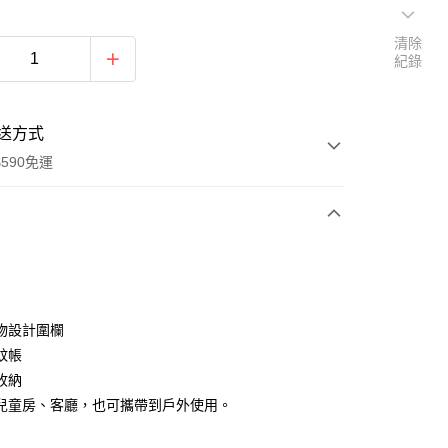
清除
紀錄
送方式
590免運
次付款
物設計圍欄
蚊帳
收納
兒童房、客廳，也可攜帶到戶外使用。
y