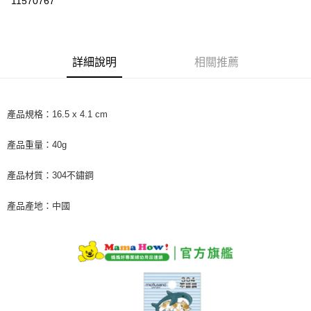
11570767
LINE Pay
Apple Pay
詳細說明
相關推薦
街口支付
悠遊付
產品規格：16.5 x 4.1 cm
Google Pay
產品重量：40g
AFTEE先享後付
相關說明
產品材質：304不鏽鋼
【關於「AFTEE先享後付」】
ATM付款
AFTEE先享後付是「在收到商品之後才付款」的支付方式。 讓您購物簡單
便利好安心！
產品產地：中國
１．簡單：不需註冊會員、不需綁卡、不需儲值。
運送方式
２．便利：只要手機號碼，簡訊認證，即可結帳。
３．安心：先確認商品／服務後，再付款。
全家取貨付款
每筆NT$60，滿NT$590(含以上)免運費
【「AFTEE先享後付」結帳流程】
１．於結帳方式選擇「AFTEE先享後付」後，將跳轉至「AFTEE先享後付」
付款後全家取貨
結帳頁面，進行簡訊認證並確認金額後，即可完成結帳。
２．訂單成立數日內，您將收到繳費通知簡訊。
每筆NT$60，滿NT$590(含以上)免運費