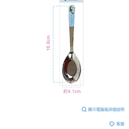
３．收到繳費通知簡訊後14天內，點擊此簡訊中的連結，可透過四大超商／
ATM／網路銀行／等多元方式進行付款，方視為交易完成。
7-11取貨付款
※ 請注意：結帳手續完成當下不需立刻繳費，但若您需要取消訂單，請聯絡
每筆NT$60，滿NT$590(含以上)免運費
購買商品的店家。未經商家同意取消之訂單仍視為有效，需透過AFTEE先享
後付繳納相關費用。
付款後7-11取貨
※ 交易是否成功請以「AFTEE先享後付 」之結帳頁面顯示為準，若有關於
是否繳費成功／繳費後需取消欲退款等相關疑問，請聯繫「AFTEE先享後付
每筆NT$60，滿NT$590(含以上)免運費
客戶支援中心」
https://netprotections.freshdesk.com/support/home
宅配
【注意事項】
１．透過由恩沛科技股份有限公司提供之「AFTEE先享後付」服務完成之交
每筆NT$100，滿NT$590(含以上)免運費
易，需依本服務之必要範圍內提供個人資料，並將交易相關給付款項請求債
權轉讓予恩沛科技股份有限公司。
離島宅配
２．關於個人資料處理事宜，請瀏覽以下網址：
每筆NT$150，滿NT$890(含以上)免運費
https://aftee.tw/terms/#terms3
３．未成年的使用者請事先徵得法定代理人或監護人之同意方可使用
「AFTEE先享後付」，若未經同意申辦者引起之損失，本公司不負相關責
任。
４．使用「AFTEE先享後付」時，將依據個別帳號之用戶狀況，依本公司即
時審查核予不同之上限額度；若仍有額度不足之情形，本公司將視審查結果
請求用戶進行身份認證。
顯示電腦版詳細說明
５．嚴禁一人註冊多個帳號或使用他人資訊註冊。若發現惡意使用之情形，
恩沛科技股份有限公司將有權停止該用戶之使用額度並採取法律行動。
客服