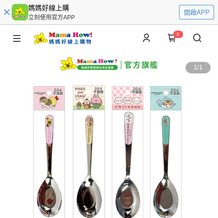
媽媽好線上購
開啟APP
立刻使用官方APP
0
1
/
1