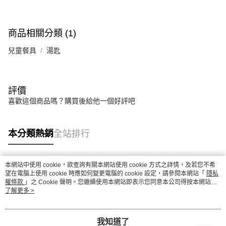
商品相關分類 (1)
兒童餐具
湯匙
評價
喜歡這個商品嗎？購買後給他一個好評吧
本分類熱銷
全站排行
本網站中使用 cookie，欲查詢有關本網站使用 cookie 方式之詳情，及若您不希
熱門標籤
望在電腦上使用 cookie 時應如何變更電腦的 cookie 設定，請參閱本網站「
隱私
權條款
」之 Cookie 聲明。您繼續使用本網站即表示您同意本公司得按本網站使
用條款之 Cookie 聲明使用 cookie。
了解更多 >
我知道了