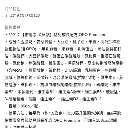
Apple Pay
商品特色
街口支付
4716761360142
悠遊付
銷售重點
．品名：【佑爾康 金貝親】幼兒成長配方 OPO Premium
Google Pay
．成分：脫脂奶、麥芽糊精、大豆油、椰子油、果糖、高2位-棕梠
AFTEE先享後付
酸植物油(含OPO) 、半乳寡糖、果寡糖、乳清蛋白、高油酸葵花籽
相關說明
油、磷酸鈣、大豆卵磷脂、酪蛋白磷酸胜肽、氯化鉀、重酒石酸膽
【關於「AFTEE先享後付」】
鹼、氯化鈉、焦磷酸鐵、維生素C、檸檬酸鈣、高山被孢黴發酵產物
ATM付款
AFTEE先享後付是「在收到商品之後才付款」的支付方式。 讓您購物簡單
便利好安心！
（含ARA）、檸檬酸鈉、氧化鎂、DHA藻油、乳鐵蛋白、牛磺酸、
１．簡單：不需註冊會員、不需綁卡、不需儲值。
肌醇、氫氧化鉀、硫酸鋅、混合濃縮育醇(抗氧化劑) 、維生素E、菸
運送方式
２．便利：只要手機號碼，簡訊認證，即可結帳。
鹼醯胺、碘化鉀、L-抗壞血酸棕櫚酸酯(抗氧化劑) 、硫酸銅、維生
３．安心：先確認商品／服務後，再付款。
宅配
素B2、本多酸鈣、維生素B1、維生素A粉末、維生素B6、硫酸錳、
每筆NT$100，滿NT$590(含以上)免運費
【「AFTEE先享後付」結帳流程】
β-胡蘿蔔素、葉酸、維生素K1、維生素D3、維生素B12
１．於結帳方式選擇「AFTEE先享後付」後，將跳轉至「AFTEE先享後付」
離島宅配
．容量：850g／罐
結帳頁面，進行簡訊認證並確認金額後，即可完成結帳。
２．訂單成立數日內，您將收到繳費通知簡訊。
每筆NT$150，滿NT$890(含以上)免運費
．使用方法：每平匙（約4.5公克）加30毫升溫開水沖調，每6平匙
３．收到繳費通知簡訊後14天內，點擊此簡訊中的連結，可透過四大超商／
佑爾康金貝親幼兒成長配方 OPO Premium，可加入180c.c.溫開
ATM／網路銀行／等多元方式進行付款，方視為交易完成。
※ 請注意：結帳手續完成當下不需立刻繳費，但若您需要取消訂單，請聯絡
水，沖調成一杯香