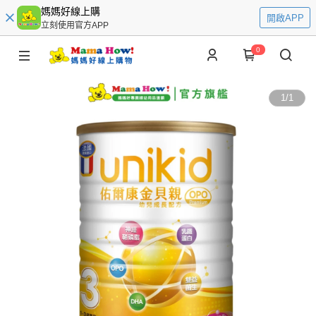
媽媽好線上購
開啟APP
立刻使用官方APP
0
1
/
1