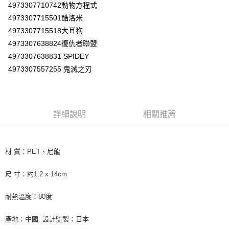
３．收到繳費通知簡訊後14天內，點擊此簡訊中的連結，可透過四大超商／
4973307710742動物方程式
ATM／網路銀行／等多元方式進行付款，方視為交易完成。
7-11取貨付款
4973307715501酷洛米
※ 請注意：結帳手續完成當下不需立刻繳費，但若您需要取消訂單，請聯絡
4973307715518大耳狗
每筆NT$60，滿NT$590(含以上)免運費
購買商品的店家。未經商家同意取消之訂單仍視為有效，需透過AFTEE先享
後付繳納相關費用。
4973307638824復仇者聯盟
付款後7-11取貨
※ 交易是否成功請以「AFTEE先享後付 」之結帳頁面顯示為準，若有關於
4973307638831 SPIDEY
是否繳費成功／繳費後需取消欲退款等相關疑問，請聯繫「AFTEE先享後付
每筆NT$60，滿NT$590(含以上)免運費
客戶支援中心」
https://netprotections.freshdesk.com/support/home
4973307557255 鬼滅之刃
宅配
【注意事項】
１．透過由恩沛科技股份有限公司提供之「AFTEE先享後付」服務完成之交
每筆NT$100，滿NT$590(含以上)免運費
易，需依本服務之必要範圍內提供個人資料，並將交易相關給付款項請求債
詳細說明
相關推薦
權轉讓予恩沛科技股份有限公司。
離島宅配
２．關於個人資料處理事宜，請瀏覽以下網址：
每筆NT$150，滿NT$890(含以上)免運費
https://aftee.tw/terms/#terms3
３．未成年的使用者請事先徵得法定代理人或監護人之同意方可使用
「AFTEE先享後付」，若未經同意申辦者引起之損失，本公司不負相關責
材 質：PET、尼龍
任。
４．使用「AFTEE先享後付」時，將依據個別帳號之用戶狀況，依本公司即
尺 寸：約1.2 x 14cm
時審查核予不同之上限額度；若仍有額度不足之情形，本公司將視審查結果
請求用戶進行身份認證。
耐熱溫度：80度
５．嚴禁一人註冊多個帳號或使用他人資訊註冊。若發現惡意使用之情形，
恩沛科技股份有限公司將有權停止該用戶之使用額度並採取法律行動。
產地：中國 設計監製：日本