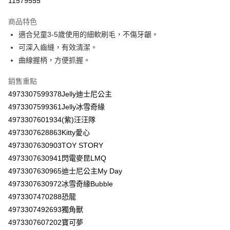
11579555
LINE Pay
商品特色
Apple Pay
適合兒童3-5歲使用的細軟刷毛，不傷牙齦。
可深入齒縫，有效清潔。
街口支付
曲線握柄，方便抓握。
悠遊付
銷售重點
Google Pay
4973307599378Jelly迪士尼公主
4973307599361Jelly冰雪奇緣
AFTEE先享後付
4973307601934(紫)汪汪隊
相關說明
4973307628863Kitty愛心
【關於「AFTEE先享後付」】
ATM付款
AFTEE先享後付是「在收到商品之後才付款」的支付方式。 讓您購物簡單
4973307630903TOY STORY
便利好安心！
4973307630941閃電麥昆LMQ
１．簡單：不需註冊會員、不需綁卡、不需儲值。
運送方式
２．便利：只要手機號碼，簡訊認證，即可結帳。
4973307630965迪士尼公主My Day
３．安心：先確認商品／服務後，再付款。
全家取貨付款
4973307630972冰雪奇緣Bubble
每筆NT$60，滿NT$590(含以上)免運費
4973307470288恐龍
【「AFTEE先享後付」結帳流程】
１．於結帳方式選擇「AFTEE先享後付」後，將跳轉至「AFTEE先享後付」
4973307492693獨角獸
付款後全家取貨
結帳頁面，進行簡訊認證並確認金額後，即可完成結帳。
4973307607202寶可夢
２．訂單成立數日內，您將收到繳費通知簡訊。
每筆NT$60，滿NT$590(含以上)免運費