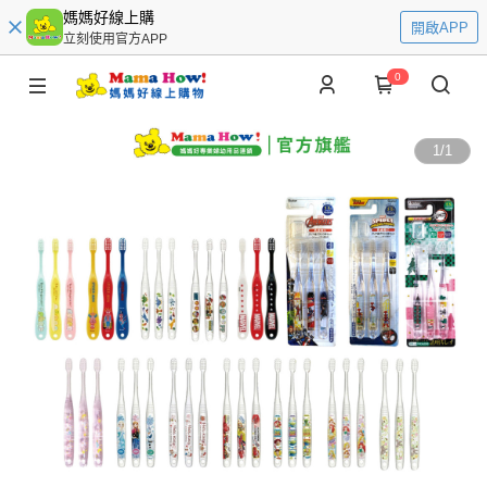
媽媽好線上購
開啟APP
立刻使用官方APP
0
1
/
1