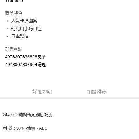
11585546
LINE Pay
商品特色
Apple Pay
人氣卡通圖案
幼兒用小巧口徑
街口支付
日本製造
悠遊付
銷售重點
Google Pay
4973307336898叉子
4973307336904湯匙
AFTEE先享後付
相關說明
【關於「AFTEE先享後付」】
ATM付款
AFTEE先享後付是「在收到商品之後才付款」的支付方式。 讓您購物簡單
便利好安心！
詳細說明
相關推薦
１．簡單：不需註冊會員、不需綁卡、不需儲值。
運送方式
２．便利：只要手機號碼，簡訊認證，即可結帳。
３．安心：先確認商品／服務後，再付款。
全家取貨付款
Skater不鏽鋼幼兒湯匙-巧虎
每筆NT$60，滿NT$590(含以上)免運費
【「AFTEE先享後付」結帳流程】
１．於結帳方式選擇「AFTEE先享後付」後，將跳轉至「AFTEE先享後付」
材 質：304不鏽鋼、ABS
付款後全家取貨
結帳頁面，進行簡訊認證並確認金額後，即可完成結帳。
２．訂單成立數日內，您將收到繳費通知簡訊。
每筆NT$60，滿NT$590(含以上)免運費