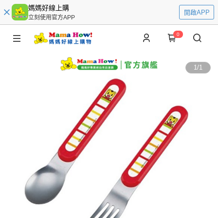
媽媽好線上購
開啟APP
立刻使用官方APP
0
1
/
1