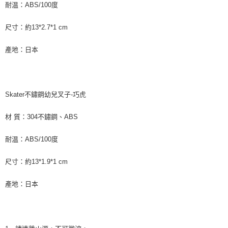
３．收到繳費通知簡訊後14天內，點擊此簡訊中的連結，可透過四大超商／
耐温：ABS/100度
ATM／網路銀行／等多元方式進行付款，方視為交易完成。
7-11取貨付款
※ 請注意：結帳手續完成當下不需立刻繳費，但若您需要取消訂單，請聯絡
尺寸：約13*2.7*1 cm
每筆NT$60，滿NT$590(含以上)免運費
購買商品的店家。未經商家同意取消之訂單仍視為有效，需透過AFTEE先享
後付繳納相關費用。
產地：日本
付款後7-11取貨
※ 交易是否成功請以「AFTEE先享後付 」之結帳頁面顯示為準，若有關於
是否繳費成功／繳費後需取消欲退款等相關疑問，請聯繫「AFTEE先享後付
每筆NT$60，滿NT$590(含以上)免運費
客戶支援中心」
https://netprotections.freshdesk.com/support/home
宅配
【注意事項】
Skater不鏽鋼幼兒叉子-巧虎
１．透過由恩沛科技股份有限公司提供之「AFTEE先享後付」服務完成之交
每筆NT$100，滿NT$590(含以上)免運費
易，需依本服務之必要範圍內提供個人資料，並將交易相關給付款項請求債
權轉讓予恩沛科技股份有限公司。
離島宅配
材 質：304不鏽鋼、ABS
２．關於個人資料處理事宜，請瀏覽以下網址：
每筆NT$150，滿NT$890(含以上)免運費
https://aftee.tw/terms/#terms3
耐温：ABS/100度
３．未成年的使用者請事先徵得法定代理人或監護人之同意方可使用
「AFTEE先享後付」，若未經同意申辦者引起之損失，本公司不負相關責
任。
尺寸：約13*1.9*1 cm
４．使用「AFTEE先享後付」時，將依據個別帳號之用戶狀況，依本公司即
時審查核予不同之上限額度；若仍有額度不足之情形，本公司將視審查結果
產地：日本
請求用戶進行身份認證。
５．嚴禁一人註冊多個帳號或使用他人資訊註冊。若發現惡意使用之情形，
恩沛科技股份有限公司將有權停止該用戶之使用額度並採取法律行動。