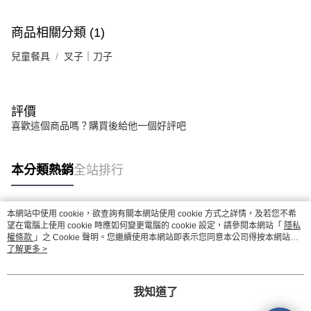
商品相關分類 (1)
兒童餐具
叉子｜刀子
評價
喜歡這個商品嗎？購買後給他一個好評吧
本分類熱銷
全站排行
本網站中使用 cookie，欲查詢有關本網站使用 cookie 方式之詳情，及若您不希
熱門標籤
望在電腦上使用 cookie 時應如何變更電腦的 cookie 設定，請參閱本網站「
隱私
權條款
」之 Cookie 聲明。您繼續使用本網站即表示您同意本公司得按本網站使
用條款之 Cookie 聲明使用 cookie。
了解更多 >
我知道了