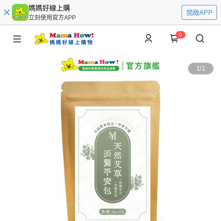
媽媽好線上購
開啟APP
立刻使用官方APP
0
1
/
1