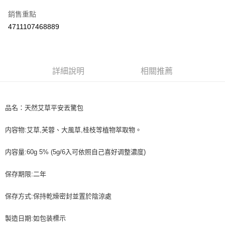
每筆NT$60，滿NT$590(含以上)免運費
購買商品的店家。未經商家同意取消之訂單仍視為有效，需透過AFTEE先享
後付繳納相關費用。
銷售重點
付款後7-11取貨
※ 交易是否成功請以「AFTEE先享後付 」之結帳頁面顯示為準，若有關於
4711107468889
是否繳費成功／繳費後需取消欲退款等相關疑問，請聯繫「AFTEE先享後付
每筆NT$60，滿NT$590(含以上)免運費
客戶支援中心」
https://netprotections.freshdesk.com/support/home
宅配
【注意事項】
１．透過由恩沛科技股份有限公司提供之「AFTEE先享後付」服務完成之交
每筆NT$100，滿NT$590(含以上)免運費
詳細說明
相關推薦
易，需依本服務之必要範圍內提供個人資料，並將交易相關給付款項請求債
權轉讓予恩沛科技股份有限公司。
離島宅配
２．關於個人資料處理事宜，請瀏覽以下網址：
每筆NT$150，滿NT$890(含以上)免運費
https://aftee.tw/terms/#terms3
品名：天然艾草平安丟驚包
３．未成年的使用者請事先徵得法定代理人或監護人之同意方可使用
「AFTEE先享後付」，若未經同意申辦者引起之損失，本公司不負相關責
任。
内容物:艾草,芙蓉、大風草,桂枝等植物萃取物。
４．使用「AFTEE先享後付」時，將依據個別帳號之用戶狀況，依本公司即
時審查核予不同之上限額度；若仍有額度不足之情形，本公司將視審查結果
内容量:60g 5% (5g/6入可依照自己喜好调整濃度)
請求用戶進行身份認證。
５．嚴禁一人註冊多個帳號或使用他人資訊註冊。若發現惡意使用之情形，
保存期限:二年
恩沛科技股份有限公司將有權停止該用戶之使用額度並採取法律行動。
保存方式:保持乾燥密封並置於陰涼處
製造日期:如包装標示