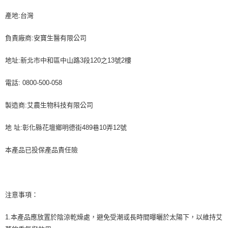
產地:台灣
負責廠商:安寶生醫有限公司
地址:新北市中和區中山路3段120之13號2樓
電話: 0800-500-058
製造商:艾農生物科技有限公司
地 址:彰化縣花壇鄉明德街489巷10弄12號
本產品已投保產品責任險
注意事項：
1.本產品應放置於陰涼乾燥處，避免受潮或長時間曝曬於太陽下，以維持艾