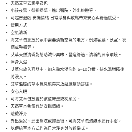
Apple Pay
天然艾草丟驚平安包
小孩夜驚、祭祖掃墓、進出醫院、外出旅遊等，
街口支付
可趨吉避凶 安撫情緒 日常淨身與放鬆帶來安心與舒適感受。
悠遊付
使用方式
空氣清新
Google Pay
將艾草包擺放於家中需要清新空氣的地方，例如客廳、臥室、衣
AFTEE先享後付
櫃或鞋櫃等。
相關說明
艾草天然清香能幫助減少異味，營造舒適、清新的居家環境。
【關於「AFTEE先享後付」】
淨身入浴
ATM付款
AFTEE先享後付是「在收到商品之後才付款」的支付方式。 讓您購物簡單
艾草包放入容器中，加入熱水浸泡約 5–10分鐘，待水溫稍降後
便利好安心！
１．簡單：不需註冊會員、不需綁卡、不需儲值。
將浸入。
運送方式
２．便利：只要手機號碼，簡訊認證，即可結帳。
艾草溫暖的草本氣息能帶來放鬆感幫助舒緩。
３．安心：先確認商品／服務後，再付款。
全家取貨付款
安心入眠
每筆NT$60，滿NT$590(含以上)免運費
【「AFTEE先享後付」結帳流程】
可將艾草包放置於孩童床邊或枕頭旁。
１．於結帳方式選擇「AFTEE先享後付」後，將跳轉至「AFTEE先享後付」
天然草本香氣有助安撫情緒。
付款後全家取貨
結帳頁面，進行簡訊認證並確認金額後，即可完成結帳。
２．訂單成立數日內，您將收到繳費通知簡訊。
避穢淨身
每筆NT$60，滿NT$590(含以上)免運費
３．收到繳費通知簡訊後14天內，點擊此簡訊中的連結，可透過四大超商／
外出返家、進出醫院或掃墓後，可將艾草包泡熱水進行手浴，
ATM／網路銀行／等多元方式進行付款，方視為交易完成。
7-11取貨付款
※ 請注意：結帳手續完成當下不需立刻繳費，但若您需要取消訂單，請聯絡
以傳統草本方式作為日常淨身與放鬆儀式。