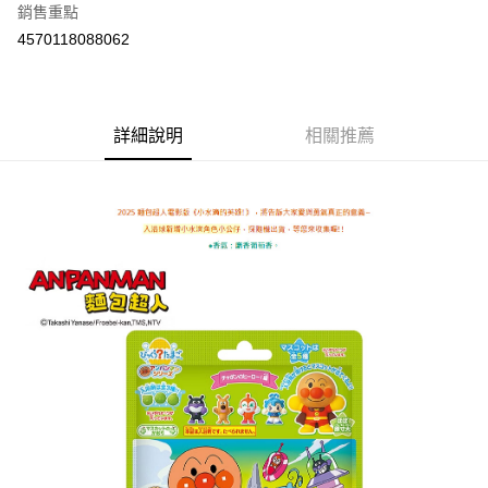
銷售重點
Apple Pay
4570118088062
街口支付
悠遊付
詳細說明
相關推薦
Google Pay
AFTEE先享後付
相關說明
【關於「AFTEE先享後付」】
ATM付款
AFTEE先享後付是「在收到商品之後才付款」的支付方式。 讓您購物簡單
便利好安心！
１．簡單：不需註冊會員、不需綁卡、不需儲值。
運送方式
２．便利：只要手機號碼，簡訊認證，即可結帳。
３．安心：先確認商品／服務後，再付款。
全家取貨付款
每筆NT$60，滿NT$590(含以上)免運費
【「AFTEE先享後付」結帳流程】
１．於結帳方式選擇「AFTEE先享後付」後，將跳轉至「AFTEE先享後付」
付款後全家取貨
結帳頁面，進行簡訊認證並確認金額後，即可完成結帳。
２．訂單成立數日內，您將收到繳費通知簡訊。
每筆NT$60，滿NT$590(含以上)免運費
３．收到繳費通知簡訊後14天內，點擊此簡訊中的連結，可透過四大超商／
ATM／網路銀行／等多元方式進行付款，方視為交易完成。