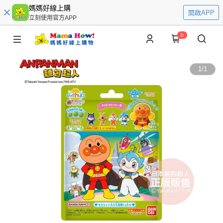
媽媽好線上購
開啟APP
立刻使用官方APP
0
1
/
1