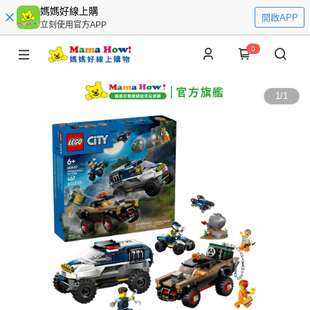
媽媽好線上購
開啟APP
立刻使用官方APP
0
1
/
1