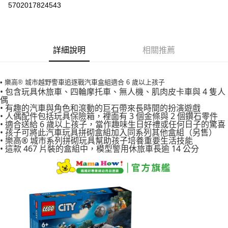
街口支付
5702017824543
悠遊付
Google Pay
詳細說明
相關推薦
AFTEE先享後付
相關說明
• 樂高® 城市越野警車追逐戰汽車盒組適合 6 歲以上孩子
【關於「AFTEE先享後付」】
• 包含玩具休旅車、四輪摩托車、無人機、肌肉皮卡車與 4 隻人
ATM付款
AFTEE先享後付是「在收到商品之後才付款」的支付方式。 讓您購物簡單
偶
便利好安心！
• 有趣的汽車與角色和滾動的巨石帶來長時間的扮演遊戲
１．簡單：不需註冊會員、不需綁卡、不需儲值。
• 人偶配件包括玩具保險箱，裡面有 3 個金條與 2 個鑽石零件
運送方式
２．便利：只要手機號碼，簡訊認證，即可結帳。
• 適合送給 6 歲以上孩子，當作趣味生日好禮或任何日子的驚喜
３．安心：先確認商品／服務後，再付款。
• 孩子可將此汽車玩具拼砌盒組加入同系列其他盒組（另售）
宅配
• 樂高® 城市系列拼砌玩具幫助孩子培養重要生活技能
每筆NT$100，滿NT$590(含以上)免運費
• 這款 467 片裝的盒組中，模型警用休旅車長逾 14 公分
【「AFTEE先享後付」結帳流程】
１．於結帳方式選擇「AFTEE先享後付」後，將跳轉至「AFTEE先享後付」
離島宅配
結帳頁面，進行簡訊認證並確認金額後，即可完成結帳。
２．訂單成立數日內，您將收到繳費通知簡訊。
每筆NT$150，滿NT$890(含以上)免運費
３．收到繳費通知簡訊後14天內，點擊此簡訊中的連結，可透過四大超商／
ATM／網路銀行／等多元方式進行付款，方視為交易完成。
※ 請注意：結帳手續完成當下不需立刻繳費，但若您需要取消訂單，請聯絡
購買商品的店家。未經商家同意取消之訂單仍視為有效，需透過AFTEE先享
後付繳納相關費用。