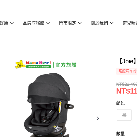
好康
品牌旗艦館
門市限定
關於我們
育兒精
【Joie
宅配滿NT$
NT$21,40
NT$11
顏色
黑
數量