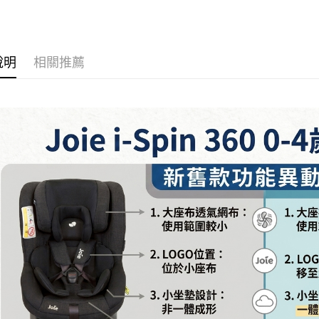
相關說明
【關於「A
ATM付款
AFTEE
便利好安
說明
相關推薦
１．簡單
２．便利
運送方式
３．安心
宅配
【「AFT
每筆NT$1
１．於結帳
付」結帳
離島宅配
２．訂單
３．收到繳
每筆NT$1
／ATM／
※ 請注意
絡購買商品
先享後付
※ 交易是
是否繳費成
付客戶支
【注意事
１．透過由
交易，需