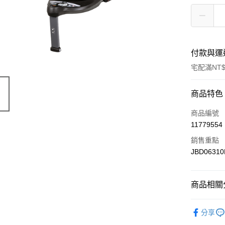
付款與運
宅配滿NT$
付款方式
商品特色
信用卡一
商品編號
11779554
LINE Pay
銷售重點
Apple Pay
JBD0631
街口支付
商品相關分
悠遊付
汽座推車
Google Pa
分享
AFTEE先