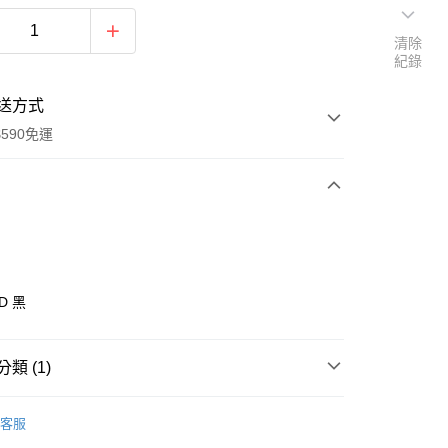
清除
紀錄
送方式
590免運
次付款
0D 黑
類 (1)
汽車安全座椅
y
客服
享後付