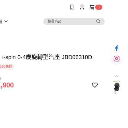
0
選
】i-spin 0-4歲旋轉型汽座 JBD06310D
590免運
0
,900