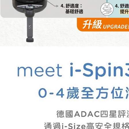
求債權轉
２．關於
https://aft
３．未成
「AFTE
任。
４．使用「
即時審查
結果請求
５．嚴禁
形，恩沛
動。