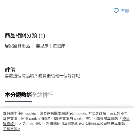
客服
商品相關分類 (1)
居家寢具用品
嬰兒床｜遊戲床
評價
喜歡這個商品嗎？購買後給他一個好評吧
本分類熱銷
全站排行
本網站中使用 cookie，欲查詢有關本網站使用 cookie 方式之詳情，及若您不希
熱門標籤
望在電腦上使用 cookie 時應如何變更電腦的 cookie 設定，請參閱本網站「
隱私
權條款
」之 Cookie 聲明。您繼續使用本網站即表示您同意本公司得按本網站使
用條款之 Cookie 聲明使用 cookie。
了解更多 >