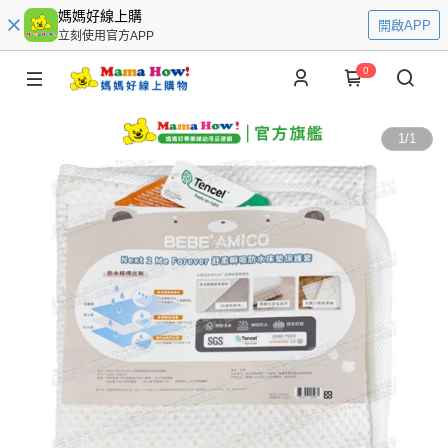
媽媽好線上購
開啟APP
立刻使用官方APP
0
1
/
1