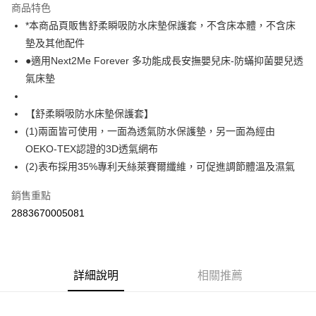
商品特色
街口支付
*本商品頁販售舒柔瞬吸防水床墊保護套，不含床本體，不含床
墊及其他配件
悠遊付
●適用Next2Me Forever 多功能成長安撫嬰兒床-防蟎抑菌嬰兒透
Google Pay
氣床墊
AFTEE先享後付
【舒柔瞬吸防水床墊保護套】
相關說明
(1)兩面皆可使用，一面為透氣防水保護墊，另一面為經由
【關於「AFTEE先享後付」】
ATM付款
AFTEE先享後付是「在收到商品之後才付款」的支付方式。 讓您購物簡單
OEKO-TEX認證的3D透氣網布
便利好安心！
(2)表布採用35%專利天絲萊賽爾纖維，可促進調節體溫及濕氣
１．簡單：不需註冊會員、不需綁卡、不需儲值。
運送方式
２．便利：只要手機號碼，簡訊認證，即可結帳。
銷售重點
３．安心：先確認商品／服務後，再付款。
宅配
2883670005081
每筆NT$100，滿NT$590(含以上)免運費
【「AFTEE先享後付」結帳流程】
１．於結帳方式選擇「AFTEE先享後付」後，將跳轉至「AFTEE先享後付」
離島宅配
結帳頁面，進行簡訊認證並確認金額後，即可完成結帳。
２．訂單成立數日內，您將收到繳費通知簡訊。
每筆NT$150，滿NT$890(含以上)免運費
３．收到繳費通知簡訊後14天內，點擊此簡訊中的連結，可透過四大超商／
詳細說明
相關推薦
ATM／網路銀行／等多元方式進行付款，方視為交易完成。
※ 請注意：結帳手續完成當下不需立刻繳費，但若您需要取消訂單，請聯絡
購買商品的店家。未經商家同意取消之訂單仍視為有效，需透過AFTEE先享