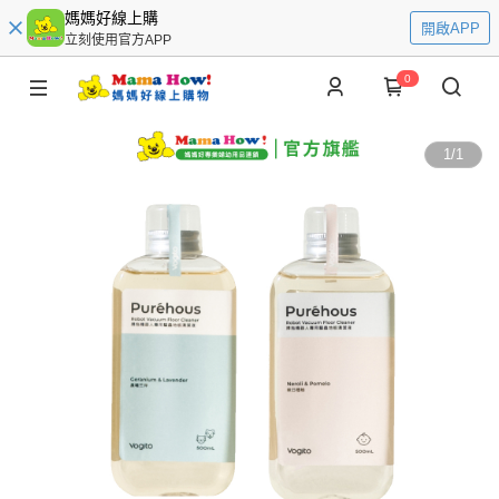
媽媽好線上購
開啟APP
立刻使用官方APP
0
1
/
1