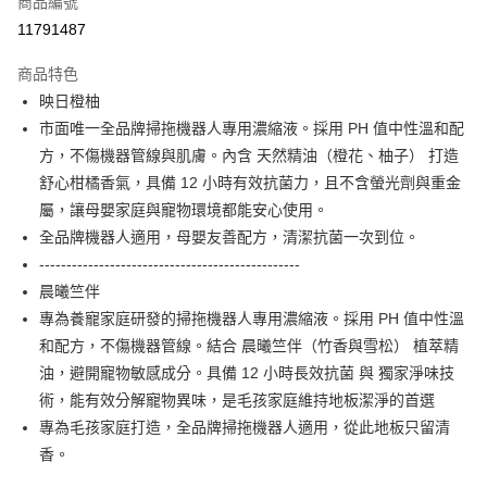
商品編號
超商取貨付款
11791487
LINE Pay
商品特色
Apple Pay
映日橙柚
市面唯一全品牌掃拖機器人專用濃縮液。採用 PH 值中性溫和配
街口支付
方，不傷機器管線與肌膚。內含 天然精油（橙花、柚子） 打造
悠遊付
舒心柑橘香氣，具備 12 小時有效抗菌力，且不含螢光劑與重金
屬，讓母嬰家庭與寵物環境都能安心使用。
Google Pay
全品牌機器人適用，母嬰友善配方，清潔抗菌一次到位。
AFTEE先享後付
------------------------------------------------
相關說明
晨曦竺伴
【關於「AFTEE先享後付」】
專為養寵家庭研發的掃拖機器人專用濃縮液。採用 PH 值中性溫
ATM付款
AFTEE先享後付是「在收到商品之後才付款」的支付方式。 讓您購物簡單
和配方，不傷機器管線。結合 晨曦竺伴（竹香與雪松） 植萃精
便利好安心！
１．簡單：不需註冊會員、不需綁卡、不需儲值。
油，避開寵物敏感成分。具備 12 小時長效抗菌 與 獨家淨味技
運送方式
２．便利：只要手機號碼，簡訊認證，即可結帳。
術，能有效分解寵物異味，是毛孩家庭維持地板潔淨的首選
３．安心：先確認商品／服務後，再付款。
全家取貨付款
專為毛孩家庭打造，全品牌掃拖機器人適用，從此地板只留清
每筆NT$60，滿NT$590(含以上)免運費
【「AFTEE先享後付」結帳流程】
香。
１．於結帳方式選擇「AFTEE先享後付」後，將跳轉至「AFTEE先享後付」
付款後全家取貨
結帳頁面，進行簡訊認證並確認金額後，即可完成結帳。