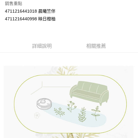
銷售重點
２．訂單成立數日內，您將收到繳費通知簡訊。
每筆NT$60，滿NT$590(含以上)免運費
３．收到繳費通知簡訊後14天內，點擊此簡訊中的連結，可透過四大超商／
4711216441018 晨曦竺伴
ATM／網路銀行／等多元方式進行付款，方視為交易完成。
7-11取貨付款
4711216440998 映日橙柚
※ 請注意：結帳手續完成當下不需立刻繳費，但若您需要取消訂單，請聯絡
每筆NT$60，滿NT$590(含以上)免運費
購買商品的店家。未經商家同意取消之訂單仍視為有效，需透過AFTEE先享
後付繳納相關費用。
付款後7-11取貨
※ 交易是否成功請以「AFTEE先享後付 」之結帳頁面顯示為準，若有關於
是否繳費成功／繳費後需取消欲退款等相關疑問，請聯繫「AFTEE先享後付
詳細說明
相關推薦
每筆NT$60，滿NT$590(含以上)免運費
客戶支援中心」
https://netprotections.freshdesk.com/support/home
宅配
【注意事項】
１．透過由恩沛科技股份有限公司提供之「AFTEE先享後付」服務完成之交
每筆NT$100，滿NT$590(含以上)免運費
易，需依本服務之必要範圍內提供個人資料，並將交易相關給付款項請求債
權轉讓予恩沛科技股份有限公司。
離島宅配
２．關於個人資料處理事宜，請瀏覽以下網址：
每筆NT$150，滿NT$890(含以上)免運費
https://aftee.tw/terms/#terms3
３．未成年的使用者請事先徵得法定代理人或監護人之同意方可使用
「AFTEE先享後付」，若未經同意申辦者引起之損失，本公司不負相關責
任。
４．使用「AFTEE先享後付」時，將依據個別帳號之用戶狀況，依本公司即
時審查核予不同之上限額度；若仍有額度不足之情形，本公司將視審查結果
請求用戶進行身份認證。
５．嚴禁一人註冊多個帳號或使用他人資訊註冊。若發現惡意使用之情形，
恩沛科技股份有限公司將有權停止該用戶之使用額度並採取法律行動。